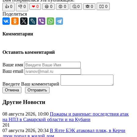
👍
0
👎
0
❤
0
😆
0
😡
0
🤔
0
🙈
0
🧘‍♀️
0
Поделиться
Комментарии
Оставить комментарий
Ваше имя
Ваш email
Введите Ваш комментарий
Отмена
Отправить
Другие Новости
08 августа 2026, 10:00
Пожары и раненые: последствия атак
на НПЗ в Самарской области и на Кубани
201
07 августа 2026, 20:34
В Ялте БЭК атаковал пляж, в Керчи
дрон попал в жилой дом