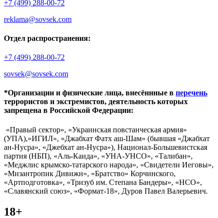
+7 (499) 288-00-72
reklama@sovsek.com
Отдел распространения:
+7 (499) 288-00-72
sovsek@sovsek.com
*Организации и физические лица, внесённные в
перечень
террористов и экстремистов, деятельность которых
запрещена в Российской Федерации:
«Правый сектор», «Украинская повстанческая армия»
(УПА),«ИГИЛ», «Джабхат Фатх аш-Шам» (бывшая «Джабхат
ан-Нусра», «Джебхат ан-Нусра»), Национал-Большевистская
партия (НБП), «Аль-Каида», «УНА-УНСО», «Талибан»,
«Меджлис крымско-татарского народа», «Свидетели Иеговы»,
«Мизантропик Дивижн», «Братство» Корчинского,
«Артподготовка», «Тризуб им. Степана Бандеры», «НСО»,
«Славянский союз», «Формат-18», Дуров Павел Валерьевич.
18+