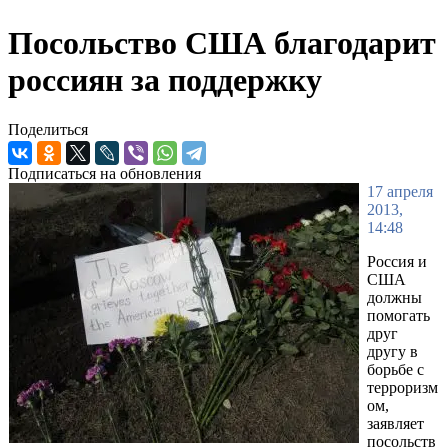
Посольство США благодарит
россиян за поддержку
Поделиться
Подписаться на обновления
17 апреля
2013,
14:48
Россия и
США
должны
помогать
друг
другу в
борьбе с
терроризм
ом,
заявляет
посольств