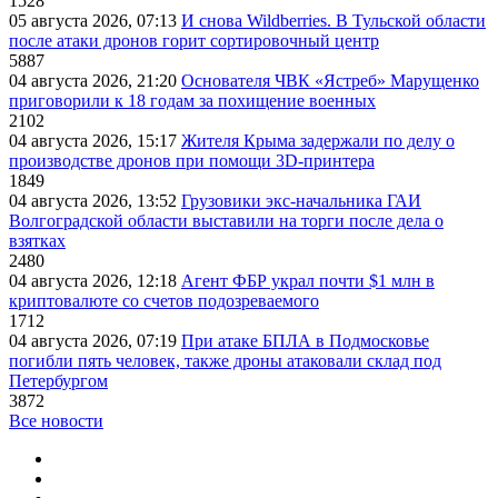
1528
05 августа 2026, 07:13
И снова Wildberries. В Тульской области
после атаки дронов горит сортировочный центр
5887
04 августа 2026, 21:20
Основателя ЧВК «Ястреб» Марущенко
приговорили к 18 годам за похищение военных
2102
04 августа 2026, 15:17
Жителя Крыма задержали по делу о
производстве дронов при помощи 3D‑принтера
1849
04 августа 2026, 13:52
Грузовики экс-начальника ГАИ
Волгоградской области выставили на торги после дела о
взятках
2480
04 августа 2026, 12:18
Агент ФБР украл почти $1 млн в
криптовалюте со счетов подозреваемого
1712
04 августа 2026, 07:19
При атаке БПЛА в Подмосковье
погибли пять человек, также дроны атаковали склад под
Петербургом
3872
Все новости