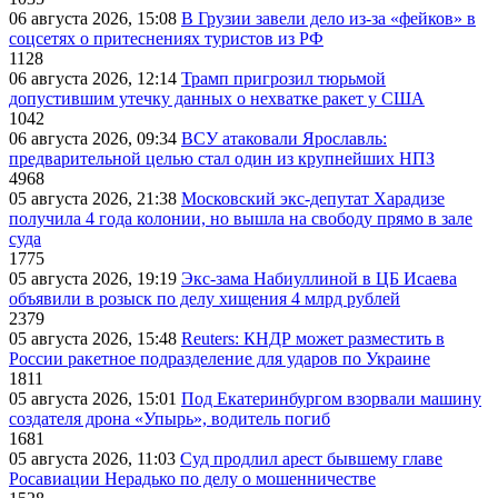
06 августа 2026, 15:08
В Грузии завели дело из-за «фейков» в
соцсетях о притеснениях туристов из РФ
1128
06 августа 2026, 12:14
Трамп пригрозил тюрьмой
допустившим утечку данных о нехватке ракет у США
1042
06 августа 2026, 09:34
ВСУ атаковали Ярославль:
предварительной целью стал один из крупнейших НПЗ
4968
05 августа 2026, 21:38
Московский экс-депутат Харадизе
получила 4 года колонии, но вышла на свободу прямо в зале
суда
1775
05 августа 2026, 19:19
Экс-зама Набиуллиной в ЦБ Исаева
объявили в розыск по делу хищения 4 млрд рублей
2379
05 августа 2026, 15:48
Reuters: КНДР может разместить в
России ракетное подразделение для ударов по Украине
1811
05 августа 2026, 15:01
Под Екатеринбургом взорвали машину
создателя дрона «Упырь», водитель погиб
1681
05 августа 2026, 11:03
Суд продлил арест бывшему главе
Росавиации Нерадько по делу о мошенничестве