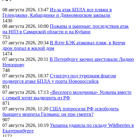
08 августа 2026, 13:47
Из-за атак БПЛА все пляжи в
Геленджике, Кабардинке и Дивноморском закрыли
1430
08 августа 2026, 10:00
Пожары и раненые: последствия атак
на НПЗ в Самарской области и на Кубани
753
07 августа 2026, 20:34
В Ялте БЭК атаковал пляж, в Керчи
дрон попал в жилой дом
1474
07 августа 2026, 20:11
В Петербурге заочно арестовали Лидию
Невзорову
748
07 августа 2026, 18:37
Сухогруз под турецким флагом
подвергся атаке БПЛА у порта Новороссийск
851
07 августа 2026, 17:13
«Веселого молочника» Уолкера вместе
с семьей хотят выдворить из РФ
871
07 августа 2026, 11:20
США попросили РФ освободить
бывшего морпеха Гилмана: он при смерти?
907
07 августа 2026, 10:19
Украина ударила по складу Wildberries в
Екатеринбурге
1172