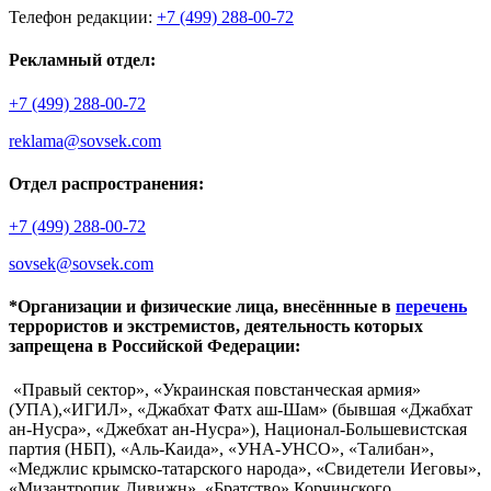
Телефон редакции:
+7 (499) 288-00-72
Рекламный отдел:
+7 (499) 288-00-72
reklama@sovsek.com
Отдел распространения:
+7 (499) 288-00-72
sovsek@sovsek.com
*Организации и физические лица, внесённные в
перечень
террористов и экстремистов, деятельность которых
запрещена в Российской Федерации:
«Правый сектор», «Украинская повстанческая армия»
(УПА),«ИГИЛ», «Джабхат Фатх аш-Шам» (бывшая «Джабхат
ан-Нусра», «Джебхат ан-Нусра»), Национал-Большевистская
партия (НБП), «Аль-Каида», «УНА-УНСО», «Талибан»,
«Меджлис крымско-татарского народа», «Свидетели Иеговы»,
«Мизантропик Дивижн», «Братство» Корчинского,