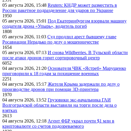
05 августа 2026, 15:48
Reuters: КНДР может разместить в
России ракетное подразделение для ударов по Украине
1950
05 августа 2026, 15:01
Под Екатеринбургом взорвали машину
создателя дрона «Упырь», водитель погиб
1808
05 августа 2026, 11:03
Суд продлил арест бывшему главе
Росавиации Нерадько по делу о мошенничестве
1654
05 августа 2026, 07:13
И снова Wildberries. В Тульской области
после атаки дронов горит сортировочный центр
6052
04 августа 2026, 21:20
Основателя ЧВК «Ястреб» Марущенко
приговорили к 18 годам за похищение военных
2251
04 августа 2026, 15:17
Жителя Крыма задержали по делу о
производстве дронов при помощи 3D‑принтера
1970
04 августа 2026, 13:52
Грузовики экс-начальника ГАИ
Волгоградской области выставили на торги после дела о
взятках
2613
04 августа 2026, 12:18
Агент ФБР украл почти $1 млн в
криптовалюте со счетов подозреваемого