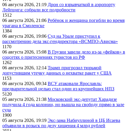
06 августа 2026, 21:19
Дрон со взрывчаткой в аэропорту
Лейпцига: собрали все подробности
1512
06 августа 2026, 21:06
Ребёнок и женщина погибли во время
урагана в Смоленске
1384
06 августа 2026, 19:06
Суд на Урале приступил к
рассмотрению дела экс-гендиректора «ВСМПО-Ависма»
1170
06 августа 2026, 15:08
В Грузии завели дело из-за «фейков» в
соцсетях о притеснениях туристов из РФ
1262
06 августа 2026, 12:14
Трамп пригрозил тюрьмой
допустившим утечку данных о нехватке ракет у США
1153
06 августа 2026, 09:34
ВСУ атаковали Ярославль:
предварительной целью стал один из крупнейших НПЗ
5120
05 августа 2026, 21:38
Московский экс-депутат Харадизе
получила 4 года колонии, но вышла на свободу прямо в зале
суда
1900
05 августа 2026, 19:19
Экс-зама Набиуллиной в ЦБ Исаева
объявили в розыск по делу хищения 4 млрд рублей
2551