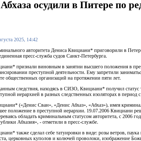
бхаза осудили в Питере по ре
вгуста 2025, 14:42
инального авторитета Дениса Квициани* приговорили в Петерб
диненная пресс-служба судов Санкт-Петербурга.
иани* признали виновным в занятии высшего положения в прест
нсировании преступной деятельности. Ему запретили заниматься
те общественных организаций на протяжении пяти лет.
анным следствия, находясь в СИЗО, Квициани* получил статус 
тупной иерархией в разных следственных изоляторах в период с 
циани* («Денис Сван», «Денис Абхаз», «Абхаз»), имея криминал
ее положение в преступной иерархии. 19.07.2006 Квициани реш
реваясь обладать криминальным статусом авторитета, с 2006 го
ублики Абхазия», - отметили в пресс-службе.
иани* также сделал себе татуировки в виде: розы ветров, паука
та, церковных куполов и колючей проволоки, изображение Бож