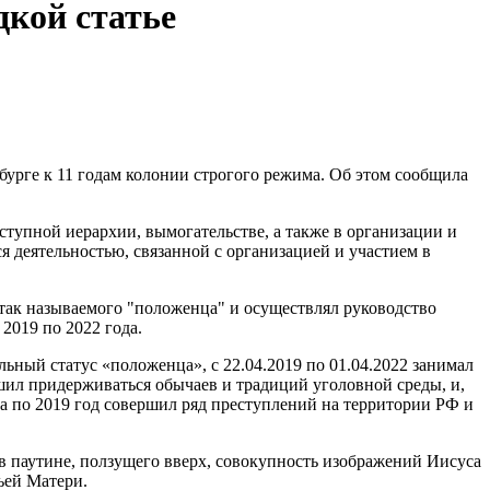
дкой статье
урге к 11 годам колонии строгого режима. Об этом сообщила
упной иерархии, вымогательстве, а также в организации и
 деятельностью, связанной с организацией и участием в
так называемого "положенца" и осуществлял руководство
2019 по 2022 года.
ьный статус «положенца», с 22.04.2019 по 01.04.2022 занимал
ил придерживаться обычаев и традиций уголовной среды, и,
да по 2019 год совершил ряд преступлений на территории РФ и
 в паутине, ползущего вверх, совокупность изображений Иисуса
ьей Матери.