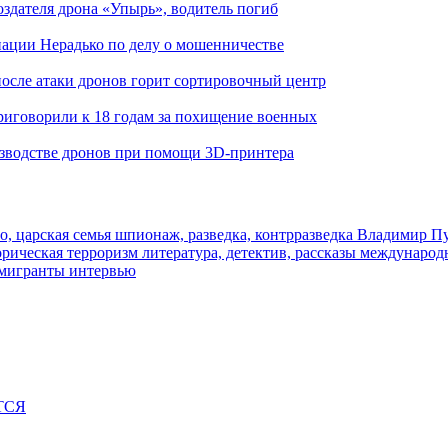
здателя дрона «Упырь», водитель погиб
иации Нерадько по делу о мошенничестве
 после атаки дронов горит сортировочный центр
иговорили к 18 годам за похищение военных
изводстве дронов при помощи 3D‑принтера
о, царская семья
шпионаж, разведка, контрразведка
Владимир П
торическая
терроризм
литература, детектив, рассказы
международ
 мигранты
интервью
ТСЯ