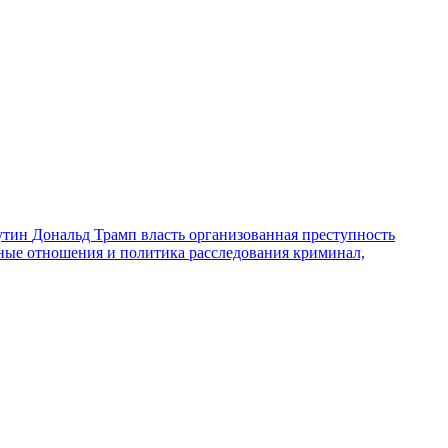
утин
Дональд Трамп
власть
организованная преступность
ные отношения и политика
расследования
криминал,