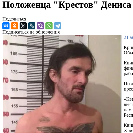
Положенца "Крестов" Дениса А
Поделиться
Подписаться на обновления
21 а
Крим
Объе
Квиц
фина
рабо
По д
прес
«Кви
высш
наме
Респ
Квиц
Хрис