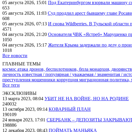
05 августа 2026, 15:01
Под Екатеринбургом взорвали машину со
653
05 августа 2026, 11:03
Суд продлил арест бывшему главе Росав
608
05 августа 2026, 07:13
И снова Wildberries. В Тульской области
4571
04 августа 2026, 21:20
Основателя ЧВК «Ястреб» Марущенко пр
1050
04 августа 2026, 15:17
Жителя Крыма задержали по делу о про
1018
Все новости
ГЛАВНЫЕ ТЕМЫ
космос
атака дронов, беспилотников, бпла
монархия, дворянств
личность известная / популярная / уважаемая / знаменитая / ис
преступления
мошенники
коррупция
миграционная политика,
Все теги
ЭКСКЛЮЗИВЫ
13 марта 2023, 08:04
УБИТ НЕ НА ВОЙНЕ, НО НА РОДИНЕ
240032
13 октября 2023, 09:14
КОВАРНЫЙ ПЛАН
190109
24 января 2023, 17:01
СБЕРБАНК – ДЕПОЗИТЫ ЗАКРЫВАЮ
198886
12 декабря 2023, 08:43
ПОЙМАТЬ МАНЬЯКА