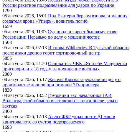
России ракетное подразделение для ударов по Украине
1790
05 августа 2026, 15:01
Под Екатеринбургом взорвали машину
создателя дрона «Упырь», водитель погиб
1659
05 августа 2026, 11:03
Суд продлил арест бывшему главе
Росавиации Нерадько по делу о мошенничестве
1508
05 августа 2026, 07:13
И снова Wildberries. В Тульской области
после атаки дронов горит сортировочный центр
5855
04 августа 2026, 21:20
Основателя ЧВК «Ястреб» Марущенко
приговорили к 18 годам за похищение военных
2080
04 августа 2026, 15:17
Жителя Крыма задержали по делу о
производстве дронов при помощи 3D‑принтера
1830
04 августа 2026, 13:52
Грузовики экс-начальника ГАИ
Волгоградской области выставили на торги после дела о
взятках
2460
04 августа 2026, 12:18
Агент ФБР украл почти $1 млн в
криптовалюте со счетов подозреваемого
1693