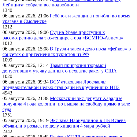
Лейпцига: собрали все подробности
1340
06 августа 2026, 21:06
Ребёнок и женщина погибли во время
урагана в Смоленске
1212
06 августа 2026, 19:06
Суд на Урале приступил к
рассмотрению дела экс-гендиректора «ВСМПО-Ависма»
1012
06 августа 2026, 15:08
В Грузии завели дело из-за «фейков» в
соцсетях о притеснениях туристов из РФ
1099
06 августа 2026, 12:14
Трамп пригрозил тюрьмой
допустившим утечку данных о нехватке ракет у США
1020
06 августа 2026, 09:34
ВСУ атаковали Ярославль:
предварительной целью стал один из крупнейших НПЗ
4943
05 августа 2026, 21:38
Московский экс-депутат Харадизе
получила 4 года колонии, но вышла на свободу прямо в зале
суда
1751
05 августа 2026, 19:19
Экс-зама Набиуллиной в ЦБ Исаева
объявили в розыск по делу хищения 4 млрд рублей
2342
05 августа 2026, 15:48
Reuters: КНДР может разместить в