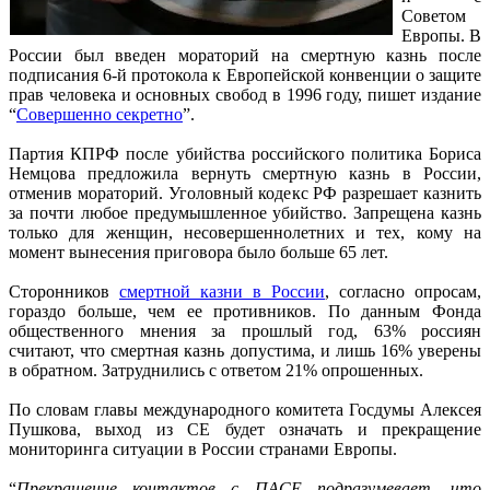
Советом
Европы. В
России был введен мораторий на смертную казнь после
подписания 6-й протокола к Европейской конвенции о защите
прав человека и основных свобод в 1996 году, пишет издание
“
Совершенно секретно
”.
Партия КПРФ после убийства российского политика Бориса
Немцова предложила вернуть смертную казнь в России,
отменив мораторий. Уголовный кодекс РФ разрешает казнить
за почти любое предумышленное убийство. Запрещена казнь
только для женщин, несовершеннолетних и тех, кому на
момент вынесения приговора было больше 65 лет.
Сторонников
смертной казни в России
, согласно опросам,
гораздо больше, чем ее противников. По данным Фонда
общественного мнения за прошлый год, 63% россиян
считают, что смертная казнь допустима, и лишь 16% уверены
в обратном. Затруднились с ответом 21% опрошенных.
По словам главы международного комитета Госдумы Алексея
Пушкова, выход из СЕ будет означать и прекращение
мониторинга ситуации в России странами Европы.
“
Прекращение контактов с ПАСЕ подразумевает, что