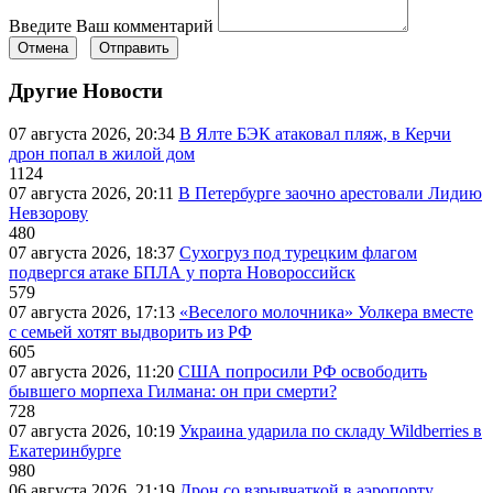
Введите Ваш комментарий
Отмена
Отправить
Другие Новости
07 августа 2026, 20:34
В Ялте БЭК атаковал пляж, в Керчи
дрон попал в жилой дом
1124
07 августа 2026, 20:11
В Петербурге заочно арестовали Лидию
Невзорову
480
07 августа 2026, 18:37
Сухогруз под турецким флагом
подвергся атаке БПЛА у порта Новороссийск
579
07 августа 2026, 17:13
«Веселого молочника» Уолкера вместе
с семьей хотят выдворить из РФ
605
07 августа 2026, 11:20
США попросили РФ освободить
бывшего морпеха Гилмана: он при смерти?
728
07 августа 2026, 10:19
Украина ударила по складу Wildberries в
Екатеринбурге
980
06 августа 2026, 21:19
Дрон со взрывчаткой в аэропорту