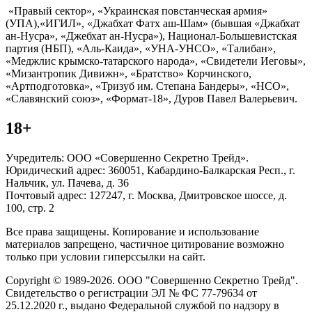
«Правый сектор», «Украинская повстанческая армия»
(УПА),«ИГИЛ», «Джабхат Фатх аш-Шам» (бывшая «Джабхат
ан-Нусра», «Джебхат ан-Нусра»), Национал-Большевистская
партия (НБП), «Аль-Каида», «УНА-УНСО», «Талибан»,
«Меджлис крымско-татарского народа», «Свидетели Иеговы»,
«Мизантропик Дивижн», «Братство» Корчинского,
«Артподготовка», «Тризуб им. Степана Бандеры», «НСО»,
«Славянский союз», «Формат-18», Дуров Павел Валерьевич.
18+
Учредитель: ООО «Совершенно Секретно Трейд».
Юридический адрес: 360051, Кабардино-Балкарская Респ., г.
Нальчик, ул. Пачева, д. 36
Почтовый адрес: 127247, г. Москва, Дмитровское шоссе, д.
100, стр. 2
Все права защищены. Копирование и использование
материалов запрещено, частичное цитирование возможно
только при условии гиперссылки на сайт.
Copyright © 1989-2026. ООО "Совершенно Секретно Трейд".
Свидетельство о регистрации ЭЛ № ФС 77-79634 от
25.12.2020 г., выдано Федеральной службой по надзору в