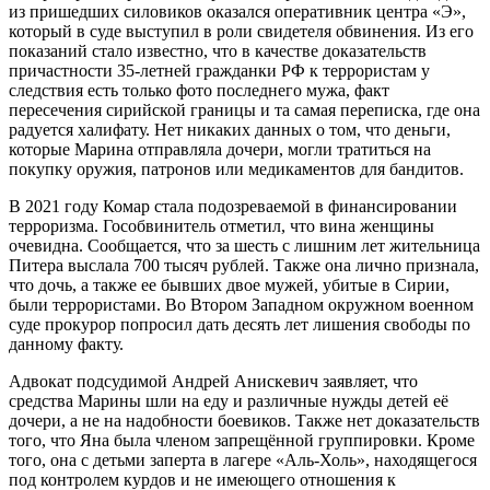
из пришедших силовиков оказался оперативник центра «Э»,
который в суде выступил в роли свидетеля обвинения. Из его
показаний стало известно, что в качестве доказательств
причастности 35-летней гражданки РФ к террористам у
следствия есть только фото последнего мужа, факт
пересечения сирийской границы и та самая переписка, где она
радуется халифату. Нет никаких данных о том, что деньги,
которые Марина отправляла дочери, могли тратиться на
покупку оружия, патронов или медикаментов для бандитов.
В 2021 году Комар стала подозреваемой в финансировании
терроризма. Гособвинитель отметил, что вина женщины
очевидна. Сообщается, что за шесть с лишним лет жительница
Питера выслала 700 тысяч рублей. Также она лично признала,
что дочь, а также ее бывших двое мужей, убитые в Сирии,
были террористами. Во Втором Западном окружном военном
суде прокурор попросил дать десять лет лишения свободы по
данному факту.
Адвокат подсудимой Андрей Анискевич заявляет, что
средства Марины шли на еду и различные нужды детей её
дочери, а не на надобности боевиков. Также нет доказательств
того, что Яна была членом запрещённой группировки. Кроме
того, она с детьми заперта в лагере «Аль-Холь», находящегося
под контролем курдов и не имеющего отношения к