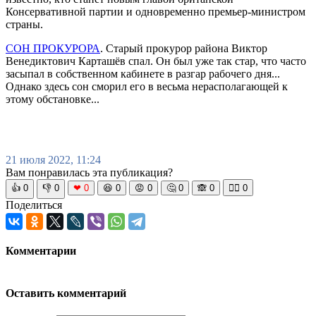
Консервативной партии и одновременно премьер-министром
страны.
СОН ПРОКУРОРА
. Старый прокурор района Виктор
Венедиктович Карташёв спал. Он был уже так стар, что часто
засыпал в собственном кабинете в разгар рабочего дня...
Однако здесь сон сморил его в весьма нерасполагающей к
этому обстановке...
21 июля 2022, 11:24
Вам понравилась эта публикация?
👍
0
👎
0
❤
0
😆
0
😡
0
🤔
0
🙈
0
🧘‍♀️
0
Поделиться
Комментарии
Оставить комментарий