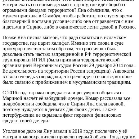
матери ехать со своими детьми в страну, где идёт борьба с
огромными бандами террористов? Яна объяснила, что с
мужем приехала в Стамбул, чтобы работать, но спустя время
благоверный поставил условие: либо она отправляется с ним
и детьми в Сирию, либо в одиночестве летит домой в Россию.
Позже Яна писала матери, что рада оказаться в исламском
государстве, где царит халифат. Именно эти слова в суде
прокурор пояснял таким образом, что россиянка была
довольна стать частью запрещенной в РФ террористической
группировки ИГИЛ (была признана террористической
организацией Верховным судом России 29 декабря 2014 года.
Ее деятельность на территории России запрещена). Адвокаты
в свою очередь утверждали, что речь идет о счастье, которое
было связано с приближением к мусульманским традициям.
С 2016 года стражи порядка стали регулярно общаться с
Мариной насчёт её заблудшей дочери. Комар рассказала все
подробности и сообщила, что в Сирии Яна стала вдовой,
поэтому нуждается в деньгах для своих детей. Также
петербурженка не скрывала факт передачи финансовых
средств своей дочери.
Уголовное дело на Яну завели в 2019 году, после чего у её
матери правоохранители провели первый обыск. Тогда одним