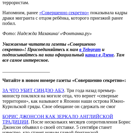
террористам.
Напомним, ранее
«Совершенно секретно»
показывала кадры
драки мигранта с отцом ребёнка, которого приезжий ранее
побил.
Фото: Надежда Мазакина/ «Фонтанка.ру»
Уважаемые читатели газеты «Совершенно
секретно»! Присоединяйтесь к нам
в Telegram
и
подписывайтесь на наш официальный
канал в Дзене
. Там
все самое интересное.
____________________
Читайте в новом номере газеты «Совершенно секретно»:
ЗА ЧТО УБИТ СИНДЗО АБЭ
. Три года назад премьер-
министр поклялся на могиле отца, что вернет «северные
территории», как называют в Японии наши острова Южно-
Курильской гряды. Свое обещание он сдержать не смог
БОРИС ДЖОНСОН КАК ЗЕРКАЛО АНГЛИЙСКОЙ
ТРАДИЦИИ
. После нескольких месяцев сопротивления Борис
Джонсон объявил о своей отставке. 5 сентября станет
известно, кто станет новым главой британской