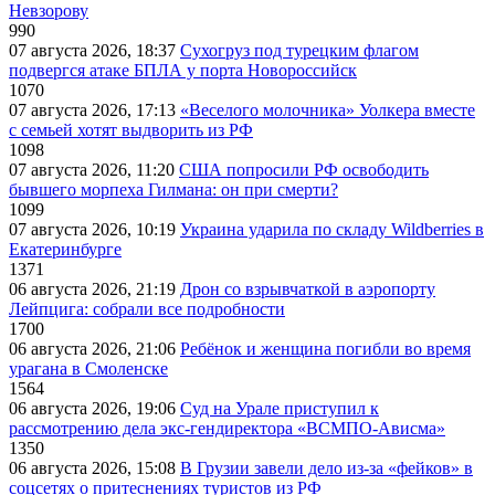
Невзорову
990
07 августа 2026, 18:37
Сухогруз под турецким флагом
подвергся атаке БПЛА у порта Новороссийск
1070
07 августа 2026, 17:13
«Веселого молочника» Уолкера вместе
с семьей хотят выдворить из РФ
1098
07 августа 2026, 11:20
США попросили РФ освободить
бывшего морпеха Гилмана: он при смерти?
1099
07 августа 2026, 10:19
Украина ударила по складу Wildberries в
Екатеринбурге
1371
06 августа 2026, 21:19
Дрон со взрывчаткой в аэропорту
Лейпцига: собрали все подробности
1700
06 августа 2026, 21:06
Ребёнок и женщина погибли во время
урагана в Смоленске
1564
06 августа 2026, 19:06
Суд на Урале приступил к
рассмотрению дела экс-гендиректора «ВСМПО-Ависма»
1350
06 августа 2026, 15:08
В Грузии завели дело из-за «фейков» в
соцсетях о притеснениях туристов из РФ