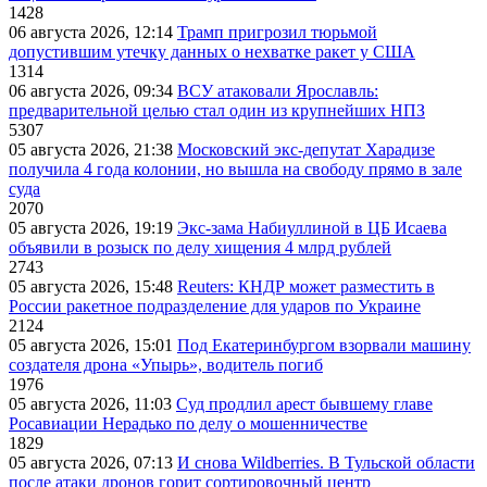
1428
06 августа 2026, 12:14
Трамп пригрозил тюрьмой
допустившим утечку данных о нехватке ракет у США
1314
06 августа 2026, 09:34
ВСУ атаковали Ярославль:
предварительной целью стал один из крупнейших НПЗ
5307
05 августа 2026, 21:38
Московский экс-депутат Харадизе
получила 4 года колонии, но вышла на свободу прямо в зале
суда
2070
05 августа 2026, 19:19
Экс-зама Набиуллиной в ЦБ Исаева
объявили в розыск по делу хищения 4 млрд рублей
2743
05 августа 2026, 15:48
Reuters: КНДР может разместить в
России ракетное подразделение для ударов по Украине
2124
05 августа 2026, 15:01
Под Екатеринбургом взорвали машину
создателя дрона «Упырь», водитель погиб
1976
05 августа 2026, 11:03
Суд продлил арест бывшему главе
Росавиации Нерадько по делу о мошенничестве
1829
05 августа 2026, 07:13
И снова Wildberries. В Тульской области
после атаки дронов горит сортировочный центр