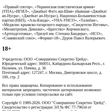
«Правый сектор», «Украинская повстанческая армия»
(УПА),«ИГИЛ», «Джабхат Фатх аш-Шам» (бывшая «Джабхат
ан-Нусра», «Джебхат ан-Нусра»), Национал-Большевистская
партия (НБП), «Аль-Каида», «УНА-УНСО», «Талибан»,
«Меджлис крымско-татарского народа», «Свидетели Иеговы»,
«Мизантропик Дивижн», «Братство» Корчинского,
«Артподготовка», «Тризуб им. Степана Бандеры», «НСО»,
«Славянский союз», «Формат-18», Дуров Павел Валерьевич.
18+
Учредитель: ООО «Совершенно Секретно Трейд».
Юридический адрес: 360051, Кабардино-Балкарская Респ., г.
Нальчик, ул. Пачева, д. 36
Почтовый адрес: 127247, г. Москва, Дмитровское шоссе, д.
100, стр. 2
Все права защищены. Копирование и использование
материалов запрещено, частичное цитирование возможно
только при условии гиперссылки на сайт.
Copyright © 1989-2026. ООО "Совершенно Секретно Трейд".
Свидетельство о регистрации ЭЛ № ФС 77-79634 от