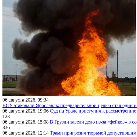
06 августа 2026, 09:34
ВСУ атаковали Ярославль: предварительной целью стал один
06 августа 2026, 19:06
Суд на Урале приступил к рассмотрени
123
06 августа 2026, 15:08
В Грузии завели дело из-за «фейков» в с
336
06 августа 2026, 12:14
Трамп пригрозил тюрьмой допустившим 