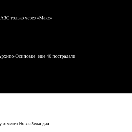
 АЗС только через «Макс»
Архипо-Осиповке, еще 40 пострадали
у отменит Новая Зеландия