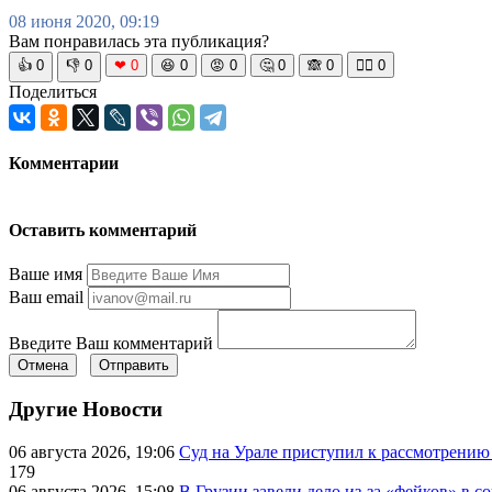
08 июня 2020, 09:19
Вам понравилась эта публикация?
👍
0
👎
0
❤
0
😆
0
😡
0
🤔
0
🙈
0
🧘‍♀️
0
Поделиться
Комментарии
Оставить комментарий
Ваше имя
Ваш email
Введите Ваш комментарий
Отмена
Отправить
Другие Новости
06 августа 2026, 19:06
Суд на Урале приступил к рассмотрени
179
06 августа 2026, 15:08
В Грузии завели дело из-за «фейков» в с