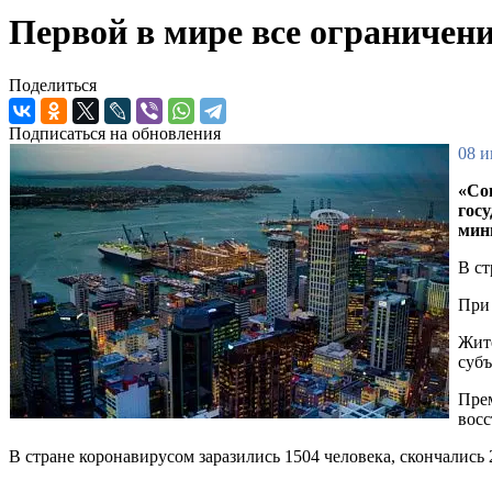
Первой в мире все ограничен
Поделиться
Подписаться на обновления
08 и
«Со
гос
мин
В ст
При 
Жите
субъ
Прем
восс
В стране коронавирусом заразились 1504 человека, скончались 