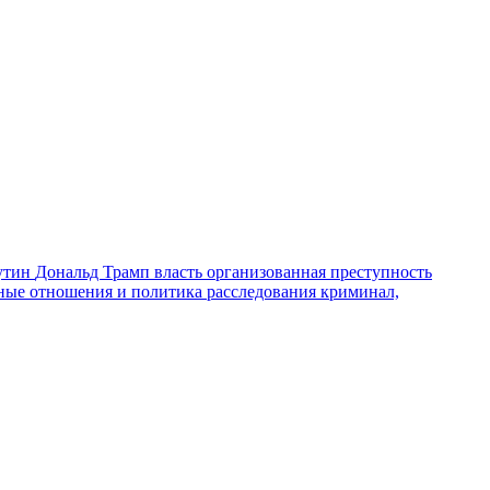
утин
Дональд Трамп
власть
организованная преступность
ные отношения и политика
расследования
криминал,