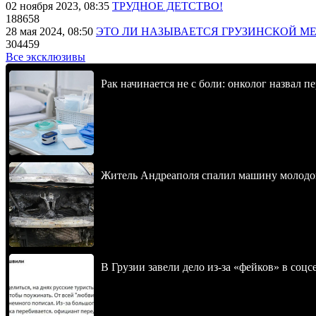
02 ноября 2023, 08:35
ТРУДНОЕ ДЕТСТВО!
188658
28 мая 2024, 08:50
ЭТО ЛИ НАЗЫВАЕТСЯ ГРУЗИНСКОЙ М
304459
Все эксклюзивы
Рак начинается не с боли: онколог назвал 
Житель Андреаполя спалил машину молодо
В Грузии завели дело из-за «фейков» в соц