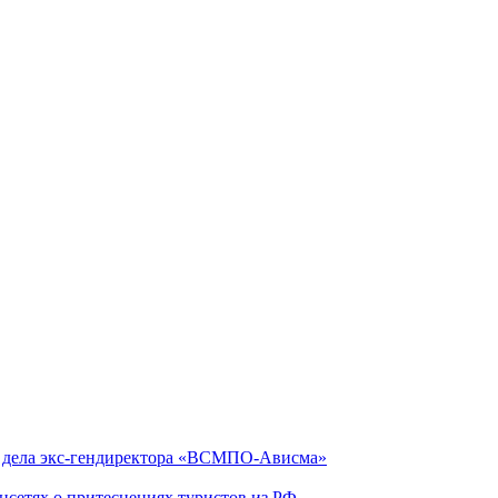
ю дела экс-гендиректора «ВСМПО-Ависма»
оцсетях о притеснениях туристов из РФ