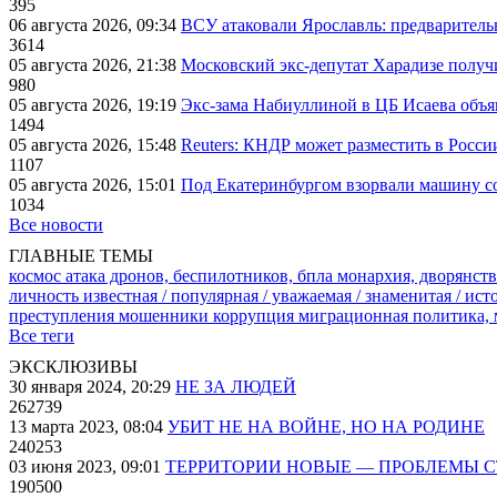
395
06 августа 2026, 09:34
ВСУ атаковали Ярославль: предварител
3614
05 августа 2026, 21:38
Московский экс-депутат Харадизе получи
980
05 августа 2026, 19:19
Экс-зама Набиуллиной в ЦБ Исаева объя
1494
05 августа 2026, 15:48
Reuters: КНДР может разместить в Росси
1107
05 августа 2026, 15:01
Под Екатеринбургом взорвали машину со
1034
Все новости
ГЛАВНЫЕ ТЕМЫ
космос
атака дронов, беспилотников, бпла
монархия, дворянств
личность известная / популярная / уважаемая / знаменитая / ис
преступления
мошенники
коррупция
миграционная политика,
Все теги
ЭКСКЛЮЗИВЫ
30 января 2024, 20:29
НЕ ЗА ЛЮДЕЙ
262739
13 марта 2023, 08:04
УБИТ НЕ НА ВОЙНЕ, НО НА РОДИНЕ
240253
03 июня 2023, 09:01
ТЕРРИТОРИИ НОВЫЕ — ПРОБЛЕМЫ 
190500