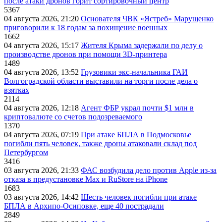
после атаки дронов горит сортировочный центр
5367
04 августа 2026, 21:20
Основателя ЧВК «Ястреб» Марущенко
приговорили к 18 годам за похищение военных
1662
04 августа 2026, 15:17
Жителя Крыма задержали по делу о
производстве дронов при помощи 3D‑принтера
1489
04 августа 2026, 13:52
Грузовики экс-начальника ГАИ
Волгоградской области выставили на торги после дела о
взятках
2114
04 августа 2026, 12:18
Агент ФБР украл почти $1 млн в
криптовалюте со счетов подозреваемого
1370
04 августа 2026, 07:19
При атаке БПЛА в Подмосковье
погибли пять человек, также дроны атаковали склад под
Петербургом
3416
03 августа 2026, 21:33
ФАС возбудила дело против Apple из-за
отказа в предустановке Max и RuStore на iPhone
1683
03 августа 2026, 14:42
Шесть человек погибли при атаке
БПЛА в Архипо-Осиповке, еще 40 пострадали
2849