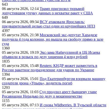
643
06 августа 2026, 12:14
Трамп пригрозил тюрьмой
допустившим утечку данных о нехватке ракет у США
649
06 августа 2026, 09:34
ВСУ атаковали Ярославль:
предварительной целью стал один из крупнейших НПЗ
4397
05 августа 2026, 21:38
Московский экс-депутат Харадизе
получила 4 года колонии, но вышла на свободу прямо в зале
суда
1360
05 августа 2026, 19:19
Экс-зама Набиуллиной в ЦБ Исаева
объявили в розыск по делу хищения 4 млрд рублей
1835
05 августа 2026, 15:48
Reuters: КНДР может разместить в
России ракетное подразделение для ударов по Украине
1394
05 августа 2026, 15:01
Под Екатеринбургом взорвали машину
создателя дрона «Упырь», водитель погиб
1293
05 августа 2026, 11:03
Суд продлил арест бывшему главе
Росавиации Нерадько по делу о мошенничестве
1155
05 августа 2026, 07:13
И снова Wildberries. В Тульской области