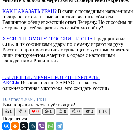
Читайте в новом номере газеты «Совершенно секретно»:
КАК НАКАЗАТЬ ИРАН?
В связи с последними нападениями
проиранских сил на американские военные объекты
Вашингтон обещает жёсткий ответ Тегерану. Но способны ли
американцы сейчас развязать серьёзную войну?
ХУСИТЫ ПОМОГУТ РОССИИ... И США
Предпринятые
США и их союзниками удары по Йемену играют на руку
России, а противостояние американцев с хуситами является
лишь инструментом Америки в борьбе с настоящими
конкурентами Вашингтона
«ЖЕЛЕЗНЫЕ МЕЧИ» ПРОТИВ «БУРИ АЛЬ-
АКСЫ»
Израиль против ХАМАС – началась
ближневосточная мясорубка. Что ожидать России?
16 апреля 2024, 14:11
Вам понравилась эта публикация?
👍
0
👎
0
❤
0
😆
0
😡
0
🤔
0
🙈
0
🧘‍♀️
0
Поделиться