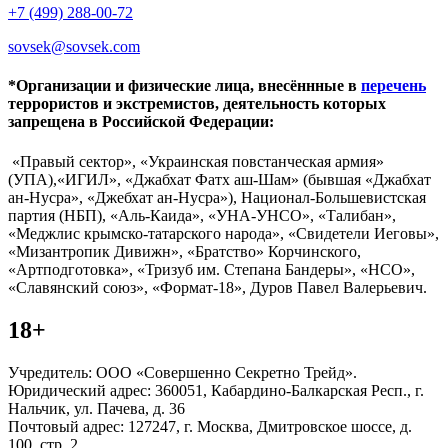
+7 (499) 288-00-72
sovsek@sovsek.com
*Организации и физические лица, внесённные в
перечень
террористов и экстремистов, деятельность которых
запрещена в Российской Федерации:
«Правый сектор», «Украинская повстанческая армия»
(УПА),«ИГИЛ», «Джабхат Фатх аш-Шам» (бывшая «Джабхат
ан-Нусра», «Джебхат ан-Нусра»), Национал-Большевистская
партия (НБП), «Аль-Каида», «УНА-УНСО», «Талибан»,
«Меджлис крымско-татарского народа», «Свидетели Иеговы»,
«Мизантропик Дивижн», «Братство» Корчинского,
«Артподготовка», «Тризуб им. Степана Бандеры», «НСО»,
«Славянский союз», «Формат-18», Дуров Павел Валерьевич.
18+
Учредитель: ООО «Совершенно Секретно Трейд».
Юридический адрес: 360051, Кабардино-Балкарская Респ., г.
Нальчик, ул. Пачева, д. 36
Почтовый адрес: 127247, г. Москва, Дмитровское шоссе, д.
100, стр. 2