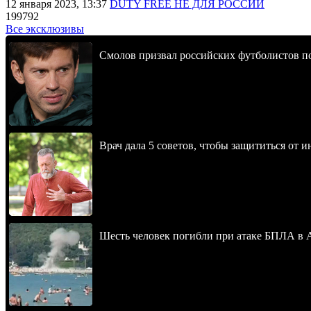
12 января 2023, 13:37
DUTY FREE НЕ ДЛЯ РОССИИ
199792
Все эксклюзивы
Смолов призвал российских футболистов п
Врач дала 5 советов, чтобы защититься от и
Шесть человек погибли при атаке БПЛА в 