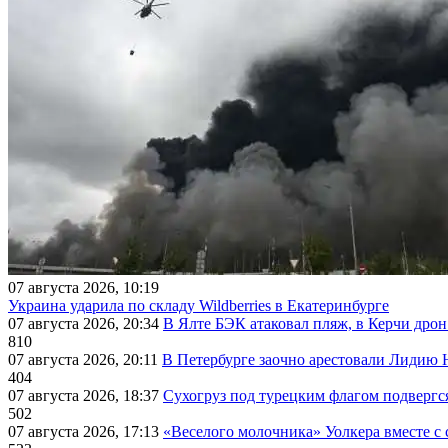
07 августа 2026, 10:19
Украина ударила по складу Wildberries в Екатеринбурге
07 августа 2026, 20:34
В Ялте БЭК атаковал пляж, в Керчи дрон
810
07 августа 2026, 20:11
В Петербурге заочно арестовали Лидию 
404
07 августа 2026, 18:37
Сухогруз под турецким флагом подвергс
502
07 августа 2026, 17:13
«Веселого молочника» Уолкера вместе с 