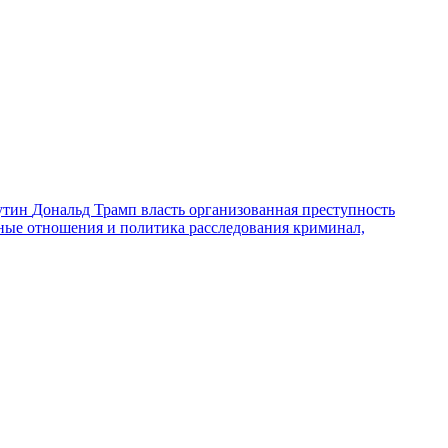
утин
Дональд Трамп
власть
организованная преступность
ные отношения и политика
расследования
криминал,