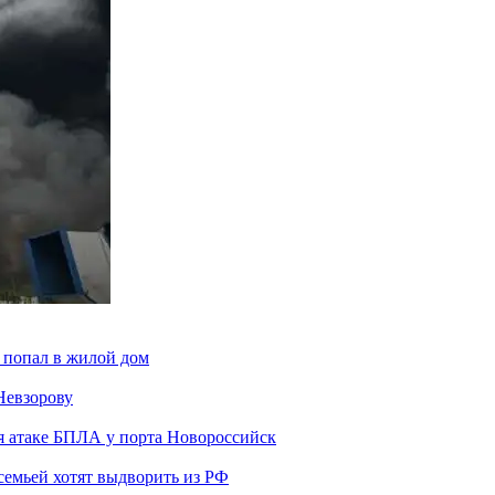
 попал в жилой дом
Невзорову
я атаке БПЛА у порта Новороссийск
семьей хотят выдворить из РФ