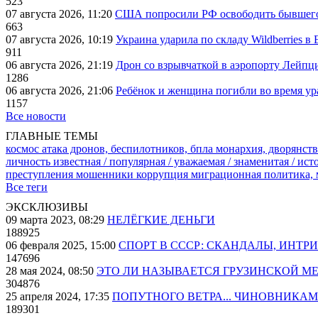
523
07 августа 2026, 11:20
США попросили РФ освободить бывшего 
663
07 августа 2026, 10:19
Украина ударила по складу Wildberries в
911
06 августа 2026, 21:19
Дрон со взрывчаткой в аэропорту Лейпци
1286
06 августа 2026, 21:06
Ребёнок и женщина погибли во время ур
1157
Все новости
ГЛАВНЫЕ ТЕМЫ
космос
атака дронов, беспилотников, бпла
монархия, дворянств
личность известная / популярная / уважаемая / знаменитая / ис
преступления
мошенники
коррупция
миграционная политика,
Все теги
ЭКСКЛЮЗИВЫ
09 марта 2023, 08:29
НЕЛЁГКИЕ ДЕНЬГИ
188925
06 февраля 2025, 15:00
СПОРТ В СССР: СКАНДАЛЫ, ИНТР
147696
28 мая 2024, 08:50
ЭТО ЛИ НАЗЫВАЕТСЯ ГРУЗИНСКОЙ М
304876
25 апреля 2024, 17:35
ПОПУТНОГО ВЕТРА... ЧИНОВНИКАМ
189301