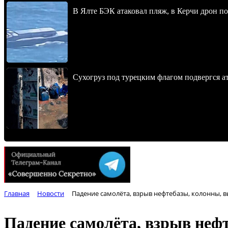
В Ялте БЭК атаковал пляж, в Керчи дрон п
Сухогруз под турецким флагом подвергся 
Главная
Новости
Падение самолёта, взрыв нефтебазы, колонны, 
Падение самолёта, взрыв неф