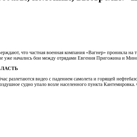
ерждают, что частная военная компания «Вагнер» проникла на т
оне уже начались бои между отрядами Евгения Пригожина и Ми
БЛАСТЬ
йчас разлетаются видео с падением самолета и горящей нефтеба
 Воздушное судно упало возле населенного пункта Кантемировк