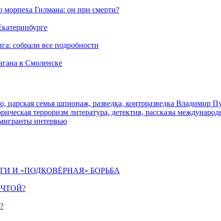
морпеха Гилмана: он при смерти?
 Екатеринбурге
га: собрали все подробности
агана в Смоленске
о, царская семья
шпионаж, разведка, контрразведка
Владимир П
торическая
терроризм
литература, детектив, рассказы
международ
 мигранты
интервью
ИГИ И «ПОДКОВЁРНАЯ» БОРЬБА
ЕЧТОЙ?
?