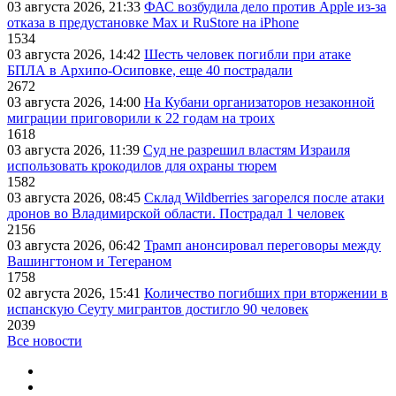
03 августа 2026, 21:33
ФАС возбудила дело против Apple из-за
отказа в предустановке Max и RuStore на iPhone
1534
03 августа 2026, 14:42
Шесть человек погибли при атаке
БПЛА в Архипо-Осиповке, еще 40 пострадали
2672
03 августа 2026, 14:00
На Кубани организаторов незаконной
миграции приговорили к 22 годам на троих
1618
03 августа 2026, 11:39
Суд не разрешил властям Израиля
использовать крокодилов для охраны тюрем
1582
03 августа 2026, 08:45
Склад Wildberries загорелся после атаки
дронов во Владимирской области. Пострадал 1 человек
2156
03 августа 2026, 06:42
Трамп анонсировал переговоры между
Вашингтоном и Тегераном
1758
02 августа 2026, 15:41
Количество погибших при вторжении в
испанскую Сеуту мигрантов достигло 90 человек
2039
Все новости