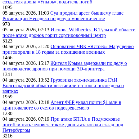
создателя дрона «Упырь», водитель погиб
1095
05 августа 2026, 11:03
Суд продлил арест бывшему главе
Росавиации Нерадько по делу о мошенничестве
978
05 августа 2026, 07:13
И снова Wildberries. В Тульской области
после атаки дронов горит сортировочный центр
5123
04 августа 2026, 21:20
Основателя ЧВК «Ястреб» Марущенко
приговорили к 18 годам за похищение военных
1466
04 августа 2026, 15:17
Жителя Крыма задержали по делу о
производстве дронов при помощи 3D‑принтера
1341
04 августа 2026, 13:52
Грузовики экс-начальника ГАИ
Волгоградской области выставили на торги после дела о
взятках
1959
04 августа 2026, 12:18
Агент ФБР украл почти $1 млн в
криптовалюте со счетов подозреваемого
1230
04 августа 2026, 07:19
При атаке БПЛА в Подмосковье
погибли пять человек, также дроны атаковали склад под
Петербургом
3216