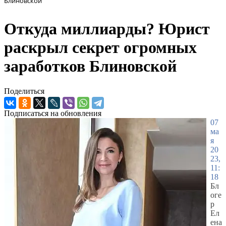
Блиновской
Откуда миллиарды? Юрист
раскрыл секрет огромных
заработков Блиновской
Поделиться
Подписаться на обновления
07
ма
я
20
23,
11:
18
Бл
оге
р
Ел
ена