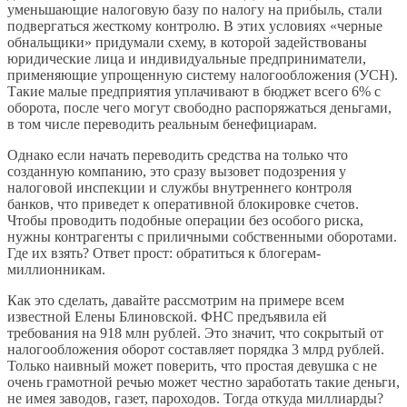
уменьшающие налоговую базу по налогу на прибыль, стали
подвергаться жесткому контролю. В этих условиях «черные
обнальщики» придумали схему, в которой задействованы
юридические лица и индивидуальные предприниматели,
применяющие упрощенную систему налогообложения (УСН).
Такие малые предприятия уплачивают в бюджет всего 6% с
оборота, после чего могут свободно распоряжаться деньгами,
в том числе переводить реальным бенефициарам.
Однако если начать переводить средства на только что
созданную компанию, это сразу вызовет подозрения у
налоговой инспекции и службы внутреннего контроля
банков, что приведет к оперативной блокировке счетов.
Чтобы проводить подобные операции без особого риска,
нужны контрагенты с приличными собственными оборотами.
Где их взять? Ответ прост: обратиться к блогерам-
миллионникам.
Как это сделать, давайте рассмотрим на примере всем
известной Елены Блиновской. ФНС предъявила ей
требования на 918 млн рублей. Это значит, что сокрытый от
налогообложения оборот составляет порядка 3 млрд рублей.
Только наивный может поверить, что простая девушка с не
очень грамотной речью может честно заработать такие деньги,
не имея заводов, газет, пароходов. Тогда откуда миллиарды?