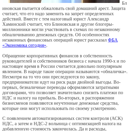
Бл
иновская пытается обжаловать свой домашний арест. Защита
считает, что его надо заменить на запрет определенных
действий. Вместе с тем налоговый юрист
Александр
Хаминский
считает, что Блиновская и другие блогеры-
миллионники могли участвовать в схемах по незаконному
обналичиванию денежных средств. Об особенностях
незаконных финансовых операций юрист рассказал
ФБА
«Экономика сегодня»
.
Обращение корпоративных финансов в собственность
руководителей и собственников бизнеса с начала 1990-х и по
настоящее время в России считается довольно популярным
явлением. В народе такие операции называются «обналичка».
Несмотря на то что они преследуются по закону,
предприниматели идут на риск ради двойной выгоды. Во-
первых, безналичные переводы оформляются затратными
договорами, что позволяет значительно снизить платежи по
НДС и налогу на прибыль. Во-вторых, в распоряжении
бизнесменов появляются неучтенные денежные средства,
которые они могут использовать по своему усмотрению.
С появлением автоматизированных систем контроля (АСК)
НДС, а затем и НДС-2 вольница с оптимизацией налога на
добавленную стоимость закончилась. Да и расходы,