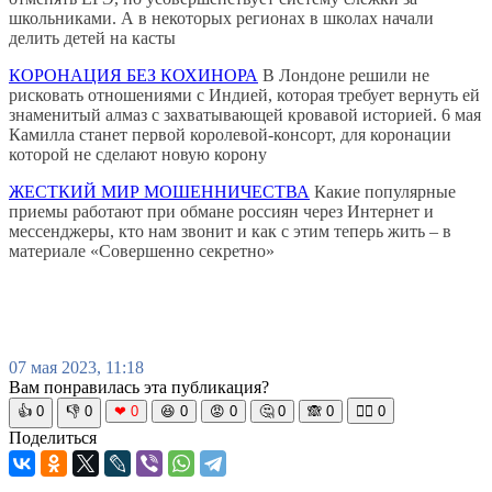
школьниками. А в некоторых регионах в школах начали
делить детей на касты
КОРОНАЦИЯ БЕЗ КОХИНОРА
В Лондоне решили не
рисковать отношениями с Индией, которая требует вернуть ей
знаменитый алмаз с захватывающей кровавой историей. 6 мая
Камилла станет первой королевой-консорт, для коронации
которой не сделают новую корону
ЖЕСТКИЙ МИР МОШЕННИЧЕСТВА
Какие популярные
приемы работают при обмане россиян через Интернет и
мессенджеры, кто нам звонит и как с этим теперь жить – в
материале «Совершенно секретно»
07 мая 2023, 11:18
Вам понравилась эта публикация?
👍
0
👎
0
❤
0
😆
0
😡
0
🤔
0
🙈
0
🧘‍♀️
0
Поделиться