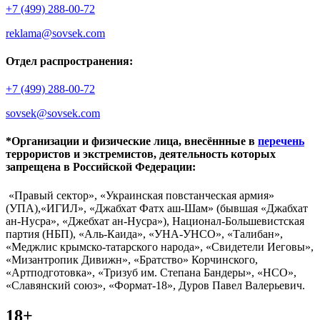
+7 (499) 288-00-72
reklama@sovsek.com
Отдел распространения:
+7 (499) 288-00-72
sovsek@sovsek.com
*Организации и физические лица, внесённные в
перечень
террористов и экстремистов, деятельность которых
запрещена в Российской Федерации:
«Правый сектор», «Украинская повстанческая армия»
(УПА),«ИГИЛ», «Джабхат Фатх аш-Шам» (бывшая «Джабхат
ан-Нусра», «Джебхат ан-Нусра»), Национал-Большевистская
партия (НБП), «Аль-Каида», «УНА-УНСО», «Талибан»,
«Меджлис крымско-татарского народа», «Свидетели Иеговы»,
«Мизантропик Дивижн», «Братство» Корчинского,
«Артподготовка», «Тризуб им. Степана Бандеры», «НСО»,
«Славянский союз», «Формат-18», Дуров Павел Валерьевич.
18+