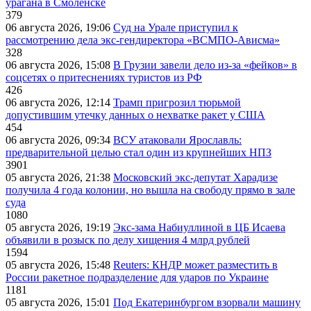
урагана в Смоленске
379
06 августа 2026, 19:06
Суд на Урале приступил к
рассмотрению дела экс-гендиректора «ВСМПО-Ависма»
328
06 августа 2026, 15:08
В Грузии завели дело из-за «фейков» в
соцсетях о притеснениях туристов из РФ
426
06 августа 2026, 12:14
Трамп пригрозил тюрьмой
допустившим утечку данных о нехватке ракет у США
454
06 августа 2026, 09:34
ВСУ атаковали Ярославль:
предварительной целью стал один из крупнейших НПЗ
3901
05 августа 2026, 21:38
Московский экс-депутат Харадизе
получила 4 года колонии, но вышла на свободу прямо в зале
суда
1080
05 августа 2026, 19:19
Экс-зама Набиуллиной в ЦБ Исаева
объявили в розыск по делу хищения 4 млрд рублей
1594
05 августа 2026, 15:48
Reuters: КНДР может разместить в
России ракетное подразделение для ударов по Украине
1181
05 августа 2026, 15:01
Под Екатеринбургом взорвали машину