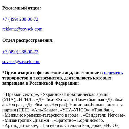
Рекламный отдел:
+7 (499) 288-00-72
reklama@sovsek.com
Отдел распространения:
+7 (499) 288-00-72
sovsek@sovsek.com
*Организации и физические лица, внесённные в
перечень
террористов и экстремистов, деятельность которых
запрещена в Российской Федерации:
«Правый сектор», «Украинская повстанческая армия»
(УПА),«ИГИЛ», «Джабхат Фатх аш-Шам» (бывшая «Джабхат
ан-Нусра», «Джебхат ан-Нусра»), Национал-Большевистская
партия (НБП), «Аль-Каида», «УНА-УНСО», «Талибан»,
«Меджлис крымско-татарского народа», «Свидетели Иеговы»,
«Мизантропик Дивижн», «Братство» Корчинского,
«Артподготовка», «Тризуб им. Степана Бандеры», «НСО»,