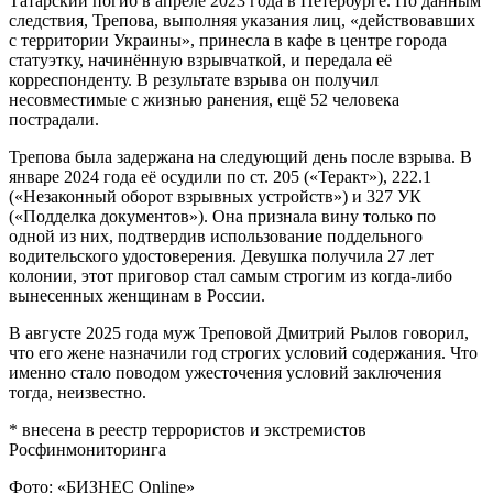
Татарский погиб в апреле 2023 года в Петербурге. По данным
следствия, Трепова, выполняя указания лиц, «действовавших
с территории Украины», принесла в кафе в центре города
статуэтку, начинённую взрывчаткой, и передала её
корреспонденту. В результате взрыва он получил
несовместимые с жизнью ранения, ещё 52 человека
пострадали.
Трепова была задержана на следующий день после взрыва. В
январе 2024 года её осудили по ст. 205 («Теракт»), 222.1
(«Незаконный оборот взрывных устройств») и 327 УК
(«Подделка документов»). Она признала вину только по
одной из них, подтвердив использование поддельного
водительского удостоверения. Девушка получила 27 лет
колонии, этот приговор стал самым строгим из когда-либо
вынесенных женщинам в России.
В августе 2025 года муж Треповой Дмитрий Рылов говорил,
что его жене назначили год строгих условий содержания. Что
именно стало поводом ужесточения условий заключения
тогда, неизвестно.
* внесена в реестр террористов и экстремистов
Росфинмониторинга
Фото: «БИЗНЕС Online»