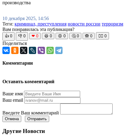
производства
10 декабря 2025, 14:56
Теги:
криминал, преступления
новости россии
терроризм
Вам понравилась эта публикация?
👍
0
👎
0
❤
0
😆
0
😡
0
🤔
0
🙈
0
🧘‍♀️
0
Поделиться
Комментарии
Оставить комментарий
Ваше имя
Ваш email
Введите Ваш комментарий
Отмена
Отправить
Другие Новости