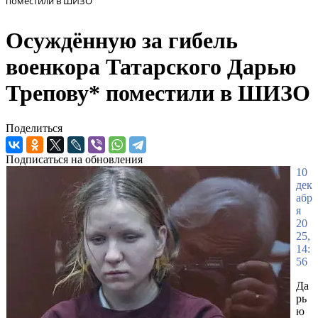
поместили в ШИЗО
Осуждённую за гибель
военкора Татарского Дарью
Трепову* поместили в ШИЗО
Поделиться
Подписаться на обновления
10
дек
абр
я
20
25,
14:
56
Да
рь
ю