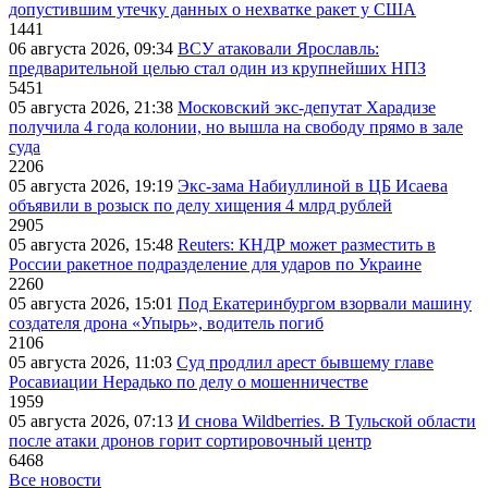
допустившим утечку данных о нехватке ракет у США
1441
06 августа 2026, 09:34
ВСУ атаковали Ярославль:
предварительной целью стал один из крупнейших НПЗ
5451
05 августа 2026, 21:38
Московский экс-депутат Харадизе
получила 4 года колонии, но вышла на свободу прямо в зале
суда
2206
05 августа 2026, 19:19
Экс-зама Набиуллиной в ЦБ Исаева
объявили в розыск по делу хищения 4 млрд рублей
2905
05 августа 2026, 15:48
Reuters: КНДР может разместить в
России ракетное подразделение для ударов по Украине
2260
05 августа 2026, 15:01
Под Екатеринбургом взорвали машину
создателя дрона «Упырь», водитель погиб
2106
05 августа 2026, 11:03
Суд продлил арест бывшему главе
Росавиации Нерадько по делу о мошенничестве
1959
05 августа 2026, 07:13
И снова Wildberries. В Тульской области
после атаки дронов горит сортировочный центр
6468
Все новости