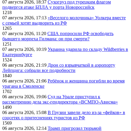
07 августа 2026, 18:37
Сухогруз под турецким флагом
подвергся атаке БПЛА у порта Новороссийск
1218
07 августа 2026, 17:13
«Веселого молочника» Уолкера вместе
с семьей хотят выдворить из РФ
1265
07 августа 2026, 11:20
США попросили РФ освободить
бывшего морпеха Гилмана: он при смерти?
1251
07 августа 2026, 10:19
Украина ударила по складу Wildberries в
Екатеринбурге
1524
06 августа 2026, 21:19
Дрон со взрывчаткой в аэропорту
Лейпцига: собрали все подробности
1840
06 августа 2026, 21:06
Ребёнок и женщина погибли во время
урагана в Смоленске
1702
06 августа 2026, 19:06
Суд на Урале приступил к
рассмотрению дела экс-гендиректора «ВСМПО-Ависма»
1490
06 августа 2026, 15:08
В Грузии завели дело из-за «фейков» в
соцсетях о притеснениях туристов из РФ
1569
06 августа 2026, 12:14
Трамп пригрозил тюрьмой