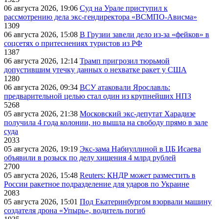
06 августа 2026, 19:06
Суд на Урале приступил к
рассмотрению дела экс-гендиректора «ВСМПО-Ависма»
1309
06 августа 2026, 15:08
В Грузии завели дело из-за «фейков» в
соцсетях о притеснениях туристов из РФ
1387
06 августа 2026, 12:14
Трамп пригрозил тюрьмой
допустившим утечку данных о нехватке ракет у США
1280
06 августа 2026, 09:34
ВСУ атаковали Ярославль:
предварительной целью стал один из крупнейших НПЗ
5268
05 августа 2026, 21:38
Московский экс-депутат Харадизе
получила 4 года колонии, но вышла на свободу прямо в зале
суда
2033
05 августа 2026, 19:19
Экс-зама Набиуллиной в ЦБ Исаева
объявили в розыск по делу хищения 4 млрд рублей
2700
05 августа 2026, 15:48
Reuters: КНДР может разместить в
России ракетное подразделение для ударов по Украине
2083
05 августа 2026, 15:01
Под Екатеринбургом взорвали машину
создателя дрона «Упырь», водитель погиб