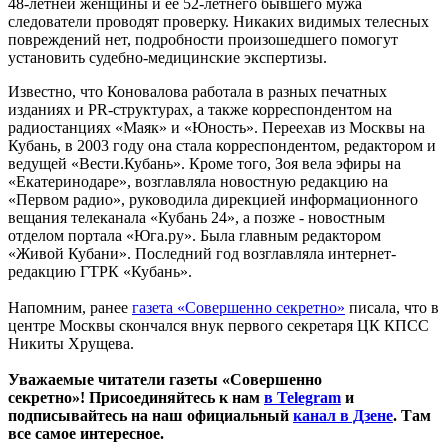
48-летней женщины и ее 52-летнего бывшего мужа
следователи проводят проверку. Никаких видимых телесных
повреждений нет, подробности произошедшего помогут
установить судебно-медицинские экспертизы.
Известно, что Коновалова работала в разных печатных
изданиях и PR-структурах, а также корреспондентом на
радиостанциях «Маяк» и «Юность». Переехав из Москвы на
Кубань, в 2003 году она стала корреспондентом, редактором и
ведущей «Вести.Кубань». Кроме того, Зоя вела эфиры на
«Екатеринодаре», возглавляла новостную редакцию на
«Первом радио», руководила дирекцией информационного
вещания телеканала «Кубань 24», а позже - новостным
отделом портала «Юга.ру». Была главным редактором
«Живой Кубани». Последний год возглавляла интернет-
редакцию ГТРК «Кубань».
Напомним, ранее
газета «Совершенно секретно»
писала, что в
центре Москвы скончался внук первого секретаря ЦК КПСС
Никиты Хрущева.
Уважаемые читатели газеты «Совершенно
секретно»! Присоединяйтесь к нам
в Telegram
и
подписывайтесь на наш официальный
канал в Дзене
. Там
все самое интересное.