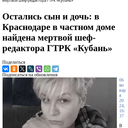
мертвой шеф-редактора ГТРК «Кубань»
Остались сын и дочь: в
Краснодаре в частном доме
найдена мертвой шеф-
редактора ГТРК «Кубань»
Поделиться
Подписаться на обновления
06
ян
вар
я
20
24,
16:
37
В