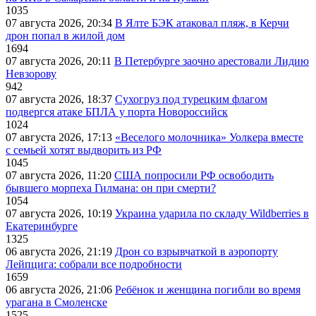
1035
07 августа 2026, 20:34
В Ялте БЭК атаковал пляж, в Керчи
дрон попал в жилой дом
1694
07 августа 2026, 20:11
В Петербурге заочно арестовали Лидию
Невзорову
942
07 августа 2026, 18:37
Сухогруз под турецким флагом
подвергся атаке БПЛА у порта Новороссийск
1024
07 августа 2026, 17:13
«Веселого молочника» Уолкера вместе
с семьей хотят выдворить из РФ
1045
07 августа 2026, 11:20
США попросили РФ освободить
бывшего морпеха Гилмана: он при смерти?
1054
07 августа 2026, 10:19
Украина ударила по складу Wildberries в
Екатеринбурге
1325
06 августа 2026, 21:19
Дрон со взрывчаткой в аэропорту
Лейпцига: собрали все подробности
1659
06 августа 2026, 21:06
Ребёнок и женщина погибли во время
урагана в Смоленске
1525