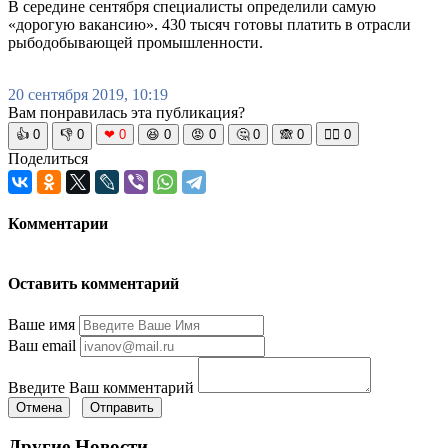
В середине сентября специалисты определили самую
«дорогую вакансию». 430 тысяч готовы платить в отрасли
рыбодобывающей промышленности.
20 сентября 2019, 10:19
Вам понравилась эта публикация?
👍
0
👎
0
❤
0
😆
0
😡
0
🤔
0
🙈
0
🧘‍♀️
0
Поделиться
Комментарии
Оставить комментарий
Ваше имя
Ваш email
Введите Ваш комментарий
Отмена
Отправить
Другие Новости