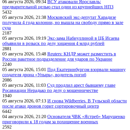
06 августа 2026, 09:34
ВСУ атаковали Ярославль:
предварительной целью стал один из крупнейших НПЗ
5432
05 августа 2026, 21:38
Московский экс-депутат Харадизе
получила 4 года колонии, но вышла на свободу прямо в зале
суда
2187
05 августа 2026, 19:19
Экс-зама Набиуллиной в ЦБ Исаева
объявили в розыск по делу хищения 4 млрд рублей
2881
05 августа 2026, 15:48
Reuters: КНДР может разместить в
России ракетное подразделение для ударов по Украине
2240
05 августа 2026, 15:01
Под Екатеринбургом взорвали машину
создателя дрона «Упырь», водитель погиб
2086
05 августа 2026, 11:03
Суд продлил арест бывшему главе
Росавиации Нерадько по делу о мошенничестве
1940
05 августа 2026, 07:13
И снова Wildberries. В Тульской области
после атаки дронов горит сортировочный центр
6442
04 августа 2026, 21:20
Основателя ЧВК «Ястреб» Марущенко
приговорили к 18 годам за похищение военных
2592