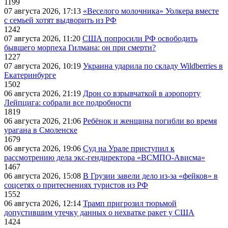
1199
07 августа 2026, 17:13
«Веселого молочника» Уолкера вместе
с семьей хотят выдворить из РФ
1242
07 августа 2026, 11:20
США попросили РФ освободить
бывшего морпеха Гилмана: он при смерти?
1227
07 августа 2026, 10:19
Украина ударила по складу Wildberries в
Екатеринбурге
1502
06 августа 2026, 21:19
Дрон со взрывчаткой в аэропорту
Лейпцига: собрали все подробности
1819
06 августа 2026, 21:06
Ребёнок и женщина погибли во время
урагана в Смоленске
1679
06 августа 2026, 19:06
Суд на Урале приступил к
рассмотрению дела экс-гендиректора «ВСМПО-Ависма»
1467
06 августа 2026, 15:08
В Грузии завели дело из-за «фейков» в
соцсетях о притеснениях туристов из РФ
1552
06 августа 2026, 12:14
Трамп пригрозил тюрьмой
допустившим утечку данных о нехватке ракет у США
1424