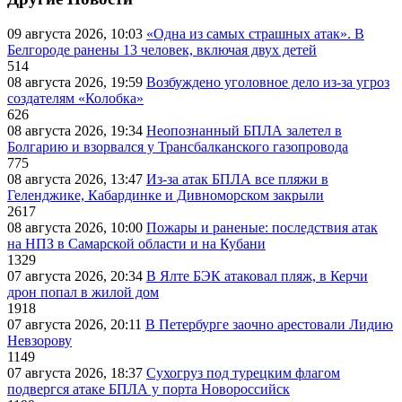
09 августа 2026, 10:03
«Одна из самых страшных атак». В
Белгороде ранены 13 человек, включая двух детей
514
08 августа 2026, 19:59
Возбуждено уголовное дело из-за угроз
создателям «Колобка»
626
08 августа 2026, 19:34
Неопознанный БПЛА залетел в
Болгарию и взорвался у Трансбалканского газопровода
775
08 августа 2026, 13:47
Из-за атак БПЛА все пляжи в
Геленджике, Кабардинке и Дивноморском закрыли
2617
08 августа 2026, 10:00
Пожары и раненые: последствия атак
на НПЗ в Самарской области и на Кубани
1329
07 августа 2026, 20:34
В Ялте БЭК атаковал пляж, в Керчи
дрон попал в жилой дом
1918
07 августа 2026, 20:11
В Петербурге заочно арестовали Лидию
Невзорову
1149
07 августа 2026, 18:37
Сухогруз под турецким флагом
подвергся атаке БПЛА у порта Новороссийск