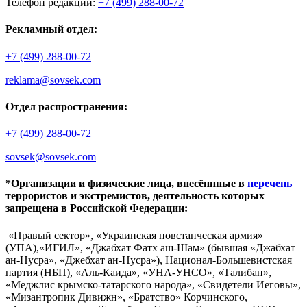
Телефон редакции:
+7 (499) 288-00-72
Рекламный отдел:
+7 (499) 288-00-72
reklama@sovsek.com
Отдел распространения:
+7 (499) 288-00-72
sovsek@sovsek.com
*Организации и физические лица, внесённные в
перечень
террористов и экстремистов, деятельность которых
запрещена в Российской Федерации:
«Правый сектор», «Украинская повстанческая армия»
(УПА),«ИГИЛ», «Джабхат Фатх аш-Шам» (бывшая «Джабхат
ан-Нусра», «Джебхат ан-Нусра»), Национал-Большевистская
партия (НБП), «Аль-Каида», «УНА-УНСО», «Талибан»,
«Меджлис крымско-татарского народа», «Свидетели Иеговы»,
«Мизантропик Дивижн», «Братство» Корчинского,