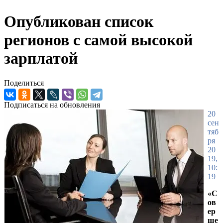
Опубликован список
регионов с самой высокой
зарплатой
Поделиться
Подписаться на обновления
20
сен
тяб
ря
20
19,
10:
19
«С
ов
ер
ше