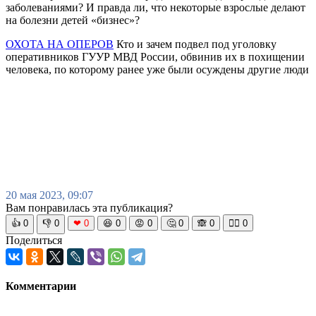
заболеваниями? И правда ли, что некоторые взрослые делают
на болезни детей «бизнес»?
ОХОТА НА ОПЕРОВ
Кто и зачем подвел под уголовку
оперативников ГУУР МВД России, обвинив их в похищении
человека, по которому ранее уже были осуждены другие люди
20 мая 2023, 09:07
Вам понравилась эта публикация?
👍
0
👎
0
❤
0
😆
0
😡
0
🤔
0
🙈
0
🧘‍♀️
0
Поделиться
Комментарии