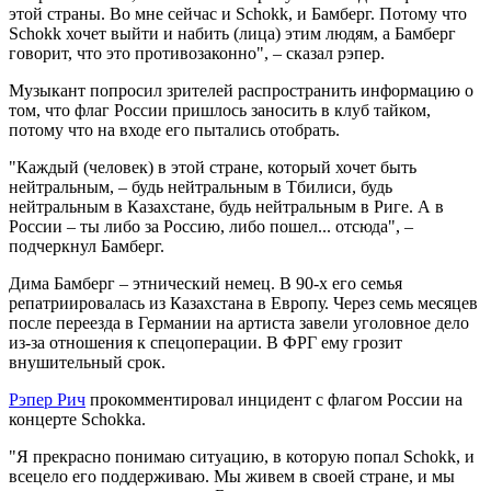
этой страны. Во мне сейчас и Schokk, и Бамберг. Потому что
Schokk хочет выйти и набить (лица) этим людям, а Бамберг
говорит, что это противозаконно", – сказал рэпер.
Музыкант попросил зрителей распространить информацию о
том, что флаг России пришлось заносить в клуб тайком,
потому что на входе его пытались отобрать.
"Каждый (человек) в этой стране, который хочет быть
нейтральным, – будь нейтральным в Тбилиси, будь
нейтральным в Казахстане, будь нейтральным в Риге. А в
России – ты либо за Россию, либо пошел... отсюда", –
подчеркнул Бамберг.
Дима Бамберг – этнический немец. В 90-х его семья
репатриировалась из Казахстана в Европу. Через семь месяцев
после переезда в Германии на артиста завели уголовное дело
из-за отношения к спецоперации. В ФРГ ему грозит
внушительный срок.
Рэпер Рич
прокомментировал инцидент с флагом России на
концерте Schokkа.
"Я прекрасно понимаю ситуацию, в которую попал Schokk, и
всецело его поддерживаю. Мы живем в своей стране, и мы