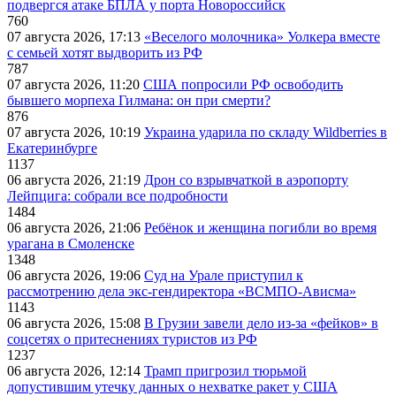
подвергся атаке БПЛА у порта Новороссийск
760
07 августа 2026, 17:13
«Веселого молочника» Уолкера вместе
с семьей хотят выдворить из РФ
787
07 августа 2026, 11:20
США попросили РФ освободить
бывшего морпеха Гилмана: он при смерти?
876
07 августа 2026, 10:19
Украина ударила по складу Wildberries в
Екатеринбурге
1137
06 августа 2026, 21:19
Дрон со взрывчаткой в аэропорту
Лейпцига: собрали все подробности
1484
06 августа 2026, 21:06
Ребёнок и женщина погибли во время
урагана в Смоленске
1348
06 августа 2026, 19:06
Суд на Урале приступил к
рассмотрению дела экс-гендиректора «ВСМПО-Ависма»
1143
06 августа 2026, 15:08
В Грузии завели дело из-за «фейков» в
соцсетях о притеснениях туристов из РФ
1237
06 августа 2026, 12:14
Трамп пригрозил тюрьмой
допустившим утечку данных о нехватке ракет у США