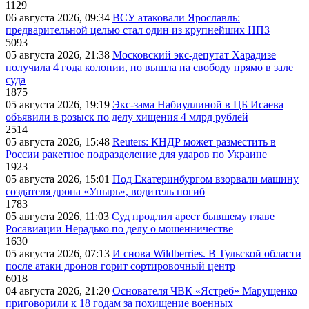
1129
06 августа 2026, 09:34
ВСУ атаковали Ярославль:
предварительной целью стал один из крупнейших НПЗ
5093
05 августа 2026, 21:38
Московский экс-депутат Харадизе
получила 4 года колонии, но вышла на свободу прямо в зале
суда
1875
05 августа 2026, 19:19
Экс-зама Набиуллиной в ЦБ Исаева
объявили в розыск по делу хищения 4 млрд рублей
2514
05 августа 2026, 15:48
Reuters: КНДР может разместить в
России ракетное подразделение для ударов по Украине
1923
05 августа 2026, 15:01
Под Екатеринбургом взорвали машину
создателя дрона «Упырь», водитель погиб
1783
05 августа 2026, 11:03
Суд продлил арест бывшему главе
Росавиации Нерадько по делу о мошенничестве
1630
05 августа 2026, 07:13
И снова Wildberries. В Тульской области
после атаки дронов горит сортировочный центр
6018
04 августа 2026, 21:20
Основателя ЧВК «Ястреб» Марущенко
приговорили к 18 годам за похищение военных