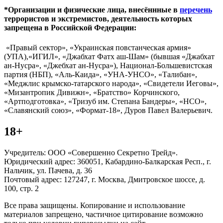
*Организации и физические лица, внесённные в
перечень
террористов и экстремистов, деятельность которых
запрещена в Российской Федерации:
«Правый сектор», «Украинская повстанческая армия»
(УПА),«ИГИЛ», «Джабхат Фатх аш-Шам» (бывшая «Джабхат
ан-Нусра», «Джебхат ан-Нусра»), Национал-Большевистская
партия (НБП), «Аль-Каида», «УНА-УНСО», «Талибан»,
«Меджлис крымско-татарского народа», «Свидетели Иеговы»,
«Мизантропик Дивижн», «Братство» Корчинского,
«Артподготовка», «Тризуб им. Степана Бандеры», «НСО»,
«Славянский союз», «Формат-18», Дуров Павел Валерьевич.
18+
Учредитель: ООО «Совершенно Секретно Трейд».
Юридический адрес: 360051, Кабардино-Балкарская Респ., г.
Нальчик, ул. Пачева, д. 36
Почтовый адрес: 127247, г. Москва, Дмитровское шоссе, д.
100, стр. 2
Все права защищены. Копирование и использование
материалов запрещено, частичное цитирование возможно