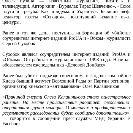
Олесь Бузина — известный журналист, писатель и
телеведущий. Автор книг «Вурдалак Тарас Шевченко», «Союз
плуга и трезуба. Как придумали Украину». Бывший шеф-
редактор газеты «Сегодня», покинувший издание из-за
цензуры.
Ранее в тот же день, поступила информация об убийстве
соучредителя интернет-изданий ProUA и «Обком» журналиста
Сергей Сухобок.
Сухобок являлся соучредителем интернет-изданий ProUA и
«Обком». Он работал в журналистике с 1998 года. Начинал
обозревателем еженедельника «Деловой Донбасс».
Ранее был убит в подъезде своего дома в Подольском районе
Киева бывший депутат Верховной Рады от Партии регионов,
организатор киевского «антимайдана» Олег Калашников.
«
Причиной смерти Олега Калашникова стало огнестрельное
ранение. На месте происшествия работает следственно-
оперативная группа милиции. О мотивах и предварительных
результатах расследования будет сообщено дополнительно
»,
— говорится в сообщении пресс-службы МВД Украины в
Facebook.