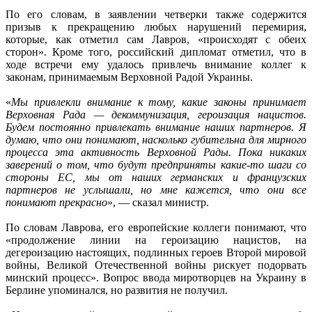
По его словам, в заявлении четверки также содержится
призыв к прекращению любых нарушений перемирия,
которые, как отметил сам Лавров, «происходят с обеих
сторон». Кроме того, российский дипломат отметил, что в
ходе встречи ему удалось привлечь внимание коллег к
законам, принимаемым Верховной Радой Украины.
«
Мы привлекли внимание к тому, какие законы принимает
Верховная Рада — декоммунизация, героизация нацистов.
Будем постоянно привлекать внимание наших партнеров. Я
думаю, что они понимают, насколько губительна для мирного
процесса эта активность Верховной Рады. Пока никаких
заверений о том, что будут предприняты какие-то шаги со
стороны ЕС, мы от наших германских и французских
партнеров не услышали, но мне кажется, что они все
понимают прекрасно
», — сказал министр.
По словам Лаврова, его европейские коллеги понимают, что
«продолжение линии на героизацию нацистов, на
дегероизацию настоящих, подлинных героев Второй мировой
войны, Великой Отечественной войны рискует подорвать
минский процесс». Вопрос ввода миротворцев на Украину в
Берлине упоминался, но развития не получил.