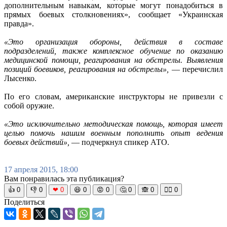
дополнительным навыкам, которые могут понадобиться в
прямых боевых столкновениях», сообщает «Украинская
правда».
«Это организация обороны, действия в составе
подразделений, также комплексное обучение по оказанию
медицинской помощи, реагирования на обстрелы. Выявления
позиций боевиков, реагирования на обстрелы»,
— перечислил
Лысенко.
По его словам, американские инструкторы не привезли с
собой оружие.
«Это исключительно методическая помощь, которая имеет
целью помочь нашим военным пополнить опыт ведения
боевых действий»,
— подчеркнул спикер АТО.
17 апреля 2015, 18:00
Вам понравилась эта публикация?
👍
0
👎
0
❤
0
😆
0
😡
0
🤔
0
🙈
0
🧘‍♀️
0
Поделиться