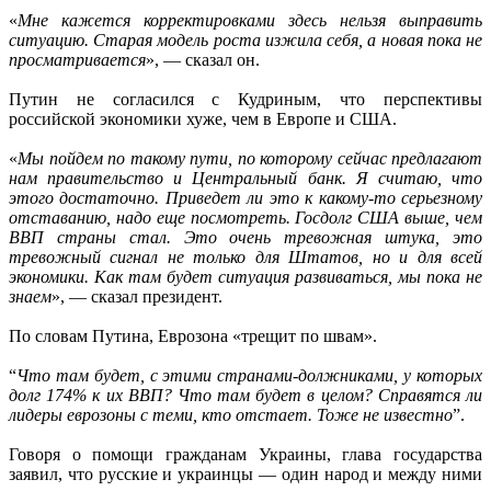
«
Мне кажется корректировками здесь нельзя выправить
ситуацию. Старая модель роста изжила себя, а новая пока не
просматривается
», — сказал он.
Путин не согласился с Кудриным, что перспективы
российской экономики хуже, чем в Европе и США.
«
Мы пойдем по такому пути, по которому сейчас предлагают
нам правительство и Центральный банк. Я считаю, что
этого достаточно. Приведет ли это к какому-то серьезному
отставанию, надо еще посмотреть. Госдолг США выше, чем
ВВП страны стал. Это очень тревожная штука, это
тревожный сигнал не только для Штатов, но и для всей
экономики. Как там будет ситуация развиваться, мы пока не
знаем
», — сказал президент.
По словам Путина, Еврозона «трещит по швам».
“
Что там будет, с этими странами-должниками, у которых
долг 174% к их ВВП? Что там будет в целом? Справятся ли
лидеры еврозоны с теми, кто отстает. Тоже не известно
”.
Говоря о помощи гражданам Украины, глава государства
заявил, что русские и украинцы — один народ и между ними