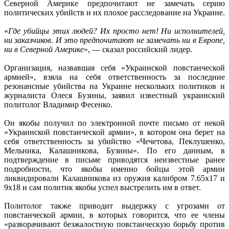
Северной Америке предпочитают не замечать серию
политических убийств и их плохое расследование на Украине.
«
Где убийцы этих людей? Их просто нет! Ни исполнителей,
ни заказчиков. И это предпочитают не замечать ни в Европе,
ни в Северной Америке
», — сказал российский лидер.
Организация, назвавшая себя «Украинской повстанческой
армией», взяла на себя ответственность за последние
резонансные убийства на Украине нескольких политиков и
журналиста Олеся Бузины, заявил известный украинский
политолог Владимир Фесенко.
Он якобы получил по электронной почте письмо от некой
«Украинской повстанческой армии», в котором она берет на
себя ответственность за убийство «Чечетова, Пеклушенко,
Мельника, Калашникова, Бузины». По его данным, в
подтверждение в письме приводятся неизвестные ранее
подробности, что якобы именно бойцы этой армии
ликвидировали Калашникова из оружия калибром 7.65х17 и
9х18 и сам политик якобы успел выстрелить им в ответ.
Политолог также приводит выдержку с угрозами от
повстанческой армии, в которых говорится, что ее члены
«разворачивают безжалостную повстанческую борьбу против