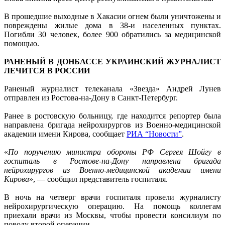
В прошедшие выходные в Хакасии огнем были уничтожены и
повреждены жилые дома в 38-и населенных пунктах.
Погибли 30 человек, более 900 обратились за медицинской
помощью.
РАНЕНЫЙ В ДОНБАССЕ УКРАИНСКИЙ ЖУРНАЛИСТ
ЛЕЧИТСЯ В РОССИИ
Раненый журналист телеканала «Звезда» Андрей Лунев
отправлен из Ростова-на-Дону в Санкт-Петербург.
Ранее в ростовскую больницу, где находится репортер была
направлена бригада нейрохирургов из Военно-медицинской
академии имени Кирова, сообщает
РИА “Новости”
.
«
По поручению министра обороны РФ Сергея Шойгу в
госпиталь в Ростове-на-Дону направлена бригада
нейрохирургов из Военно-медицинской академии имени
Кирова
», — сообщил представитель госпиталя.
В ночь на четверг врачи госпиталя провели журналисту
нейрохирургическую операцию. На помощь коллегам
приехали врачи из Москвы, чтобы провести консилиум по
поводу второй операции.