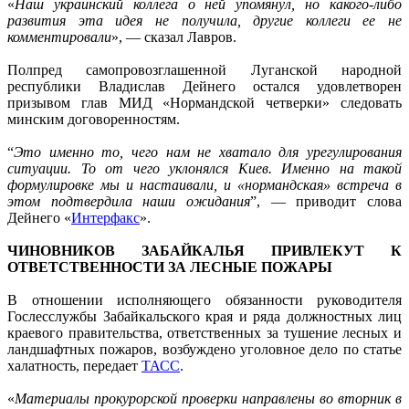
«
Наш украинский коллега о ней упомянул, но какого-либо
развития эта идея не получила, другие коллеги ее не
комментировали
», — сказал Лавров.
Полпред самопровозглашенной Луганской народной
республики Владислав Дейнего остался удовлетворен
призывом глав МИД «Нормандской четверки» следовать
минским договоренностям.
“
Это именно то, чего нам не хватало для урегулирования
ситуации. То от чего уклонялся Киев. Именно на такой
формулировке мы и настаивали, и «нормандская» встреча в
этом подтвердила наши ожидания
”, — приводит слова
Дейнего «
Интерфакс
».
ЧИНОВНИКОВ ЗАБАЙКАЛЬЯ ПРИВЛЕКУТ К
ОТВЕТСТВЕННОСТИ ЗА ЛЕСНЫЕ ПОЖАРЫ
В отношении исполняющего обязанности руководителя
Гослесслужбы Забайкальского края и ряда должностных лиц
краевого правительства, ответственных за тушение лесных и
ландшафтных пожаров, возбуждено уголовное дело по статье
халатность, передает
ТАСС
.
«
Материалы прокурорской проверки направлены во вторник в