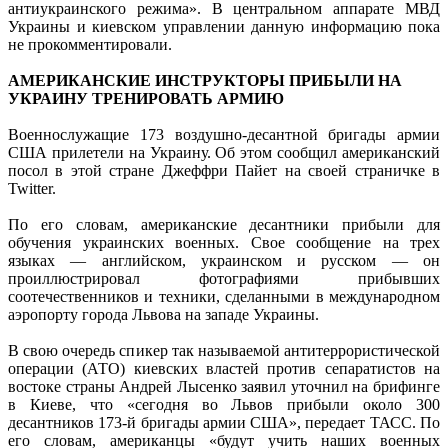
антиукраинского режима». В центральном аппарате МВД
Украины и киевском управлении данную информацию пока
не прокомментировали.
АМЕРИКАНСКИЕ ИНСТРУКТОРЫ ПРИБЫЛИ НА
УКРАИНУ ТРЕНИРОВАТЬ АРМИЮ
Военнослужащие 173 воздушно-десантной бригады армии
США прилетели на Украину. Об этом сообщил американский
посол в этой стране Джеффри Пайет на своей страничке в
Twitter.
По его словам, американские десантники прибыли для
обучения украинских военных. Свое сообщение на трех
языках — английском, украинском и русском — он
проиллюстрировал фотографиями прибывших
соотечественников и техники, сделанными в международном
аэропорту города Львова на западе Украины.
В свою очередь спикер так называемой антитеррористической
операции (АТО) киевских властей против сепаратистов на
востоке страны Андрей Лысенко заявил уточнил на брифинге
в Киеве, что «сегодня во Львов прибыли около 300
десантников 173-й бригады армии США», передает ТАСС. По
его словам, американцы «будут учить наших военных