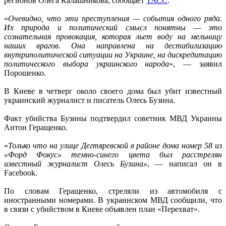
регионов Олега Калашникова, сообщает
ТАСС
.
«
Очевидно, что эти преступления — события одного ряда.
Их природа и политический смысл понятны — это
сознательная провокация, которая льет воду на мельницу
наших врагов. Она направлена на дестабилизацию
внутриполитической ситуации на Украине, на дискредитацию
политического выбора украинского народа
», — заявил
Порошенко.
В Киеве в четверг около своего дома был убит известный
украинский журналист и писатель Олесь Бузина.
Факт убийства Бузины подтвердил советник МВД Украины
Антон Геращенко.
«
Только что на улице Дегтяревской в районе дома номер 58 из
«Форд Фокус» темно-синего цвета был расстрелян
известный журналист Олесь Бузина»
, — написал он в
Facebook.
По словам Геращенко, стреляли из автомобиля с
иностранными номерами. В украинском МВД сообщили, что
в связи с убийством в Киеве объявлен план «Перехват».