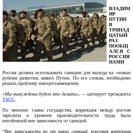
ВЛАДИМ
ИР
ПУТИН
В
ТРИНАД
ЦАТЫЙ
РАЗ
ПООБЩ
АЛСЯ С
РОССИЯ
НАМИ
Россия должна использовать санкции для выхода на «новые
рубежи развития, заявил Путин. По его словам, необходимо
решать проблему импортозамещения.
«
Мы вынуждены будем это делать»
, — цитирует президента
ТАСС
.
По мнению главы государства, коррекция между ростом
зарплаты и уровнем производительности труда была
неизбежной вне зависимости от санкций.
“
Вне зависимости ни от каких санкций, курсовая коррекция