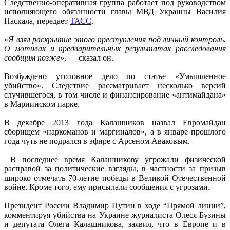
Следственно-оперативная группа работает под руководством
исполняющего обязанности главы МВД Украины Василия
Паскала, передает
ТАСС
.
«
Я взял раскрытие этого преступления под личный контроль.
О мотивах и предварительных результатах расследования
сообщим позже
», — сказал он.
Возбуждено уголовное дело по статье «Умышленное
убийство». Следствие рассматривает несколько версий
случившегося, в том числе и финансирование «антимайдана»
в Мариинском парке.
В декабре 2013 года Калашников назвал Евромайдан
сборищем «наркоманов и маргиналов», а в январе прошлого
года чуть не подрался в эфире с Арсеном Аваковым.
В последнее время Калашникову угрожали физической
расправой за политические взгляды, в частности за призыв
широко отмечать 70-летие победы в Великой Отечественной
войне. Кроме того, ему присылали сообщения с угрозами.
Президент России Владимир Путин в ходе “Прямой линии”,
комментируя убийства на Украине журналиста Олеся Бузины
и депутата Олега Калашникова, заявил, что в Европе и в