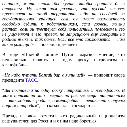
странах, жить стали бы лучше, чтобы границы были
открыты. Ну какая нам разница, что русский человек
проживает на этой территории либо на соседней за
государственной границей, если он имеет возможность
свободно ездить к родственникам, если уровень жизни
растет, если он чувствует себя полноценным человеком и его
не ущемляют в его правах, не запрещают ему говорить на
родном языке, и так далее. Если все это соблюдается — нам
какая разница?
» — пояснил президент.
В ходе «Прямой линии» Путин выразил мнение, что
неправильно ставить на одну доску патриотизм и
ксенофобию.
«
Не надо путать Божий дар с яичницей
», — приводит слова
президента
ТАСС
.
“
Вы поставили на одну доску патриотизм и ксенофобию. В
моем понимании это совершенно разные вещи: патриотизм
— это любовь к родине, а ксенофобия — ненависть к другим
нациям и народам
”, — сказал глава государства.
Президент также отметил, что радикальный национализм
разрушителен для России и с ним надо бороться.