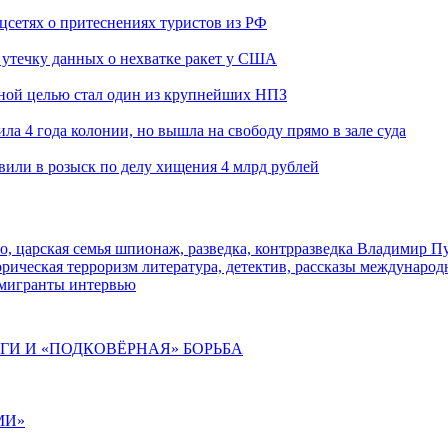
оцсетях о притеснениях туристов из РФ
утечку данных о нехватке ракет у США
ьной целью стал один из крупнейших НПЗ
ла 4 года колонии, но вышла на свободу прямо в зале суда
вили в розыск по делу хищения 4 млрд рублей
о, царская семья
шпионаж, разведка, контрразведка
Владимир П
торическая
терроризм
литература, детектив, рассказы
международ
 мигранты
интервью
ИГИ И «ПОДКОВЁРНАЯ» БОРЬБА
МИ»