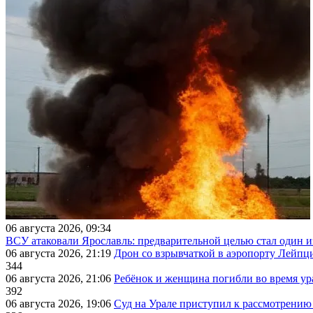
06 августа 2026, 09:34
ВСУ атаковали Ярославль: предварительной целью стал один
06 августа 2026, 21:19
Дрон со взрывчаткой в аэропорту Лейпци
344
06 августа 2026, 21:06
Ребёнок и женщина погибли во время ур
392
06 августа 2026, 19:06
Суд на Урале приступил к рассмотрени