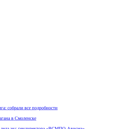
га: собрали все подробности
агана в Смоленске
ю дела экс-гендиректора «ВСМПО-Ависма»