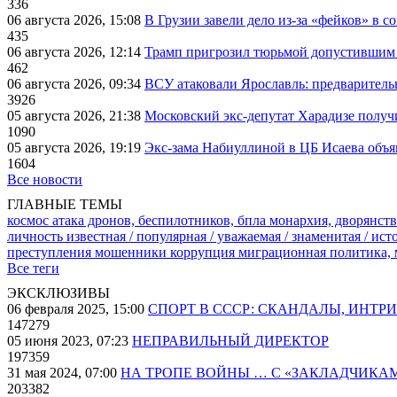
336
06 августа 2026, 15:08
В Грузии завели дело из-за «фейков» в с
435
06 августа 2026, 12:14
Трамп пригрозил тюрьмой допустившим 
462
06 августа 2026, 09:34
ВСУ атаковали Ярославль: предварител
3926
05 августа 2026, 21:38
Московский экс-депутат Харадизе получи
1090
05 августа 2026, 19:19
Экс-зама Набиуллиной в ЦБ Исаева объя
1604
Все новости
ГЛАВНЫЕ ТЕМЫ
космос
атака дронов, беспилотников, бпла
монархия, дворянств
личность известная / популярная / уважаемая / знаменитая / ис
преступления
мошенники
коррупция
миграционная политика,
Все теги
ЭКСКЛЮЗИВЫ
06 февраля 2025, 15:00
СПОРТ В СССР: СКАНДАЛЫ, ИНТР
147279
05 июня 2023, 07:23
НЕПРАВИЛЬНЫЙ ДИРЕКТОР
197359
31 мая 2024, 07:00
НА ТРОПЕ ВОЙНЫ … С «ЗАКЛАДЧИКА
203382