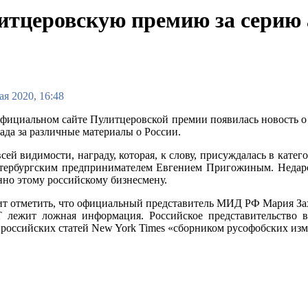
итцеровскую премию за серию
ая 2020, 16:48
фициальном сайте Пулитцеровской премии появилась новость о 
ада за различные материалы о России.
сей видимости, награду, которая, к слову, присуждалась в кат
етербургским предпринимателем Евгением Пригожиным. Недаро
но этому российскому бизнесмену.
т отметить, что официальный представитель МИД РФ Мария Заха
 лежит ложная информация. Российское представительство в
российских статей New York Times «сборником русофобских из