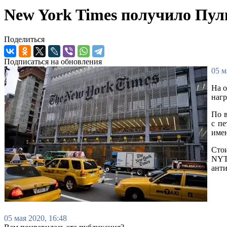
New York Times получило Пул
Поделиться
Подписаться на обновления
05 м
На о
нагр
По в
с п
имен
Стои
NYT
анти
05 мая 2020, 16:48