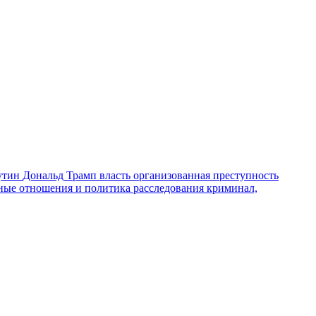
утин
Дональд Трамп
власть
организованная преступность
ные отношения и политика
расследования
криминал,