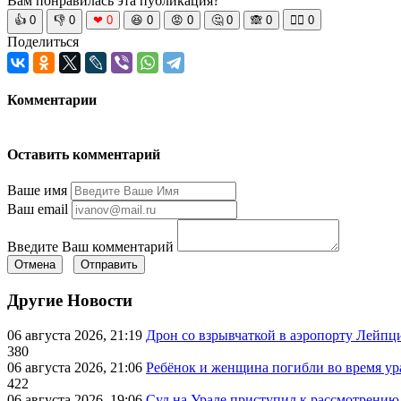
Вам понравилась эта публикация?
👍
0
👎
0
❤
0
😆
0
😡
0
🤔
0
🙈
0
🧘‍♀️
0
Поделиться
Комментарии
Оставить комментарий
Ваше имя
Ваш email
Введите Ваш комментарий
Отмена
Отправить
Другие Новости
06 августа 2026, 21:19
Дрон со взрывчаткой в аэропорту Лейпци
380
06 августа 2026, 21:06
Ребёнок и женщина погибли во время ур
422
06 августа 2026, 19:06
Суд на Урале приступил к рассмотрени