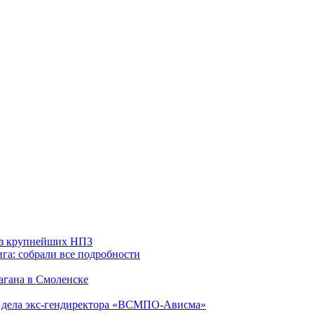
 из крупнейших НПЗ
га: собрали все подробности
агана в Смоленске
ю дела экс-гендиректора «ВСМПО-Ависма»