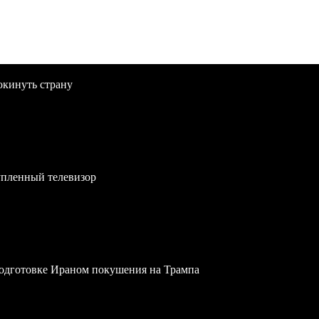
окинуть страну
упленный телевизор
одготовке Ираном покушения на Трампа