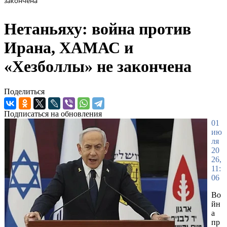
закончена
Нетаньяху: война против
Ирана, ХАМАС и
«Хезболлы» не закончена
Поделиться
Подписаться на обновления
01
ию
ля
20
26,
11:
06
Во
йн
а
пр