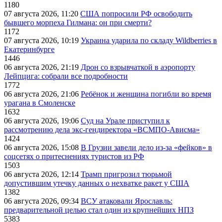
1180
07 августа 2026, 11:20
США попросили РФ освободить
бывшего морпеха Гилмана: он при смерти?
1172
07 августа 2026, 10:19
Украина ударила по складу Wildberries в
Екатеринбурге
1446
06 августа 2026, 21:19
Дрон со взрывчаткой в аэропорту
Лейпцига: собрали все подробности
1772
06 августа 2026, 21:06
Ребёнок и женщина погибли во время
урагана в Смоленске
1632
06 августа 2026, 19:06
Суд на Урале приступил к
рассмотрению дела экс-гендиректора «ВСМПО-Ависма»
1424
06 августа 2026, 15:08
В Грузии завели дело из-за «фейков» в
соцсетях о притеснениях туристов из РФ
1503
06 августа 2026, 12:14
Трамп пригрозил тюрьмой
допустившим утечку данных о нехватке ракет у США
1382
06 августа 2026, 09:34
ВСУ атаковали Ярославль:
предварительной целью стал один из крупнейших НПЗ
5383