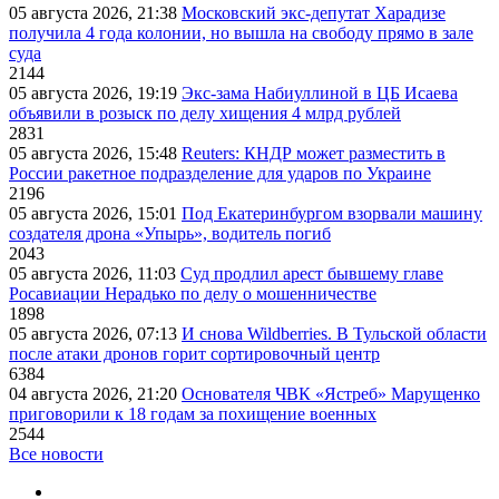
05 августа 2026, 21:38
Московский экс-депутат Харадизе
получила 4 года колонии, но вышла на свободу прямо в зале
суда
2144
05 августа 2026, 19:19
Экс-зама Набиуллиной в ЦБ Исаева
объявили в розыск по делу хищения 4 млрд рублей
2831
05 августа 2026, 15:48
Reuters: КНДР может разместить в
России ракетное подразделение для ударов по Украине
2196
05 августа 2026, 15:01
Под Екатеринбургом взорвали машину
создателя дрона «Упырь», водитель погиб
2043
05 августа 2026, 11:03
Суд продлил арест бывшему главе
Росавиации Нерадько по делу о мошенничестве
1898
05 августа 2026, 07:13
И снова Wildberries. В Тульской области
после атаки дронов горит сортировочный центр
6384
04 августа 2026, 21:20
Основателя ЧВК «Ястреб» Марущенко
приговорили к 18 годам за похищение военных
2544
Все новости