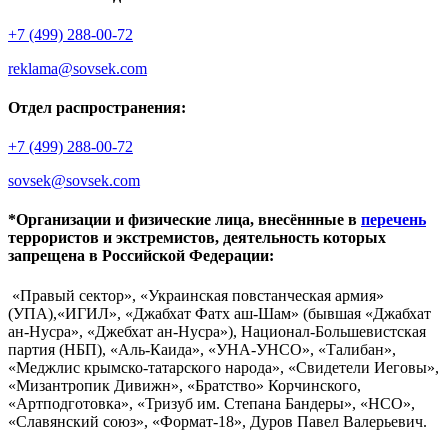
+7 (499) 288-00-72
reklama@sovsek.com
Отдел распространения:
+7 (499) 288-00-72
sovsek@sovsek.com
*Организации и физические лица, внесённные в
перечень
террористов и экстремистов, деятельность которых
запрещена в Российской Федерации:
«Правый сектор», «Украинская повстанческая армия»
(УПА),«ИГИЛ», «Джабхат Фатх аш-Шам» (бывшая «Джабхат
ан-Нусра», «Джебхат ан-Нусра»), Национал-Большевистская
партия (НБП), «Аль-Каида», «УНА-УНСО», «Талибан»,
«Меджлис крымско-татарского народа», «Свидетели Иеговы»,
«Мизантропик Дивижн», «Братство» Корчинского,
«Артподготовка», «Тризуб им. Степана Бандеры», «НСО»,
«Славянский союз», «Формат-18», Дуров Павел Валерьевич.