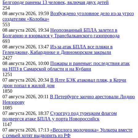
Белгороде ранены 13 человек, включая двух детей
254
08 августа 2026, 19:59
Возбуждено уголовное дело из-за угроз
создателям «Колобка»
553
08 августа 2026, 19:34
Неопознанный БПЛА залетел в
Болгарию и взорвался у Трансбалканского газопровода
693
08 августа 2026, 13:47
Из-за атак БПЛА все пляжи в
Геленджике, Кабардинке и Дивноморском закрыли
2427
08 августа 2026, 10:00
Пожары и раненые: последствия атак
на НПЗ в Самарской области и на Кубани
1251
07 августа 2026, 20:34
В Ялте БЭК атаковал пляж, в Керчи
дрон попал в жилой дом
1850
07 августа 2026, 20:11
В Петербурге заочно арестовали Лидию
Невзорову
1085
07 августа 2026, 18:37
Сухогруз под турецким флагом
подвергся атаке БПЛА у порта Новороссийск
1147
07 августа 2026, 17:13
«Веселого молочника» Уолкера вместе
с семьей хотят выдворить из РФ