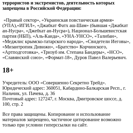
террористов и экстремистов, деятельность которых
запрещена в Российской Федерации:
«Правый сектор», «Украинская повстанческая армия»
(УПА),«ИГИЛ», «Джабхат Фатх аш-Шам» (бывшая «Джабхат
ан-Нусра», «Джебхат ан-Нусра»), Национал-Большевистская
партия (НБП), «Аль-Каида», «УНА-УНСО», «Талибан»,
«Меджлис крымско-татарского народа», «Свидетели Иеговы»,
«Мизантропик Дивижн», «Братство» Корчинского,
«Артподготовка», «Тризуб им. Степана Бандеры», «НСО»,
«Славянский союз», «Формат-18», Дуров Павел Валерьевич.
18+
Учредитель: ООО «Совершенно Секретно Трейд».
Юридический адрес: 360051, Кабардино-Балкарская Респ., г.
Нальчик, ул. Пачева, д. 36
Почтовый адрес: 127247, г. Москва, Дмитровское шоссе, д.
100, стр. 2
Все права защищены. Копирование и использование
материалов запрещено, частичное цитирование возможно
только при условии гиперссылки на сайт.