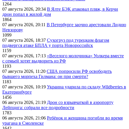
1264
07 августа 2026, 20:34
В Ялте БЭК атаковал пляж, в Керчи
дрон попал в жилой дом
1864
07 августа 2026, 20:11
В Петербурге заочно арестовали Лидию
Невзорову
1099
07 августа 2026, 18:37
Сухогруз под турецким флагом
подвергся атаке БПЛА у порта Новороссийск
1159
07 августа 2026, 17:13
«Веселого молочника» Уолкера вместе
с семьей хотят выдворить из РФ
1193
07 августа 2026, 11:20
США попросили РФ освободить
бывшего морпеха Гилмана: он при смерти?
1183
07 августа 2026, 10:19
Украина ударила по складу Wildberries в
Екатеринбурге
1456
06 августа 2026, 21:19
Дрон со взрывчаткой в аэропорту
Лейпцига: собрали все подробности
1783
06 августа 2026, 21:06
Ребёнок и женщина погибли во время
урагана в Смоленске
1642