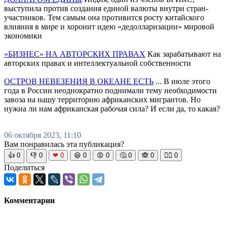
выступила против создания единой валюты внутри стран-
участников. Тем самым она противится росту китайского
влияния в мире и хоронит идею «дедолларизации» мировой
экономики
«БИЗНЕС» НА АВТОРСКИХ ПРАВАХ
Как зарабатывают на
авторских правах и интеллектуальной собственности
ОСТРОВ НЕВЕЗЕНИЯ В ОКЕАНЕ ЕСТЬ
... В июле этого
года в России неоднократно поднимали тему необходимости
завоза на нашу территорию африканских мигрантов. Но
нужна ли нам африканская рабочая сила? И если да, то какая?
06 октября 2023, 11:10
Вам понравилась эта публикация?
👍
0
👎
0
❤
0
😆
0
😡
0
🤔
0
🙈
0
🧘‍♀️
0
Поделиться
Комментарии