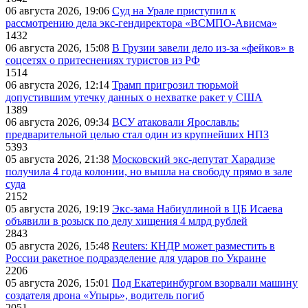
06 августа 2026, 19:06
Суд на Урале приступил к
рассмотрению дела экс-гендиректора «ВСМПО-Ависма»
1432
06 августа 2026, 15:08
В Грузии завели дело из-за «фейков» в
соцсетях о притеснениях туристов из РФ
1514
06 августа 2026, 12:14
Трамп пригрозил тюрьмой
допустившим утечку данных о нехватке ракет у США
1389
06 августа 2026, 09:34
ВСУ атаковали Ярославль:
предварительной целью стал один из крупнейших НПЗ
5393
05 августа 2026, 21:38
Московский экс-депутат Харадизе
получила 4 года колонии, но вышла на свободу прямо в зале
суда
2152
05 августа 2026, 19:19
Экс-зама Набиуллиной в ЦБ Исаева
объявили в розыск по делу хищения 4 млрд рублей
2843
05 августа 2026, 15:48
Reuters: КНДР может разместить в
России ракетное подразделение для ударов по Украине
2206
05 августа 2026, 15:01
Под Екатеринбургом взорвали машину
создателя дрона «Упырь», водитель погиб
2051