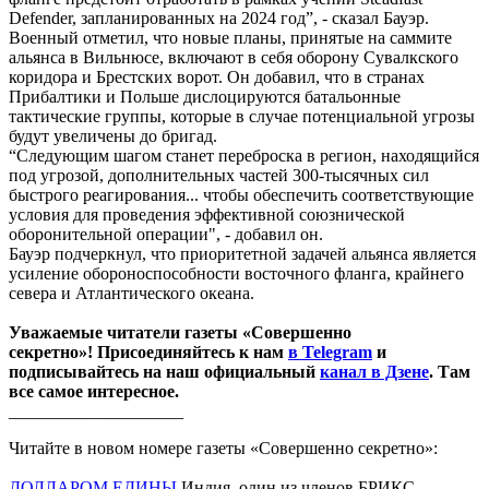
Defender, запланированных на 2024 год”, - сказал Бауэр.
Военный отметил, что новые планы, принятые на саммите
альянса в Вильнюсе, включают в себя оборону Сувалкского
коридора и Брестских ворот. Он добавил, что в странах
Прибалтики и Польше дислоцируются батальонные
тактические группы, которые в случае потенциальной угрозы
будут увеличены до бригад.
“Следующим шагом станет переброска в регион, находящийся
под угрозой, дополнительных частей 300-тысячных сил
быстрого реагирования... чтобы обеспечить соответствующие
условия для проведения эффективной союзнической
оборонительной операции", - добавил он.
Бауэр подчеркнул, что приоритетной задачей альянса является
усиление обороноспособности восточного фланга, крайнего
севера и Атлантического океана.
Уважаемые читатели газеты «Совершенно
секретно»! Присоединяйтесь к нам
в Telegram
и
подписывайтесь на наш официальный
канал в Дзене
. Там
все самое интересное.
____________________
Читайте в новом номере газеты «Совершенно секретно»:
ДОЛЛАРОМ ЕДИНЫ
Индия, один из членов БРИКС,