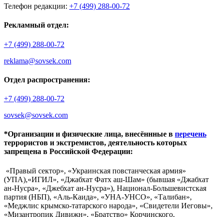
Телефон редакции:
+7 (499) 288-00-72
Рекламный отдел:
+7 (499) 288-00-72
reklama@sovsek.com
Отдел распространения:
+7 (499) 288-00-72
sovsek@sovsek.com
*Организации и физические лица, внесённные в
перечень
террористов и экстремистов, деятельность которых
запрещена в Российской Федерации:
«Правый сектор», «Украинская повстанческая армия»
(УПА),«ИГИЛ», «Джабхат Фатх аш-Шам» (бывшая «Джабхат
ан-Нусра», «Джебхат ан-Нусра»), Национал-Большевистская
партия (НБП), «Аль-Каида», «УНА-УНСО», «Талибан»,
«Меджлис крымско-татарского народа», «Свидетели Иеговы»,
«Мизантропик Дивижн», «Братство» Корчинского,