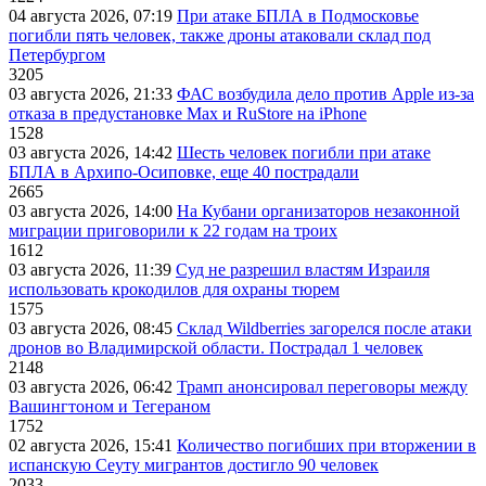
04 августа 2026, 07:19
При атаке БПЛА в Подмосковье
погибли пять человек, также дроны атаковали склад под
Петербургом
3205
03 августа 2026, 21:33
ФАС возбудила дело против Apple из-за
отказа в предустановке Max и RuStore на iPhone
1528
03 августа 2026, 14:42
Шесть человек погибли при атаке
БПЛА в Архипо-Осиповке, еще 40 пострадали
2665
03 августа 2026, 14:00
На Кубани организаторов незаконной
миграции приговорили к 22 годам на троих
1612
03 августа 2026, 11:39
Суд не разрешил властям Израиля
использовать крокодилов для охраны тюрем
1575
03 августа 2026, 08:45
Склад Wildberries загорелся после атаки
дронов во Владимирской области. Пострадал 1 человек
2148
03 августа 2026, 06:42
Трамп анонсировал переговоры между
Вашингтоном и Тегераном
1752
02 августа 2026, 15:41
Количество погибших при вторжении в
испанскую Сеуту мигрантов достигло 90 человек
2033