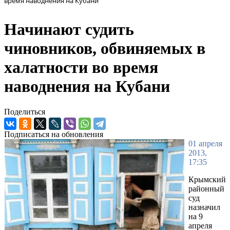
время наводнения на Кубани
Начинают судить
чиновников, обвиняемых в
халатности во время
наводнения на Кубани
Поделиться
Подписаться на обновления
01 апреля
2013,
17:35
Крымский
районный
суд
назначил
на 9
апреля