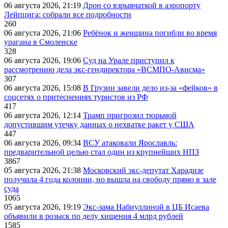
06 августа 2026, 21:19
Дрон со взрывчаткой в аэропорту
Лейпцига: собрали все подробности
260
06 августа 2026, 21:06
Ребёнок и женщина погибли во время
урагана в Смоленске
328
06 августа 2026, 19:06
Суд на Урале приступил к
рассмотрению дела экс-гендиректора «ВСМПО-Ависма»
307
06 августа 2026, 15:08
В Грузии завели дело из-за «фейков» в
соцсетях о притеснениях туристов из РФ
417
06 августа 2026, 12:14
Трамп пригрозил тюрьмой
допустившим утечку данных о нехватке ракет у США
447
06 августа 2026, 09:34
ВСУ атаковали Ярославль:
предварительной целью стал один из крупнейших НПЗ
3867
05 августа 2026, 21:38
Московский экс-депутат Харадизе
получила 4 года колонии, но вышла на свободу прямо в зале
суда
1065
05 августа 2026, 19:19
Экс-зама Набиуллиной в ЦБ Исаева
объявили в розыск по делу хищения 4 млрд рублей
1585