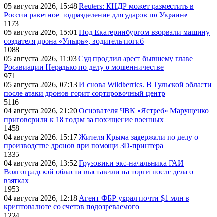
05 августа 2026, 15:48
Reuters: КНДР может разместить в
России ракетное подразделение для ударов по Украине
1173
05 августа 2026, 15:01
Под Екатеринбургом взорвали машину
создателя дрона «Упырь», водитель погиб
1088
05 августа 2026, 11:03
Суд продлил арест бывшему главе
Росавиации Нерадько по делу о мошенничестве
971
05 августа 2026, 07:13
И снова Wildberries. В Тульской области
после атаки дронов горит сортировочный центр
5116
04 августа 2026, 21:20
Основателя ЧВК «Ястреб» Марущенко
приговорили к 18 годам за похищение военных
1458
04 августа 2026, 15:17
Жителя Крыма задержали по делу о
производстве дронов при помощи 3D‑принтера
1335
04 августа 2026, 13:52
Грузовики экс-начальника ГАИ
Волгоградской области выставили на торги после дела о
взятках
1953
04 августа 2026, 12:18
Агент ФБР украл почти $1 млн в
криптовалюте со счетов подозреваемого
1224