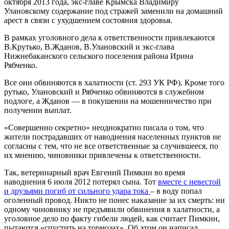
октября 2013 года, экс-главе Крымска Владимиру
Улановскому содержание под стражей заменили на домашний
арест в связи с ухудшением состояния здоровья.
В рамках уголовного дела к ответственности привлекаются
В.Крутько, В.Жданов, В.Улановский и экс-глава
Нижнебаканского сельского поселения района Ирина
Рябченко.
Все они обвиняются в халатности (ст. 293 УК РФ). Кроме того
рутько, Улановский и Рябченко обвиняются в служебном
подлоге, а Жданов — в покушении на мошенничество при
получении выплат.
«Совершенно секретно» неоднократно писала о том, что
жители пострадавших от наводнения населенных пунктов не
согласны с тем, что не все ответственные за случившееся, по
их мнению, чиновники привлечены к ответственности.
Так, ветеринарный врач Евгений Пимкин во время
наводнения 6 июля 2012 потерял сына. Тот
вместе с невестой
и друзьями погиб от сильного удара тока
– в воду попал
оголенный провод. Никто не понес наказание за их смерть: ни
одному чиновнику не предъявили обвинения в халатности, а
уголовное дело по факту гибели людей, как считает Пимкин,
пытаются «спустить на тормозах». Об этом он написал