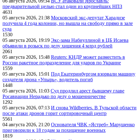
06 августа 2026, 09:34
ВСУ атаковали Ярославль:
предварительной целью стал один из крупнейших НПЗ
4631
05 августа 2026, 21:38
Московский экс-депутат Харадизе
получила 4 года колонии, но вышла на свободу прямо в зале
суда
1530
05 августа 2026, 19:19
Экс-зама Набиуллиной в ЦБ Исаева
объявили в розыск по делу хищения 4 млрд рублей
2061
05 августа 2026, 15:48
Reuters: КНДР может разместить в
России ракетное подразделение для ударов по Украине
1559
05 августа 2026, 15:01
Под Екатеринбургом взорвали машину
создателя дрона «Упырь», водитель погиб
1448
05 августа 2026, 11:03
Суд продлил арест бывшему главе
Росавиации Нерадько по делу о мошенничестве
1292
05 августа 2026, 07:13
И снова Wildberries. В Тульской области
после атаки дронов горит сортировочный центр
5561
04 августа 2026, 21:20
Основателя ЧВК «Ястреб» Марущенко
приговорили к 18 годам за похищение военных
1819