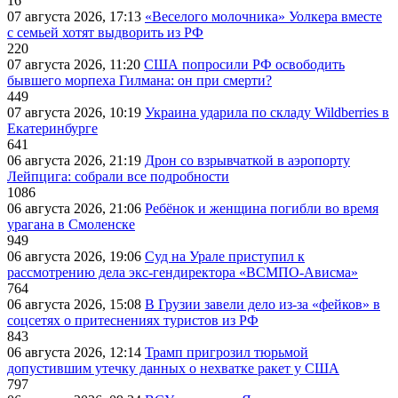
16
07 августа 2026, 17:13
«Веселого молочника» Уолкера вместе
с семьей хотят выдворить из РФ
220
07 августа 2026, 11:20
США попросили РФ освободить
бывшего морпеха Гилмана: он при смерти?
449
07 августа 2026, 10:19
Украина ударила по складу Wildberries в
Екатеринбурге
641
06 августа 2026, 21:19
Дрон со взрывчаткой в аэропорту
Лейпцига: собрали все подробности
1086
06 августа 2026, 21:06
Ребёнок и женщина погибли во время
урагана в Смоленске
949
06 августа 2026, 19:06
Суд на Урале приступил к
рассмотрению дела экс-гендиректора «ВСМПО-Ависма»
764
06 августа 2026, 15:08
В Грузии завели дело из-за «фейков» в
соцсетях о притеснениях туристов из РФ
843
06 августа 2026, 12:14
Трамп пригрозил тюрьмой
допустившим утечку данных о нехватке ракет у США
797