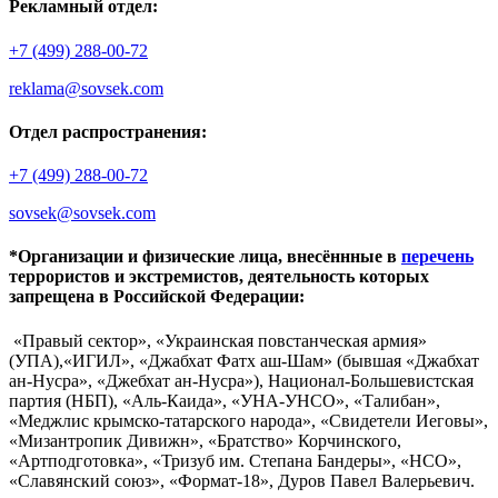
Рекламный отдел:
+7 (499) 288-00-72
reklama@sovsek.com
Отдел распространения:
+7 (499) 288-00-72
sovsek@sovsek.com
*Организации и физические лица, внесённные в
перечень
террористов и экстремистов, деятельность которых
запрещена в Российской Федерации:
«Правый сектор», «Украинская повстанческая армия»
(УПА),«ИГИЛ», «Джабхат Фатх аш-Шам» (бывшая «Джабхат
ан-Нусра», «Джебхат ан-Нусра»), Национал-Большевистская
партия (НБП), «Аль-Каида», «УНА-УНСО», «Талибан»,
«Меджлис крымско-татарского народа», «Свидетели Иеговы»,
«Мизантропик Дивижн», «Братство» Корчинского,
«Артподготовка», «Тризуб им. Степана Бандеры», «НСО»,
«Славянский союз», «Формат-18», Дуров Павел Валерьевич.