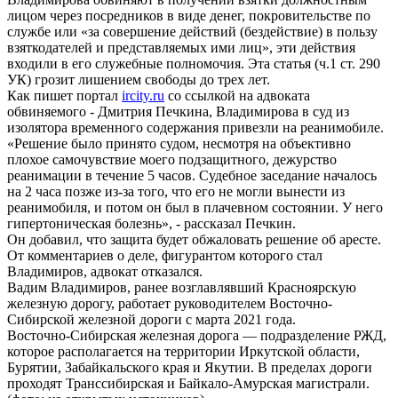
лицом через посредников в виде денег, покровительстве по
службе или «за совершение действий (бездействие) в пользу
взяткодателей и представляемых ими лиц», эти действия
входили в его служебные полномочия. Эта статья (ч.1 ст. 290
УК) грозит лишением свободы до трех лет.
Как пишет портал
ircity.ru
со ссылкой на адвоката
обвиняемого - Дмитрия Печкина, Владимирова в суд из
изолятора временного содержания привезли на реанимобиле.
«Решение было принято судом, несмотря на объективно
плохое самочувствие моего подзащитного, дежурство
реанимации в течение 5 часов. Судебное заседание началось
на 2 часа позже из-за того, что его не могли вынести из
реанимобиля, и потом он был в плачевном состоянии. У него
гипертоническая болезнь», - рассказал Печкин.
Он добавил, что защита будет обжаловать решение об аресте.
От комментариев о деле, фигурантом которого стал
Владимиров, адвокат отказался.
Вадим Владимиров, ранее возглавлявший Красноярскую
железную дорогу, работает руководителем Восточно-
Сибирской железной дороги с марта 2021 года.
Восточно-Сибирская железная дорога — подразделение РЖД,
которое располагается на территории Иркутской области,
Бурятии, Забайкальского края и Якутии. В пределах дороги
проходят Транссибирская и Байкало-Амурская магистрали.