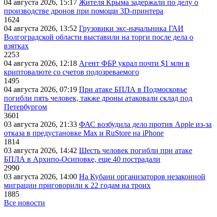
04 августа 2026, 15:17
Жителя Крыма задержали по делу о
производстве дронов при помощи 3D‑принтера
1624
04 августа 2026, 13:52
Грузовики экс-начальника ГАИ
Волгоградской области выставили на торги после дела о
взятках
2253
04 августа 2026, 12:18
Агент ФБР украл почти $1 млн в
криптовалюте со счетов подозреваемого
1495
04 августа 2026, 07:19
При атаке БПЛА в Подмосковье
погибли пять человек, также дроны атаковали склад под
Петербургом
3601
03 августа 2026, 21:33
ФАС возбудила дело против Apple из-за
отказа в предустановке Max и RuStore на iPhone
1814
03 августа 2026, 14:42
Шесть человек погибли при атаке
БПЛА в Архипо-Осиповке, еще 40 пострадали
2990
03 августа 2026, 14:00
На Кубани организаторов незаконной
миграции приговорили к 22 годам на троих
1885
Все новости