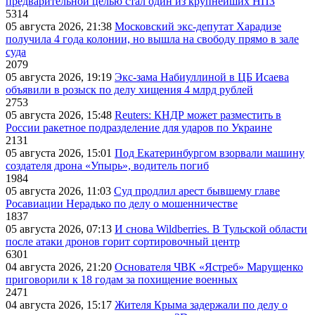
предварительной целью стал один из крупнейших НПЗ
5314
05 августа 2026, 21:38
Московский экс-депутат Харадизе
получила 4 года колонии, но вышла на свободу прямо в зале
суда
2079
05 августа 2026, 19:19
Экс-зама Набиуллиной в ЦБ Исаева
объявили в розыск по делу хищения 4 млрд рублей
2753
05 августа 2026, 15:48
Reuters: КНДР может разместить в
России ракетное подразделение для ударов по Украине
2131
05 августа 2026, 15:01
Под Екатеринбургом взорвали машину
создателя дрона «Упырь», водитель погиб
1984
05 августа 2026, 11:03
Суд продлил арест бывшему главе
Росавиации Нерадько по делу о мошенничестве
1837
05 августа 2026, 07:13
И снова Wildberries. В Тульской области
после атаки дронов горит сортировочный центр
6301
04 августа 2026, 21:20
Основателя ЧВК «Ястреб» Марущенко
приговорили к 18 годам за похищение военных
2471
04 августа 2026, 15:17
Жителя Крыма задержали по делу о