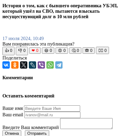
История о том, как с бывшего оперативника УБЭП,
который ушёл на СВО, пытаются взыскать
несуществующий долг в 10 млн рублей
17 июля 2024, 10:49
Вам понравилась эта публикация?
👍
0
👎
0
❤
0
😆
0
😡
0
🤔
0
🙈
0
🧘‍♀️
0
Поделиться
Комментарии
Оставить комментарий
Ваше имя
Ваш email
Введите Ваш комментарий
Отмена
Отправить