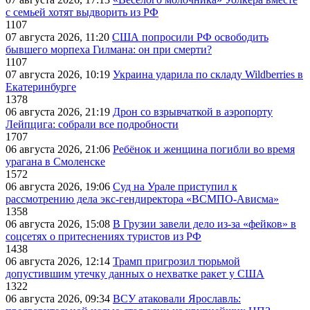
с семьей хотят выдворить из РФ
1107
07 августа 2026, 11:20
США попросили РФ освободить
бывшего морпеха Гилмана: он при смерти?
1107
07 августа 2026, 10:19
Украина ударила по складу Wildberries в
Екатеринбурге
1378
06 августа 2026, 21:19
Дрон со взрывчаткой в аэропорту
Лейпцига: собрали все подробности
1707
06 августа 2026, 21:06
Ребёнок и женщина погибли во время
урагана в Смоленске
1572
06 августа 2026, 19:06
Суд на Урале приступил к
рассмотрению дела экс-гендиректора «ВСМПО-Ависма»
1358
06 августа 2026, 15:08
В Грузии завели дело из-за «фейков» в
соцсетях о притеснениях туристов из РФ
1438
06 августа 2026, 12:14
Трамп пригрозил тюрьмой
допустившим утечку данных о нехватке ракет у США
1322
06 августа 2026, 09:34
ВСУ атаковали Ярославль: