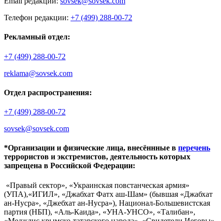
Email редакции:
sovsek@sovsek.com
Телефон редакции:
+7 (499) 288-00-72
Рекламный отдел:
+7 (499) 288-00-72
reklama@sovsek.com
Отдел распространения:
+7 (499) 288-00-72
sovsek@sovsek.com
*Организации и физические лица, внесённные в
перечень
террористов и экстремистов, деятельность которых
запрещена в Российской Федерации:
«Правый сектор», «Украинская повстанческая армия»
(УПА),«ИГИЛ», «Джабхат Фатх аш-Шам» (бывшая «Джабхат
ан-Нусра», «Джебхат ан-Нусра»), Национал-Большевистская
партия (НБП), «Аль-Каида», «УНА-УНСО», «Талибан»,
«Меджлис крымско-татарского народа», «Свидетели Иеговы»,