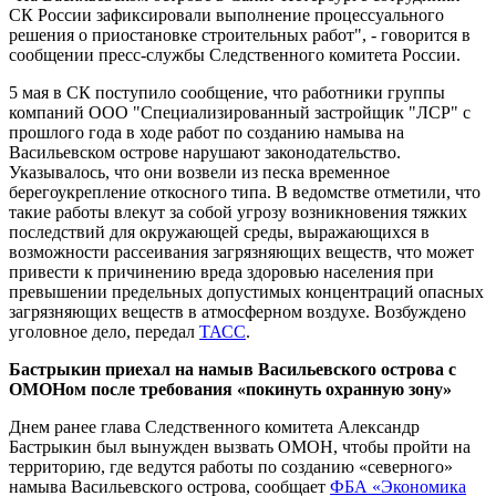
СК России зафиксировали выполнение процессуального
решения о приостановке строительных работ", - говорится в
сообщении пресс-службы Следственного комитета России.
5 мая в СК поступило сообщение, что работники группы
компаний ООО "Специализированный застройщик "ЛСР" с
прошлого года в ходе работ по созданию намыва на
Васильевском острове нарушают законодательство.
Указывалось, что они возвели из песка временное
берегоукрепление откосного типа. В ведомстве отметили, что
такие работы влекут за собой угрозу возникновения тяжких
последствий для окружающей среды, выражающихся в
возможности рассеивания загрязняющих веществ, что может
привести к причинению вреда здоровью населения при
превышении предельных допустимых концентраций опасных
загрязняющих веществ в атмосферном воздухе. Возбуждено
уголовное дело, передал
ТАСС
.
Бастрыкин приехал на намыв Васильевского острова с
ОМОНом после требования «покинуть охранную зону»
Днем ранее глава Следственного комитета Александр
Бастрыкин был вынужден вызвать ОМОН, чтобы пройти на
территорию, где ведутся работы по созданию «северного»
намыва Васильевского острова, сообщает
ФБА «Экономика