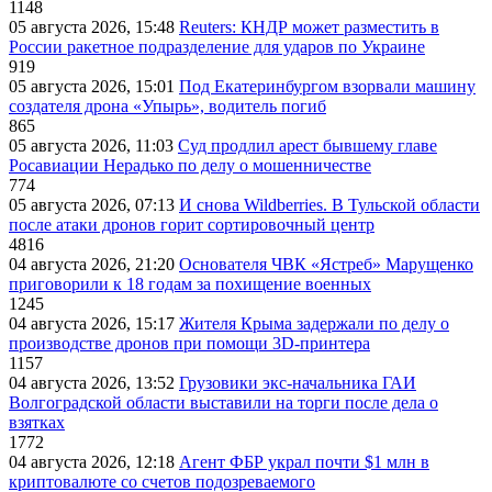
1148
05 августа 2026, 15:48
Reuters: КНДР может разместить в
России ракетное подразделение для ударов по Украине
919
05 августа 2026, 15:01
Под Екатеринбургом взорвали машину
создателя дрона «Упырь», водитель погиб
865
05 августа 2026, 11:03
Суд продлил арест бывшему главе
Росавиации Нерадько по делу о мошенничестве
774
05 августа 2026, 07:13
И снова Wildberries. В Тульской области
после атаки дронов горит сортировочный центр
4816
04 августа 2026, 21:20
Основателя ЧВК «Ястреб» Марущенко
приговорили к 18 годам за похищение военных
1245
04 августа 2026, 15:17
Жителя Крыма задержали по делу о
производстве дронов при помощи 3D‑принтера
1157
04 августа 2026, 13:52
Грузовики экс-начальника ГАИ
Волгоградской области выставили на торги после дела о
взятках
1772
04 августа 2026, 12:18
Агент ФБР украл почти $1 млн в
криптовалюте со счетов подозреваемого