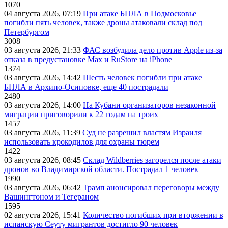
1070
04 августа 2026, 07:19
При атаке БПЛА в Подмосковье
погибли пять человек, также дроны атаковали склад под
Петербургом
3008
03 августа 2026, 21:33
ФАС возбудила дело против Apple из-за
отказа в предустановке Max и RuStore на iPhone
1374
03 августа 2026, 14:42
Шесть человек погибли при атаке
БПЛА в Архипо-Осиповке, еще 40 пострадали
2480
03 августа 2026, 14:00
На Кубани организаторов незаконной
миграции приговорили к 22 годам на троих
1457
03 августа 2026, 11:39
Суд не разрешил властям Израиля
использовать крокодилов для охраны тюрем
1422
03 августа 2026, 08:45
Склад Wildberries загорелся после атаки
дронов во Владимирской области. Пострадал 1 человек
1990
03 августа 2026, 06:42
Трамп анонсировал переговоры между
Вашингтоном и Тегераном
1595
02 августа 2026, 15:41
Количество погибших при вторжении в
испанскую Сеуту мигрантов достигло 90 человек