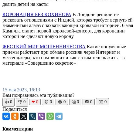
делить детей на касты
КОРОНАЦИЯ БЕЗ КОХИНОРА
В Лондоне решили не
рисковать отношениями с Индией, которая требует вернуть ей
знаменитый алмаз с захватывающей кровавой историей. 6 мая
Камилла станет первой королевой-консорт, для коронации
которой не сделают новую корону
ЖЕСТКИЙ МИР МОШЕННИЧЕСТВА
Какие популярные
приемы работают при обмане россиян через Интернет и
мессенджеры, кто нам звонит и как с этим теперь жить – в
материале «Совершенно секретно»
15 мая 2023, 16:13
Вам понравилась эта публикация?
👍
0
👎
0
❤
0
😆
0
😡
0
🤔
0
🙈
0
🧘‍♀️
0
Поделиться
Комментарии