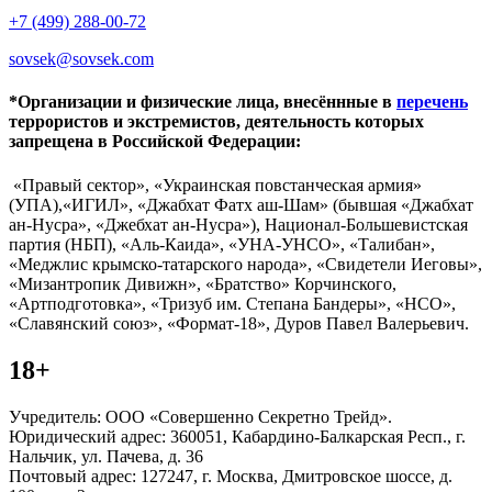
+7 (499) 288-00-72
sovsek@sovsek.com
*Организации и физические лица, внесённные в
перечень
террористов и экстремистов, деятельность которых
запрещена в Российской Федерации:
«Правый сектор», «Украинская повстанческая армия»
(УПА),«ИГИЛ», «Джабхат Фатх аш-Шам» (бывшая «Джабхат
ан-Нусра», «Джебхат ан-Нусра»), Национал-Большевистская
партия (НБП), «Аль-Каида», «УНА-УНСО», «Талибан»,
«Меджлис крымско-татарского народа», «Свидетели Иеговы»,
«Мизантропик Дивижн», «Братство» Корчинского,
«Артподготовка», «Тризуб им. Степана Бандеры», «НСО»,
«Славянский союз», «Формат-18», Дуров Павел Валерьевич.
18+
Учредитель: ООО «Совершенно Секретно Трейд».
Юридический адрес: 360051, Кабардино-Балкарская Респ., г.
Нальчик, ул. Пачева, д. 36
Почтовый адрес: 127247, г. Москва, Дмитровское шоссе, д.