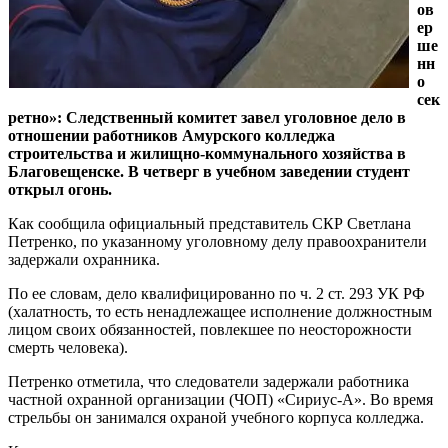
ов
ер
ше
нн
о
сек
ретно»: Следственный комитет завел уголовное дело в
отношении работников Амурского колледжа
строительства и жилищно-коммунального хозяйства в
Благовещенске. В четверг в учебном заведении студент
открыл огонь.
Как сообщила официальный представитель СКР Светлана
Петренко, по указанному уголовному делу правоохранители
задержали охранника.
По ее словам, дело квалифицированно по ч. 2 ст. 293 УК РФ
(халатность, то есть ненадлежащее исполнение должностным
лицом своих обязанностей, повлекшее по неосторожности
смерть человека).
Петренко отметила, что следователи задержали работника
частной охранной организации (ЧОП) «Сириус-А». Во время
стрельбы он занимался охраной учебного корпуса колледжа.