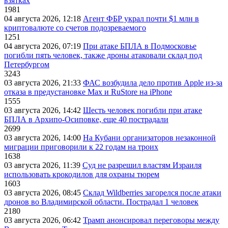
взятках
1981
04 августа 2026, 12:18
Агент ФБР украл почти $1 млн в
криптовалюте со счетов подозреваемого
1251
04 августа 2026, 07:19
При атаке БПЛА в Подмосковье
погибли пять человек, также дроны атаковали склад под
Петербургом
3243
03 августа 2026, 21:33
ФАС возбудила дело против Apple из-за
отказа в предустановке Max и RuStore на iPhone
1555
03 августа 2026, 14:42
Шесть человек погибли при атаке
БПЛА в Архипо-Осиповке, еще 40 пострадали
2699
03 августа 2026, 14:00
На Кубани организаторов незаконной
миграции приговорили к 22 годам на троих
1638
03 августа 2026, 11:39
Суд не разрешил властям Израиля
использовать крокодилов для охраны тюрем
1603
03 августа 2026, 08:45
Склад Wildberries загорелся после атаки
дронов во Владимирской области. Пострадал 1 человек
2180
03 августа 2026, 06:42
Трамп анонсировал переговоры между