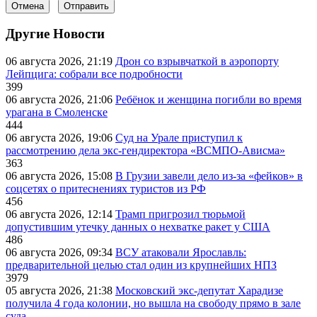
Отмена
Отправить
Другие Новости
06 августа 2026, 21:19
Дрон со взрывчаткой в аэропорту
Лейпцига: собрали все подробности
399
06 августа 2026, 21:06
Ребёнок и женщина погибли во время
урагана в Смоленске
444
06 августа 2026, 19:06
Суд на Урале приступил к
рассмотрению дела экс-гендиректора «ВСМПО-Ависма»
363
06 августа 2026, 15:08
В Грузии завели дело из-за «фейков» в
соцсетях о притеснениях туристов из РФ
456
06 августа 2026, 12:14
Трамп пригрозил тюрьмой
допустившим утечку данных о нехватке ракет у США
486
06 августа 2026, 09:34
ВСУ атаковали Ярославль:
предварительной целью стал один из крупнейших НПЗ
3979
05 августа 2026, 21:38
Московский экс-депутат Харадизе
получила 4 года колонии, но вышла на свободу прямо в зале
суда