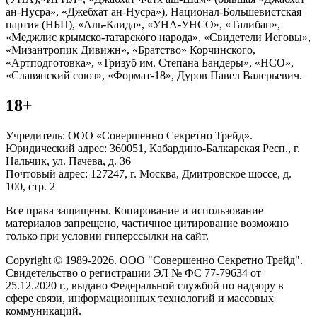
ан-Нусра», «Джебхат ан-Нусра»), Национал-Большевистская
партия (НБП), «Аль-Каида», «УНА-УНСО», «Талибан»,
«Меджлис крымско-татарского народа», «Свидетели Иеговы»,
«Мизантропик Дивижн», «Братство» Корчинского,
«Артподготовка», «Тризуб им. Степана Бандеры», «НСО»,
«Славянский союз», «Формат-18», Дуров Павел Валерьевич.
18+
Учредитель: ООО «Совершенно Секретно Трейд».
Юридический адрес: 360051, Кабардино-Балкарская Респ., г.
Нальчик, ул. Пачева, д. 36
Почтовый адрес: 127247, г. Москва, Дмитровское шоссе, д.
100, стр. 2
Все права защищены. Копирование и использование
материалов запрещено, частичное цитирование возможно
только при условии гиперссылки на сайт.
Copyright © 1989-2026. ООО "Совершенно Секретно Трейд".
Свидетельство о регистрации ЭЛ № ФС 77-79634 от
25.12.2020 г., выдано Федеральной службой по надзору в
сфере связи, информационных технологий и массовых
коммуникаций.