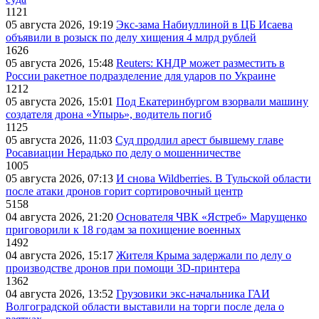
1121
05 августа 2026, 19:19
Экс-зама Набиуллиной в ЦБ Исаева
объявили в розыск по делу хищения 4 млрд рублей
1626
05 августа 2026, 15:48
Reuters: КНДР может разместить в
России ракетное подразделение для ударов по Украине
1212
05 августа 2026, 15:01
Под Екатеринбургом взорвали машину
создателя дрона «Упырь», водитель погиб
1125
05 августа 2026, 11:03
Суд продлил арест бывшему главе
Росавиации Нерадько по делу о мошенничестве
1005
05 августа 2026, 07:13
И снова Wildberries. В Тульской области
после атаки дронов горит сортировочный центр
5158
04 августа 2026, 21:20
Основателя ЧВК «Ястреб» Марущенко
приговорили к 18 годам за похищение военных
1492
04 августа 2026, 15:17
Жителя Крыма задержали по делу о
производстве дронов при помощи 3D‑принтера
1362
04 августа 2026, 13:52
Грузовики экс-начальника ГАИ
Волгоградской области выставили на торги после дела о