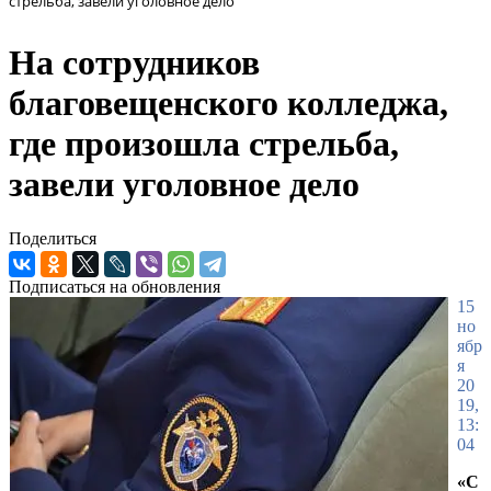
стрельба, завели уголовное дело
На сотрудников
благовещенского колледжа,
где произошла стрельба,
завели уголовное дело
Поделиться
Подписаться на обновления
15
но
ябр
я
20
19,
13:
04
«С