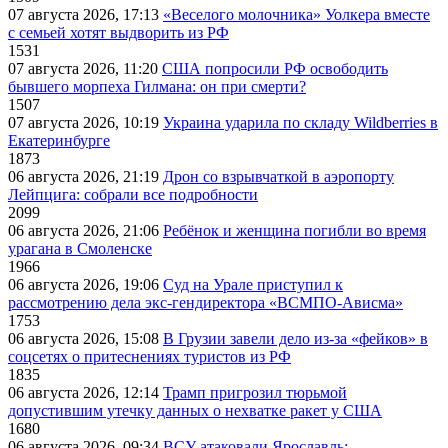
07 августа 2026, 17:13
«Веселого молочника» Уолкера вместе
с семьей хотят выдворить из РФ
1531
07 августа 2026, 11:20
США попросили РФ освободить
бывшего морпеха Гилмана: он при смерти?
1507
07 августа 2026, 10:19
Украина ударила по складу Wildberries в
Екатеринбурге
1873
06 августа 2026, 21:19
Дрон со взрывчаткой в аэропорту
Лейпцига: собрали все подробности
2099
06 августа 2026, 21:06
Ребёнок и женщина погибли во время
урагана в Смоленске
1966
06 августа 2026, 19:06
Суд на Урале приступил к
рассмотрению дела экс-гендиректора «ВСМПО-Ависма»
1753
06 августа 2026, 15:08
В Грузии завели дело из-за «фейков» в
соцсетях о притеснениях туристов из РФ
1835
06 августа 2026, 12:14
Трамп пригрозил тюрьмой
допустившим утечку данных о нехватке ракет у США
1680
06 августа 2026, 09:34
ВСУ атаковали Ярославль: