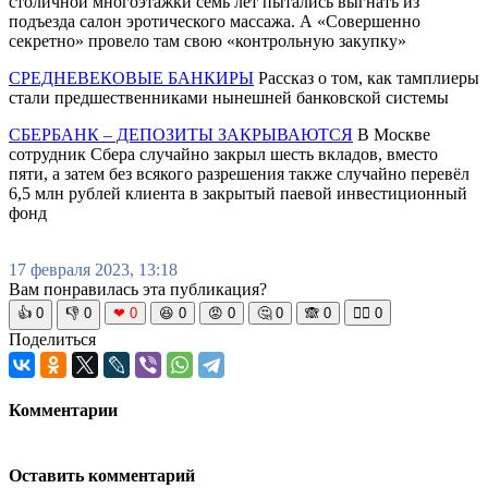
столичной многоэтажки семь лет пытались выгнать из
подъезда салон эротического массажа. А «Совершенно
секретно» провело там свою «контрольную закупку»
СРЕДНЕВЕКОВЫЕ БАНКИРЫ
Рассказ о том, как тамплиеры
стали предшественниками нынешней банковской системы
СБЕРБАНК – ДЕПОЗИТЫ ЗАКРЫВАЮТСЯ
В Москве
сотрудник Сбера случайно закрыл шесть вкладов, вместо
пяти, а затем без всякого разрешения также случайно перевёл
6,5 млн рублей клиента в закрытый паевой инвестиционный
фонд
17 февраля 2023, 13:18
Вам понравилась эта публикация?
👍
0
👎
0
❤
0
😆
0
😡
0
🤔
0
🙈
0
🧘‍♀️
0
Поделиться
Комментарии
Оставить комментарий