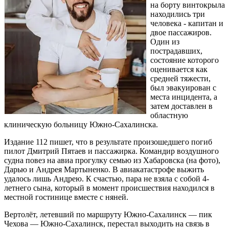
на борту винтокрыла
находились три
человека - капитан и
двое пассажиров.
Один из
пострадавших,
состояние которого
оценивается как
средней тяжести,
был эвакуирован с
места инцидента, а
затем доставлен в
областную
клиническую больницу Южно-Сахалинска.
Издание 112 пишет, что в результате произошедшего погиб
пилот Дмитрий Пятаев и пассажирка. Командир воздушного
судна повез на авиа прогулку семью из Хабаровска (на фото),
Дарью и Андрея Мартыненко. В авиакатастрофе выжить
удалось лишь Андрею. К счастью, пара не взяла с собой 4-
летнего сына, который в момент происшествия находился в
местной гостинице вместе с няней.
Вертолёт, летевший по маршруту Южно-Сахалинск — пик
Чехова — Южно-Сахалинск, перестал выходить на связь в