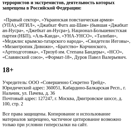
террористов и экстремистов, деятельность которых
запрещена в Российской Федерации:
«Правый сектор», «Украинская повстанческая армия»
(УПА),«ИГИЛ», «Джабхат Фатх аш-Шам» (бывшая «Джабхат
ан-Нусра», «Джебхат ан-Нусра»), Национал-Большевистская
партия (НБП), «Аль-Каида», «УНА-УНСО», «Талибан»,
«Меджлис крымско-татарского народа», «Свидетели Иеговы»,
«Мизантропик Дивижн», «Братство» Корчинского,
«Артподготовка», «Тризуб им. Степана Бандеры», «НСО»,
«Славянский союз», «Формат-18», Дуров Павел Валерьевич.
18+
Учредитель: ООО «Совершенно Секретно Трейд».
Юридический адрес: 360051, Кабардино-Балкарская Респ., г.
Нальчик, ул. Пачева, д. 36
Почтовый адрес: 127247, г. Москва, Дмитровское шоссе, д.
100, стр. 2
Все права защищены. Копирование и использование
материалов запрещено, частичное цитирование возможно
только при условии гиперссылки на сайт.