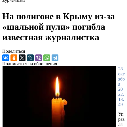
журналистка
На полигоне в Крыму из-за
«шальной пули» погибла
известная журналистка
Поделиться
Подписаться на обновления
28
окт
ябр
я
20
22,
18:
49
Уп
рав
ля