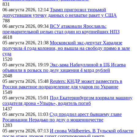
831
06 августа 2026, 12:14
Трамп пригрозил тюрьмой
допустившим утечку данных о нехватке ракет у США
788
06 августа 2026, 09:34
ВСУ атаковали Ярославль:
предварительной целью стал один из крупнейших НПЗ
4618
05 августа 2026, 21:38
Московский экс-депутат Харадизе
получила 4 года колонии, но вышла на свободу прямо в зале
суда
1520
05 августа 2026, 19:19
Экс-зама Набиуллиной в ЦБ Исаева
объявили в розыск по делу хищения 4 млрд рублей
2048
05 августа 2026, 15:48
Reuters: КНДР может разместить в
России ракетное подразделение для ударов по Украине
1549
05 августа 2026, 15:01
Под Екатеринбургом взорвали машину
создателя дрона «Упырь», водитель погиб
1437
05 августа 2026, 11:03
Суд продлил арест бывшему главе
Росавиации Нерадько по делу о мошенничестве
1283
05 августа 2026, 07:13
И снова Wildberries. В Тульской области
после атаки дронов горит сортировочный центр