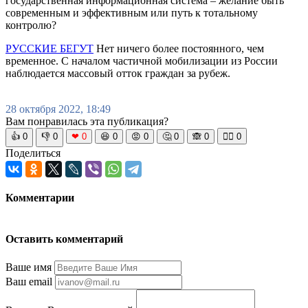
государственная информационная система – желание быть
современным и эффективным или путь к тотальному
контролю?
РУССКИЕ БЕГУТ
Нет ничего более постоянного, чем
временное. С началом частичной мобилизации из России
наблюдается массовый отток граждан за рубеж.
28 октября 2022, 18:49
Вам понравилась эта публикация?
👍
0
👎
0
❤
0
😆
0
😡
0
🤔
0
🙈
0
🧘‍♀️
0
Поделиться
Комментарии
Оставить комментарий
Ваше имя
Ваш email