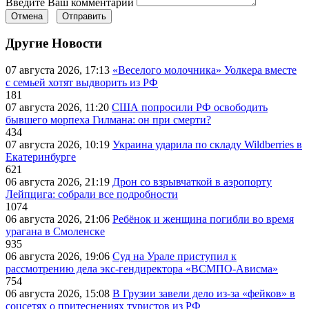
Введите Ваш комментарий
Отмена
Отправить
Другие Новости
07 августа 2026, 17:13
«Веселого молочника» Уолкера вместе
с семьей хотят выдворить из РФ
181
07 августа 2026, 11:20
США попросили РФ освободить
бывшего морпеха Гилмана: он при смерти?
434
07 августа 2026, 10:19
Украина ударила по складу Wildberries в
Екатеринбурге
621
06 августа 2026, 21:19
Дрон со взрывчаткой в аэропорту
Лейпцига: собрали все подробности
1074
06 августа 2026, 21:06
Ребёнок и женщина погибли во время
урагана в Смоленске
935
06 августа 2026, 19:06
Суд на Урале приступил к
рассмотрению дела экс-гендиректора «ВСМПО-Ависма»
754
06 августа 2026, 15:08
В Грузии завели дело из-за «фейков» в
соцсетях о притеснениях туристов из РФ