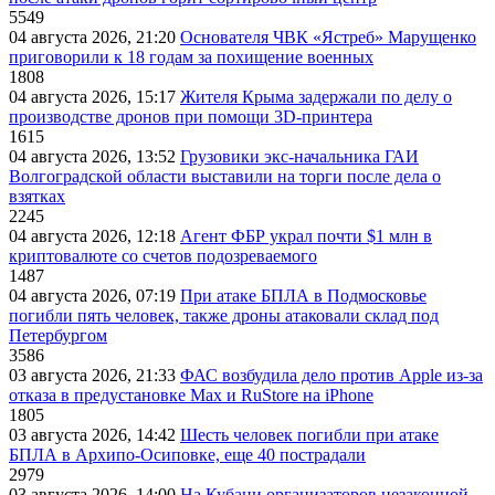
5549
04 августа 2026, 21:20
Основателя ЧВК «Ястреб» Марущенко
приговорили к 18 годам за похищение военных
1808
04 августа 2026, 15:17
Жителя Крыма задержали по делу о
производстве дронов при помощи 3D‑принтера
1615
04 августа 2026, 13:52
Грузовики экс-начальника ГАИ
Волгоградской области выставили на торги после дела о
взятках
2245
04 августа 2026, 12:18
Агент ФБР украл почти $1 млн в
криптовалюте со счетов подозреваемого
1487
04 августа 2026, 07:19
При атаке БПЛА в Подмосковье
погибли пять человек, также дроны атаковали склад под
Петербургом
3586
03 августа 2026, 21:33
ФАС возбудила дело против Apple из-за
отказа в предустановке Max и RuStore на iPhone
1805
03 августа 2026, 14:42
Шесть человек погибли при атаке
БПЛА в Архипо-Осиповке, еще 40 пострадали
2979
03 августа 2026, 14:00
На Кубани организаторов незаконной