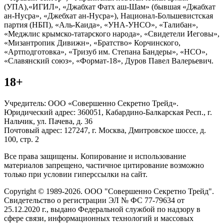
(УПА),«ИГИЛ», «Джабхат Фатх аш-Шам» (бывшая «Джабхат
ан-Нусра», «Джебхат ан-Нусра»), Национал-Большевистская
партия (НБП), «Аль-Каида», «УНА-УНСО», «Талибан»,
«Меджлис крымско-татарского народа», «Свидетели Иеговы»,
«Мизантропик Дивижн», «Братство» Корчинского,
«Артподготовка», «Тризуб им. Степана Бандеры», «НСО»,
«Славянский союз», «Формат-18», Дуров Павел Валерьевич.
18+
Учредитель: ООО «Совершенно Секретно Трейд».
Юридический адрес: 360051, Кабардино-Балкарская Респ., г.
Нальчик, ул. Пачева, д. 36
Почтовый адрес: 127247, г. Москва, Дмитровское шоссе, д.
100, стр. 2
Все права защищены. Копирование и использование
материалов запрещено, частичное цитирование возможно
только при условии гиперссылки на сайт.
Copyright © 1989-2026. ООО "Совершенно Секретно Трейд".
Свидетельство о регистрации ЭЛ № ФС 77-79634 от
25.12.2020 г., выдано Федеральной службой по надзору в
сфере связи, информационных технологий и массовых