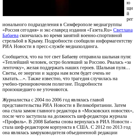
ю
щи
й
рег
ионального подразделения в Симферополе медиагруппы
«Россия сегодня» и экс-главред издания «Газета.Ru»
Светлана
Бабаева
скончалась во время занятий военно-спортивной
стрельбой в Крыму. Подробности сообщили информагентству
РИА Новости в пресс-службе медиахолдинга.
Сообщается, что на тот свет Бабаеву отправила шальная пуля:
«Теплейший человек, остро болевший за Россию. Рвалась «за
ленточку», желая поддержать наших героев. Шальная пуля…
Светы, ее энергии и задора нам всем будет очень не
хватать…». Также известно, что трагедия случилась на
учебно-тренировочном полигоне. Подробности
произошедшего не уточняются.
Журналистка с 2004 по 2006 год являлась главой
представительства РИА Новости в Великобритании. Затем
она стала замом главного редактора в «Московских новостях»,
после чего заступила на должность шеф-редактора журнала
«Профиль». В 2008 Бабаева снова вернулась в РИА Новости -
стала шеф-редактором корпункта в США. С 2012 по 2013 год
она являлась замруководителя объединенной редакции