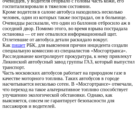
очевидцев, у водителя оторвало с головы часть кожи, его
госпитализировали в тяжелом состоянии.
Кроме водителя в салоне автобуса находились несколько
человек, один из которых также пострадал, он в больнице.
Очевидцы рассказали, что один из баллонов отбросило аж в
соседний двор. Помимо этого, во время взрыва пострадала
остановка — от нее отвалился информационный щит.
Отлетевшие от автобуса детали раскидало вокруг.
Как
пишет
РБК, для выяснения причин инцидента создали
специальную комиссию из специалистов «Мосгортранса».
Расследование контролирует прокуратура, к нему привлекут
Ликинский автобусный завод группы ГАЗ, который выпустил
транспорт.
Часть московских автобусов работает на природном газе в
качестве моторного топлива. Таких автобусов в городе
насчитывается несколько сотен. В «Мосгортрансе» отмечали,
что переход на такое альтернативное топливо способствует
улучшению экологической обстановки. Однако, как
выясняется, совсем не гарантирует безопасности для
пассажиров и водителей.