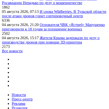
Росавиации Нерадько по делу о мошенничестве
1862
05 августа 2026, 07:13
И снова Wildberries. В Тульской области
после атаки дронов горит сортировочный центр
6336
04 августа 2026, 21:20
Основателя ЧВК «Ястреб» Марущенко
приговорили к 18 годам за похищение военных
2502
04 августа 2026, 15:17
Жителя Крыма задержали по делу о
производстве дронов при помощи 3D‑принтера
2173
Все новости
Новости
Пресс-центр
Реклама
Редакция