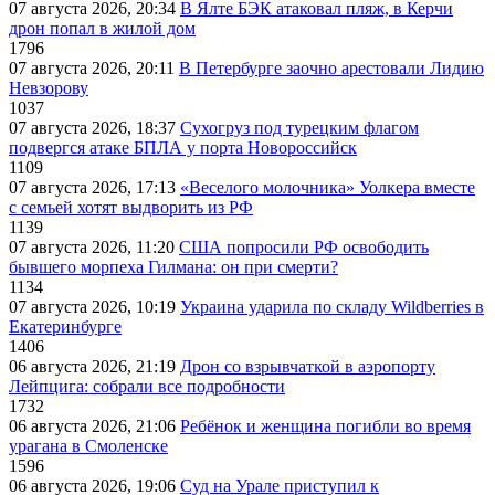
07 августа 2026, 20:34
В Ялте БЭК атаковал пляж, в Керчи
дрон попал в жилой дом
1796
07 августа 2026, 20:11
В Петербурге заочно арестовали Лидию
Невзорову
1037
07 августа 2026, 18:37
Сухогруз под турецким флагом
подвергся атаке БПЛА у порта Новороссийск
1109
07 августа 2026, 17:13
«Веселого молочника» Уолкера вместе
с семьей хотят выдворить из РФ
1139
07 августа 2026, 11:20
США попросили РФ освободить
бывшего морпеха Гилмана: он при смерти?
1134
07 августа 2026, 10:19
Украина ударила по складу Wildberries в
Екатеринбурге
1406
06 августа 2026, 21:19
Дрон со взрывчаткой в аэропорту
Лейпцига: собрали все подробности
1732
06 августа 2026, 21:06
Ребёнок и женщина погибли во время
урагана в Смоленске
1596
06 августа 2026, 19:06
Суд на Урале приступил к