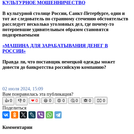
КУЛЬТУРНОЕ МОШЕННИЧЕСТВО
В культурной столице России, Санкт-Петербурге, один и
тот же следователь по странному стечению обстоятельств
расследует несколько уголовных дел, где почему-то
потерпевшие удивительным образом становятся
подозреваемыми
«МАШИНА ДЛЯ ЗАРАБАТЫВАНИЯ ДЕНЕГ В
РОССИИ»
Правда ли, что поставщик немецкой одежды может
довести до банкротства российскую компанию?
02 июля 2024, 15:09
Вам понравилась эта публикация?
👍
0
👎
0
❤
0
😆
0
😡
0
🤔
0
🙈
0
🧘‍♀️
0
Поделиться
Комментарии