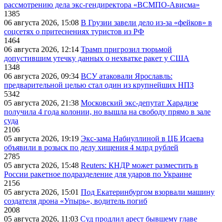
рассмотрению дела экс-гендиректора «ВСМПО-Ависма»
1385
06 августа 2026, 15:08
В Грузии завели дело из-за «фейков» в
соцсетях о притеснениях туристов из РФ
1464
06 августа 2026, 12:14
Трамп пригрозил тюрьмой
допустившим утечку данных о нехватке ракет у США
1348
06 августа 2026, 09:34
ВСУ атаковали Ярославль:
предварительной целью стал один из крупнейших НПЗ
5342
05 августа 2026, 21:38
Московский экс-депутат Харадизе
получила 4 года колонии, но вышла на свободу прямо в зале
суда
2106
05 августа 2026, 19:19
Экс-зама Набиуллиной в ЦБ Исаева
объявили в розыск по делу хищения 4 млрд рублей
2785
05 августа 2026, 15:48
Reuters: КНДР может разместить в
России ракетное подразделение для ударов по Украине
2156
05 августа 2026, 15:01
Под Екатеринбургом взорвали машину
создателя дрона «Упырь», водитель погиб
2008
05 августа 2026, 11:03
Суд продлил арест бывшему главе