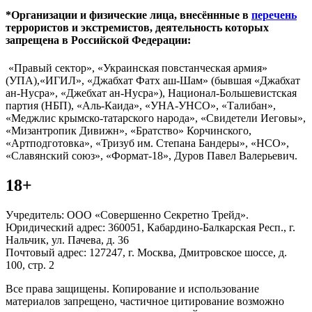
*Организации и физические лица, внесённные в
перечень
террористов и экстремистов, деятельность которых
запрещена в Российской Федерации:
«Правый сектор», «Украинская повстанческая армия»
(УПА),«ИГИЛ», «Джабхат Фатх аш-Шам» (бывшая «Джабхат
ан-Нусра», «Джебхат ан-Нусра»), Национал-Большевистская
партия (НБП), «Аль-Каида», «УНА-УНСО», «Талибан»,
«Меджлис крымско-татарского народа», «Свидетели Иеговы»,
«Мизантропик Дивижн», «Братство» Корчинского,
«Артподготовка», «Тризуб им. Степана Бандеры», «НСО»,
«Славянский союз», «Формат-18», Дуров Павел Валерьевич.
18+
Учредитель: ООО «Совершенно Секретно Трейд».
Юридический адрес: 360051, Кабардино-Балкарская Респ., г.
Нальчик, ул. Пачева, д. 36
Почтовый адрес: 127247, г. Москва, Дмитровское шоссе, д.
100, стр. 2
Все права защищены. Копирование и использование
материалов запрещено, частичное цитирование возможно