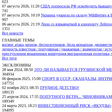
623
07 августа 2026, 11:20
США попросили РФ освободить бывшего 
741
07 августа 2026, 10:19
Украина ударила по складу Wildberries в
997
06 августа 2026, 21:19
Дрон со взрывчаткой в аэропорту Лейпци
1351
Все новости
ГЛАВНЫЕ ТЕМЫ
космос
атака дронов, беспилотников, бпла
монархия, дворянств
личность известная / популярная / уважаемая / знаменитая / ис
преступления
мошенники
коррупция
миграционная политика,
Все теги
ЭКСКЛЮЗИВЫ
28 мая 2024, 08:50
ЭТО ЛИ НАЗЫВАЕТСЯ ГРУЗИНСКОЙ М
304934
06 февраля 2025, 15:00
СПОРТ В СССР: СКАНДАЛЫ, ИНТР
147751
02 ноября 2023, 08:35
ТРУДНОЕ ДЕТСТВО!
189135
25 апреля 2024, 17:35
ПОПУТНОГО ВЕТРА... ЧИНОВНИКАМ
189349
24 марта 2023, 18:23
ИНВЕСТИЦИОННЫЙ РИСК «ЯКУДЗЫ»
194095