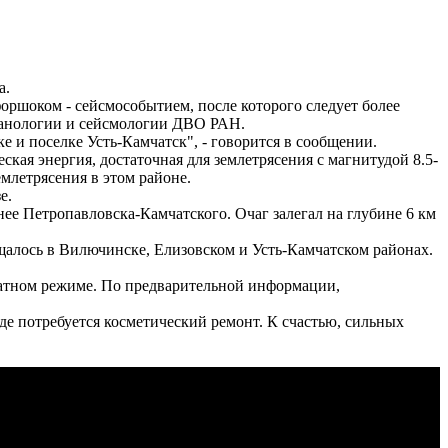
а.
оршоком - сейсмособытием, после которого следует более
лканологии и сейсмологии ДВО РАН.
 и поселке Усть-Камчатск", - говорится в сообщении.
кая энергия, достаточная для землетрясения с магнитудой 8.5-
емлетрясения в этом районе.
е.
нее Петропавловска-Камчатского. Очаг залегал на глубине 6 км
щалось в Вилючинске, Елизовском и Усть-Камчатском районах.
татном режиме. По предварительной информации,
де потребуется косметический ремонт. К счастью, сильных