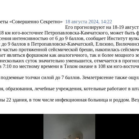
18 августа 2024, 14:22
Его прогнозируют на 18-19 август
18 км юго-восточнее Петропавловска-Камчатского, может быть ф
ясения интенсивностью от 6 до 9 баллов, сообщает Институт ву
до 9 баллов в Петропавловске-Камчатский, Елизово, Вилючинске
я частью протяженной сейсмической бреши, накопилась сейсмичес
жет являться форшоком как аналогичного, так и более мощного з
нескольких суток значительно уменьшится, отмечается в прогноз
в 7:10 по местному времени в Тихом океане в 108 км юго-восточ
подземные толчки силой до 7 баллов. Землетрясение также ощу
я, образования, лечебные учреждения, котельные работают в ш
ы 22 здания, в том числе инфекционная больница и роддом. Вез