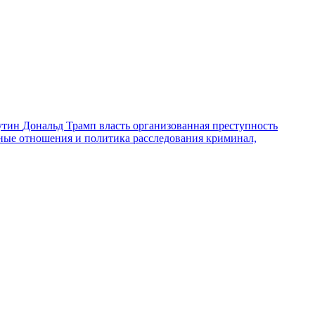
утин
Дональд Трамп
власть
организованная преступность
ные отношения и политика
расследования
криминал,