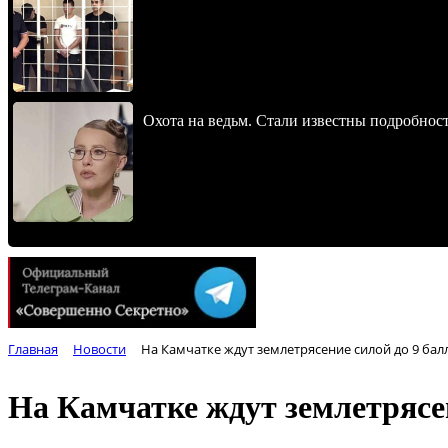
Охота на ведьм. Стали известны подробнос
Главная
Новости
На Камчатке ждут землетрясение силой до 9 бал
На Камчатке ждут землетрясен