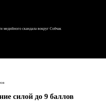
ти медийного скандала вокруг Собчак
лов
ие силой до 9 баллов