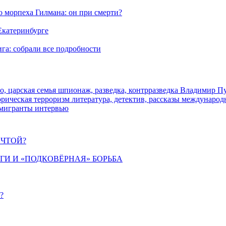
морпеха Гилмана: он при смерти?
 Екатеринбурге
га: собрали все подробности
о, царская семья
шпионаж, разведка, контрразведка
Владимир П
торическая
терроризм
литература, детектив, рассказы
международ
 мигранты
интервью
ЕЧТОЙ?
ИГИ И «ПОДКОВЁРНАЯ» БОРЬБА
?