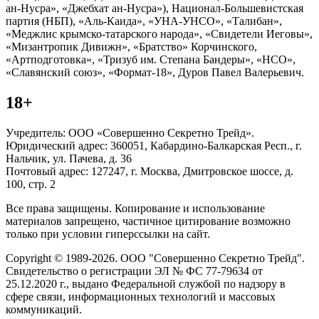
ан-Нусра», «Джебхат ан-Нусра»), Национал-Большевистская
партия (НБП), «Аль-Каида», «УНА-УНСО», «Талибан»,
«Меджлис крымско-татарского народа», «Свидетели Иеговы»,
«Мизантропик Дивижн», «Братство» Корчинского,
«Артподготовка», «Тризуб им. Степана Бандеры», «НСО»,
«Славянский союз», «Формат-18», Дуров Павел Валерьевич.
18+
Учредитель: ООО «Совершенно Секретно Трейд».
Юридический адрес: 360051, Кабардино-Балкарская Респ., г.
Нальчик, ул. Пачева, д. 36
Почтовый адрес: 127247, г. Москва, Дмитровское шоссе, д.
100, стр. 2
Все права защищены. Копирование и использование
материалов запрещено, частичное цитирование возможно
только при условии гиперссылки на сайт.
Copyright © 1989-2026. ООО "Совершенно Секретно Трейд".
Свидетельство о регистрации ЭЛ № ФС 77-79634 от
25.12.2020 г., выдано Федеральной службой по надзору в
сфере связи, информационных технологий и массовых
коммуникаций.