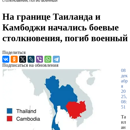
столкновения, погиб военный
На границе Таиланда и
Камбоджи начались боевые
столкновения, погиб военный
Поделиться
Подписаться на обновления
08
дек
абр
я
20
25,
08:
51
Та
ил
ан