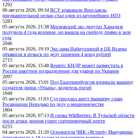
1292
06 августа 2026, 09:34
ВСУ атаковали Ярославль:
предварительной целью стал один из крупнейших НПЗ
5283
05 августа 2026, 21:38
Московский экс-депутат Харадизе
получила 4 года колонии, но вышла на свободу прямо в зале
суда
2046
05 августа 2026, 19:19
Экс-зама Набиуллиной в ЦБ Исаева
объявили в розыск по делу хищения 4 млрд рублей
2715
05 августа 2026, 15:48
Reuters: КНДР может разместить в
России ракетное подразделение для ударов по Украине
2097
05 августа 2026, 15:01
Под Екатеринбургом взорвали машину
создателя дрона «Упырь», водитель погиб
1949
05 августа 2026, 11:03
Суд продлил арест бывшему главе
Росавиации Нерадько по делу о мошенничестве
1804
05 августа 2026, 07:13
И снова Wildberries. В Тульской области
после атаки дронов горит сортировочный центр
6255
04 августа 2026, 21:20
Основателя ЧВК «Ястреб» Марущенко
приговорили к 18 годам за похищение военных