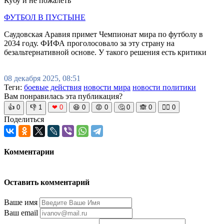
Кубу и не пожалеть
ФУТБОЛ В ПУСТЫНЕ
Саудовская Аравия примет Чемпионат мира по футболу в
2034 году. ФИФА проголосовало за эту страну на
безальтернативной основе. У такого решения есть критики
08 декабря 2025, 08:51
Теги:
боевые действия
новости мира
новости политики
Вам понравилась эта публикация?
👍
0
👎
1
❤
0
😆
0
😡
0
🤔
0
🙈
0
🧘‍♀️
0
Поделиться
Комментарии
Оставить комментарий
Ваше имя
Ваш email