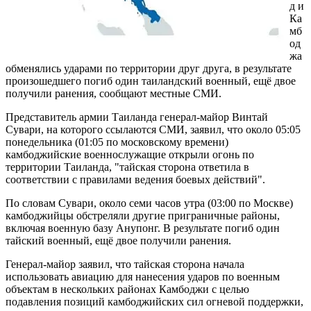
д и
Ка
мб
од
жа
обменялись ударами по территории друг друга, в результате
произошедшего погиб один таиландский военный, ещё двое
получили ранения, сообщают местные СМИ.
Представитель армии Таиланда генерал-майор Винтай
Сувари, на которого ссылаются СМИ, заявил, что около 05:05
понедельника (01:05 по московскому времени)
камбоджийские военнослужащие открыли огонь по
территории Таиланда, "тайская сторона ответила в
соответствии с правилами ведения боевых действий".
По словам Сувари, около семи часов утра (03:00 по Москве)
камбоджийцы обстреляли другие приграничные районы,
включая военную базу Анупонг. В результате погиб один
тайский военный, ещё двое получили ранения.
Генерал-майор заявил, что тайская сторона начала
использовать авиацию для нанесения ударов по военным
объектам в нескольких районах Камбоджи с целью
подавления позиций камбоджийских сил огневой поддержки,