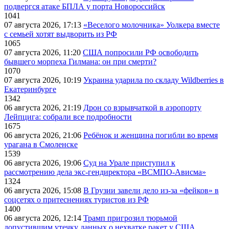
подвергся атаке БПЛА у порта Новороссийск
1041
07 августа 2026, 17:13
«Веселого молочника» Уолкера вместе
с семьей хотят выдворить из РФ
1065
07 августа 2026, 11:20
США попросили РФ освободить
бывшего морпеха Гилмана: он при смерти?
1070
07 августа 2026, 10:19
Украина ударила по складу Wildberries в
Екатеринбурге
1342
06 августа 2026, 21:19
Дрон со взрывчаткой в аэропорту
Лейпцига: собрали все подробности
1675
06 августа 2026, 21:06
Ребёнок и женщина погибли во время
урагана в Смоленске
1539
06 августа 2026, 19:06
Суд на Урале приступил к
рассмотрению дела экс-гендиректора «ВСМПО-Ависма»
1324
06 августа 2026, 15:08
В Грузии завели дело из-за «фейков» в
соцсетях о притеснениях туристов из РФ
1400
06 августа 2026, 12:14
Трамп пригрозил тюрьмой
допустившим утечку данных о нехватке ракет у США