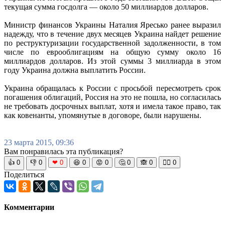
текущая сумма госдолга — около 50 миллиардов долларов.
Министр финансов Украины Наталия Яресько ранее выразил
надежду, что в течение двух месяцев Украина найдет решение
по реструктуризации государственной задолженности, в том
числе по еврооблигациям на общую сумму около 16
миллиардов долларов. Из этой суммы 3 миллиарда в этом
году Украина должна выплатить России.
Украина обращалась к России с просьбой пересмотреть срок
погашения облигаций, Россия на это не пошла, но согласилась
не требовать досрочных выплат, хотя и имела такое право, так
как ковенанты, упомянутые в договоре, были нарушены.
23 марта 2015, 09:36
Вам понравилась эта публикация?
👍
0
👎
0
❤
0
😆
0
😡
0
🤔
0
🙈
0
🧘‍♀️
0
Поделиться
Комментарии