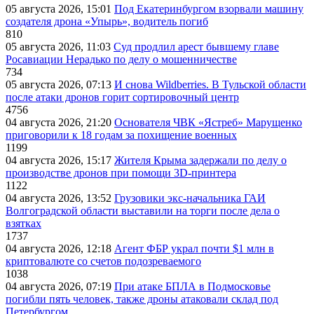
05 августа 2026, 15:01
Под Екатеринбургом взорвали машину
создателя дрона «Упырь», водитель погиб
810
05 августа 2026, 11:03
Суд продлил арест бывшему главе
Росавиации Нерадько по делу о мошенничестве
734
05 августа 2026, 07:13
И снова Wildberries. В Тульской области
после атаки дронов горит сортировочный центр
4756
04 августа 2026, 21:20
Основателя ЧВК «Ястреб» Марущенко
приговорили к 18 годам за похищение военных
1199
04 августа 2026, 15:17
Жителя Крыма задержали по делу о
производстве дронов при помощи 3D‑принтера
1122
04 августа 2026, 13:52
Грузовики экс-начальника ГАИ
Волгоградской области выставили на торги после дела о
взятках
1737
04 августа 2026, 12:18
Агент ФБР украл почти $1 млн в
криптовалюте со счетов подозреваемого
1038
04 августа 2026, 07:19
При атаке БПЛА в Подмосковье
погибли пять человек, также дроны атаковали склад под
Петербургом