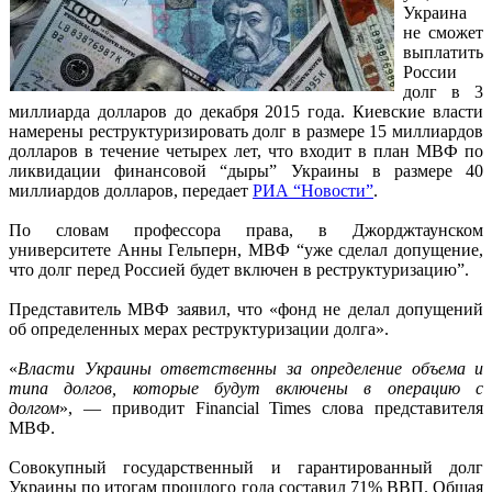
Украина
не сможет
выплатить
России
долг в 3
миллиарда долларов до декабря 2015 года. Киевские власти
намерены реструктуризировать долг в размере 15 миллиардов
долларов в течение четырех лет, что входит в план МВФ по
ликвидации финансовой “дыры” Украины в размере 40
миллиардов долларов, передает
РИА “Новости”
.
По словам профессора права, в Джорджтаунском
университете Анны Гельперн, МВФ “уже сделал допущение,
что долг перед Россией будет включен в реструктуризацию”.
Представитель МВФ заявил, что «фонд не делал допущений
об определенных мерах реструктуризации долга».
«
Власти Украины ответственны за определение объема и
типа долгов, которые будут включены в операцию с
долгом
», — приводит Financial Times слова представителя
МВФ.
Совокупный государственный и гарантированный долг
Украины по итогам прошлого года составил 71% ВВП. Общая