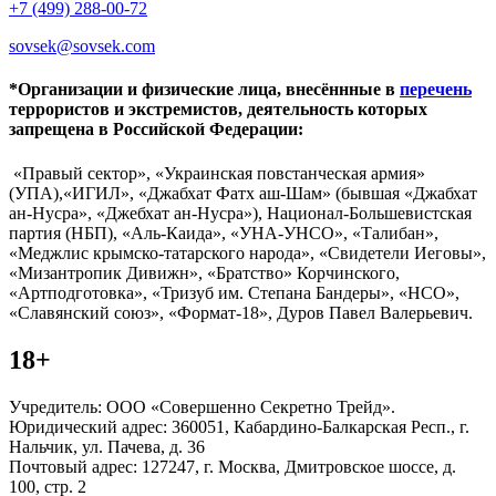
+7 (499) 288-00-72
sovsek@sovsek.com
*Организации и физические лица, внесённные в
перечень
террористов и экстремистов, деятельность которых
запрещена в Российской Федерации:
«Правый сектор», «Украинская повстанческая армия»
(УПА),«ИГИЛ», «Джабхат Фатх аш-Шам» (бывшая «Джабхат
ан-Нусра», «Джебхат ан-Нусра»), Национал-Большевистская
партия (НБП), «Аль-Каида», «УНА-УНСО», «Талибан»,
«Меджлис крымско-татарского народа», «Свидетели Иеговы»,
«Мизантропик Дивижн», «Братство» Корчинского,
«Артподготовка», «Тризуб им. Степана Бандеры», «НСО»,
«Славянский союз», «Формат-18», Дуров Павел Валерьевич.
18+
Учредитель: ООО «Совершенно Секретно Трейд».
Юридический адрес: 360051, Кабардино-Балкарская Респ., г.
Нальчик, ул. Пачева, д. 36
Почтовый адрес: 127247, г. Москва, Дмитровское шоссе, д.
100, стр. 2