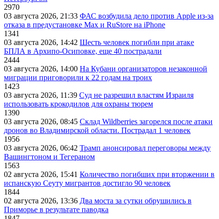
2970
03 августа 2026, 21:33
ФАС возбудила дело против Apple из-за
отказа в предустановке Max и RuStore на iPhone
1341
03 августа 2026, 14:42
Шесть человек погибли при атаке
БПЛА в Архипо-Осиповке, еще 40 пострадали
2444
03 августа 2026, 14:00
На Кубани организаторов незаконной
миграции приговорили к 22 годам на троих
1423
03 августа 2026, 11:39
Суд не разрешил властям Израиля
использовать крокодилов для охраны тюрем
1390
03 августа 2026, 08:45
Склад Wildberries загорелся после атаки
дронов во Владимирской области. Пострадал 1 человек
1956
03 августа 2026, 06:42
Трамп анонсировал переговоры между
Вашингтоном и Тегераном
1563
02 августа 2026, 15:41
Количество погибших при вторжении в
испанскую Сеуту мигрантов достигло 90 человек
1844
02 августа 2026, 13:36
Два моста за сутки обрушились в
Приморье в результате паводка
1847