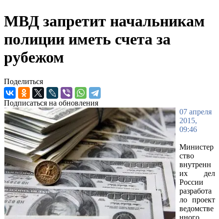
МВД запретит начальникам
полиции иметь счета за
рубежом
Поделиться
Подписаться на обновления
07 апреля
2015,
09:46
Министер
ство
внутренн
их дел
России
разработа
ло проект
ведомстве
нного