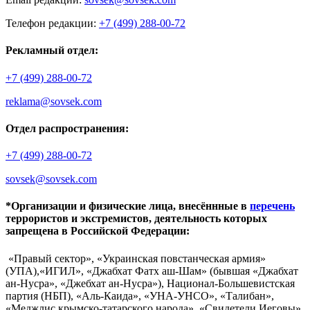
Телефон редакции:
+7 (499) 288-00-72
Рекламный отдел:
+7 (499) 288-00-72
reklama@sovsek.com
Отдел распространения:
+7 (499) 288-00-72
sovsek@sovsek.com
*Организации и физические лица, внесённные в
перечень
террористов и экстремистов, деятельность которых
запрещена в Российской Федерации:
«Правый сектор», «Украинская повстанческая армия»
(УПА),«ИГИЛ», «Джабхат Фатх аш-Шам» (бывшая «Джабхат
ан-Нусра», «Джебхат ан-Нусра»), Национал-Большевистская
партия (НБП), «Аль-Каида», «УНА-УНСО», «Талибан»,
«Меджлис крымско-татарского народа», «Свидетели Иеговы»,