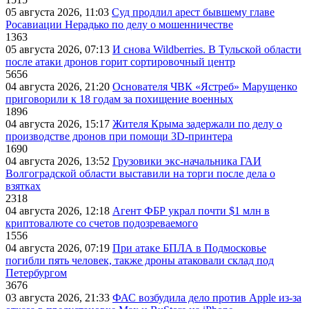
05 августа 2026, 11:03
Суд продлил арест бывшему главе
Росавиации Нерадько по делу о мошенничестве
1363
05 августа 2026, 07:13
И снова Wildberries. В Тульской области
после атаки дронов горит сортировочный центр
5656
04 августа 2026, 21:20
Основателя ЧВК «Ястреб» Марущенко
приговорили к 18 годам за похищение военных
1896
04 августа 2026, 15:17
Жителя Крыма задержали по делу о
производстве дронов при помощи 3D‑принтера
1690
04 августа 2026, 13:52
Грузовики экс-начальника ГАИ
Волгоградской области выставили на торги после дела о
взятках
2318
04 августа 2026, 12:18
Агент ФБР украл почти $1 млн в
криптовалюте со счетов подозреваемого
1556
04 августа 2026, 07:19
При атаке БПЛА в Подмосковье
погибли пять человек, также дроны атаковали склад под
Петербургом
3676
03 августа 2026, 21:33
ФАС возбудила дело против Apple из-за