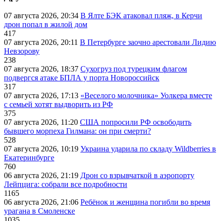
07 августа 2026, 20:34
В Ялте БЭК атаковал пляж, в Керчи
дрон попал в жилой дом
417
07 августа 2026, 20:11
В Петербурге заочно арестовали Лидию
Невзорову
238
07 августа 2026, 18:37
Сухогруз под турецким флагом
подвергся атаке БПЛА у порта Новороссийск
317
07 августа 2026, 17:13
«Веселого молочника» Уолкера вместе
с семьей хотят выдворить из РФ
375
07 августа 2026, 11:20
США попросили РФ освободить
бывшего морпеха Гилмана: он при смерти?
528
07 августа 2026, 10:19
Украина ударила по складу Wildberries в
Екатеринбурге
760
06 августа 2026, 21:19
Дрон со взрывчаткой в аэропорту
Лейпцига: собрали все подробности
1165
06 августа 2026, 21:06
Ребёнок и женщина погибли во время
урагана в Смоленске
1035