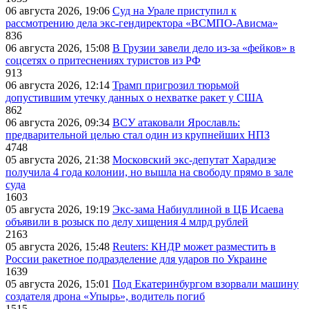
06 августа 2026, 19:06
Суд на Урале приступил к
рассмотрению дела экс-гендиректора «ВСМПО-Ависма»
836
06 августа 2026, 15:08
В Грузии завели дело из-за «фейков» в
соцсетях о притеснениях туристов из РФ
913
06 августа 2026, 12:14
Трамп пригрозил тюрьмой
допустившим утечку данных о нехватке ракет у США
862
06 августа 2026, 09:34
ВСУ атаковали Ярославль:
предварительной целью стал один из крупнейших НПЗ
4748
05 августа 2026, 21:38
Московский экс-депутат Харадизе
получила 4 года колонии, но вышла на свободу прямо в зале
суда
1603
05 августа 2026, 19:19
Экс-зама Набиуллиной в ЦБ Исаева
объявили в розыск по делу хищения 4 млрд рублей
2163
05 августа 2026, 15:48
Reuters: КНДР может разместить в
России ракетное подразделение для ударов по Украине
1639
05 августа 2026, 15:01
Под Екатеринбургом взорвали машину
создателя дрона «Упырь», водитель погиб
1515