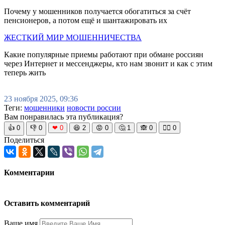
Почему у мошенников получается обогатиться за счёт
пенсионеров, а потом ещё и шантажировать их
ЖЕСТКИЙ МИР МОШЕННИЧЕСТВА
Какие популярные приемы работают при обмане россиян
через Интернет и мессенджеры, кто нам звонит и как с этим
теперь жить
23 ноября 2025, 09:36
Теги:
мошенники
новости россии
Вам понравилась эта публикация?
👍
0
👎
0
❤
0
😆
2
😡
0
🤔
1
🙈
0
🧘‍♀️
0
Поделиться
Комментарии
Оставить комментарий
Ваше имя