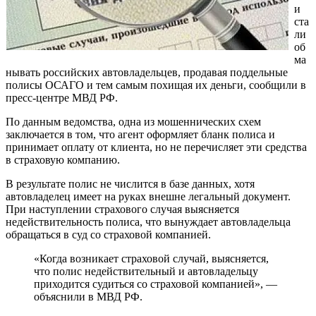
и
ста
ли
об
ма
нывать российских автовладельцев, продавая поддельные
полисы ОСАГО и тем самым похищая их деньги, сообщили в
пресс-центре МВД РФ.
По данным ведомства, одна из мошеннических схем
заключается в том, что агент оформляет бланк полиса и
принимает оплату от клиента, но не перечисляет эти средства
в страховую компанию.
В результате полис не числится в базе данных, хотя
автовладелец имеет на руках внешне легальный документ.
При наступлении страхового случая выясняется
недействительность полиса, что вынуждает автовладельца
обращаться в суд со страховой компанией.
«Когда возникает страховой случай, выясняется,
что полис недействительный и автовладельцу
приходится судиться со страховой компанией», —
объяснили в МВД РФ.