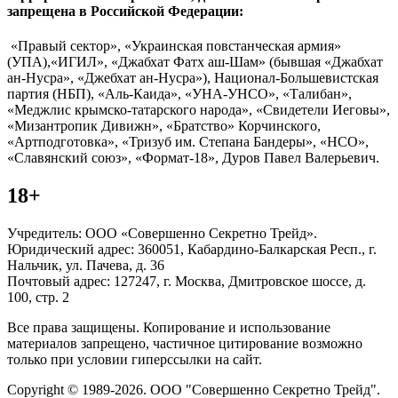
запрещена в Российской Федерации:
«Правый сектор», «Украинская повстанческая армия»
(УПА),«ИГИЛ», «Джабхат Фатх аш-Шам» (бывшая «Джабхат
ан-Нусра», «Джебхат ан-Нусра»), Национал-Большевистская
партия (НБП), «Аль-Каида», «УНА-УНСО», «Талибан»,
«Меджлис крымско-татарского народа», «Свидетели Иеговы»,
«Мизантропик Дивижн», «Братство» Корчинского,
«Артподготовка», «Тризуб им. Степана Бандеры», «НСО»,
«Славянский союз», «Формат-18», Дуров Павел Валерьевич.
18+
Учредитель: ООО «Совершенно Секретно Трейд».
Юридический адрес: 360051, Кабардино-Балкарская Респ., г.
Нальчик, ул. Пачева, д. 36
Почтовый адрес: 127247, г. Москва, Дмитровское шоссе, д.
100, стр. 2
Все права защищены. Копирование и использование
материалов запрещено, частичное цитирование возможно
только при условии гиперссылки на сайт.
Copyright © 1989-2026. ООО "Совершенно Секретно Трейд".