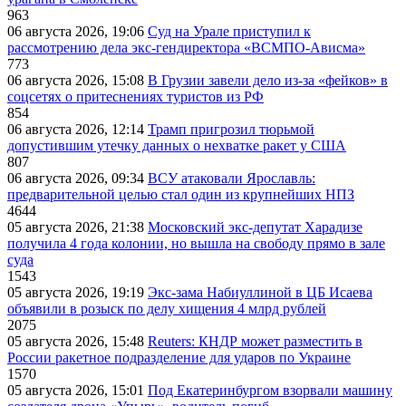
963
06 августа 2026, 19:06
Суд на Урале приступил к
рассмотрению дела экс-гендиректора «ВСМПО-Ависма»
773
06 августа 2026, 15:08
В Грузии завели дело из-за «фейков» в
соцсетях о притеснениях туристов из РФ
854
06 августа 2026, 12:14
Трамп пригрозил тюрьмой
допустившим утечку данных о нехватке ракет у США
807
06 августа 2026, 09:34
ВСУ атаковали Ярославль:
предварительной целью стал один из крупнейших НПЗ
4644
05 августа 2026, 21:38
Московский экс-депутат Харадизе
получила 4 года колонии, но вышла на свободу прямо в зале
суда
1543
05 августа 2026, 19:19
Экс-зама Набиуллиной в ЦБ Исаева
объявили в розыск по делу хищения 4 млрд рублей
2075
05 августа 2026, 15:48
Reuters: КНДР может разместить в
России ракетное подразделение для ударов по Украине
1570
05 августа 2026, 15:01
Под Екатеринбургом взорвали машину