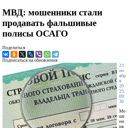
МВД: мошенники стали
продавать фальшивые
полисы ОСАГО
Поделиться
Подписаться на обновления
23
но
ябр
я
20
25,
09:
36
Мо
ше
нн
ик