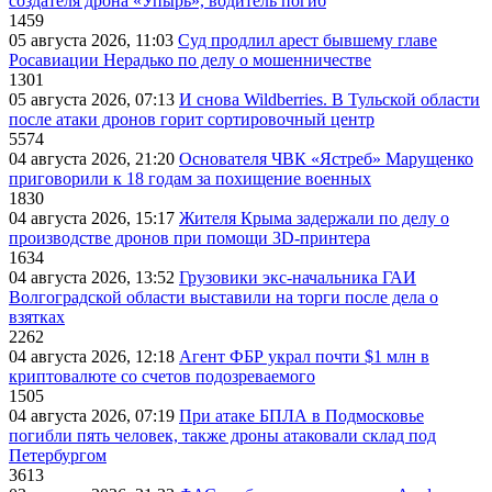
создателя дрона «Упырь», водитель погиб
1459
05 августа 2026, 11:03
Суд продлил арест бывшему главе
Росавиации Нерадько по делу о мошенничестве
1301
05 августа 2026, 07:13
И снова Wildberries. В Тульской области
после атаки дронов горит сортировочный центр
5574
04 августа 2026, 21:20
Основателя ЧВК «Ястреб» Марущенко
приговорили к 18 годам за похищение военных
1830
04 августа 2026, 15:17
Жителя Крыма задержали по делу о
производстве дронов при помощи 3D‑принтера
1634
04 августа 2026, 13:52
Грузовики экс-начальника ГАИ
Волгоградской области выставили на торги после дела о
взятках
2262
04 августа 2026, 12:18
Агент ФБР украл почти $1 млн в
криптовалюте со счетов подозреваемого
1505
04 августа 2026, 07:19
При атаке БПЛА в Подмосковье
погибли пять человек, также дроны атаковали склад под
Петербургом
3613