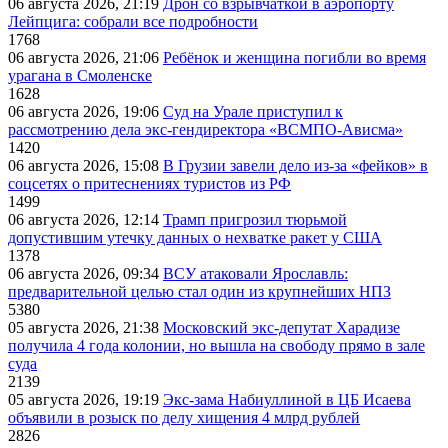
06 августа 2026, 21:19
Дрон со взрывчаткой в аэропорту
Лейпцига: собрали все подробности
1768
06 августа 2026, 21:06
Ребёнок и женщина погибли во время
урагана в Смоленске
1628
06 августа 2026, 19:06
Суд на Урале приступил к
рассмотрению дела экс-гендиректора «ВСМПО-Ависма»
1420
06 августа 2026, 15:08
В Грузии завели дело из-за «фейков» в
соцсетях о притеснениях туристов из РФ
1499
06 августа 2026, 12:14
Трамп пригрозил тюрьмой
допустившим утечку данных о нехватке ракет у США
1378
06 августа 2026, 09:34
ВСУ атаковали Ярославль:
предварительной целью стал один из крупнейших НПЗ
5380
05 августа 2026, 21:38
Московский экс-депутат Харадизе
получила 4 года колонии, но вышла на свободу прямо в зале
суда
2139
05 августа 2026, 19:19
Экс-зама Набиуллиной в ЦБ Исаева
объявили в розыск по делу хищения 4 млрд рублей
2826