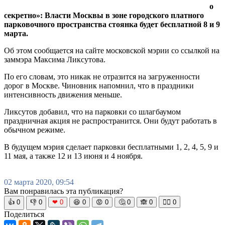
о
секретно»: Власти Москвы в зоне городского платного
парковочного пространства стоянка будет бесплатной 8 и 9
марта.
Об этом сообщается на сайте московской мэрии со ссылкой на
заммэра Максима Ликсутова.
По его словам, это никак не отразится на загруженности
дорог в Москве. Чиновник напомнил, что в праздники
интенсивность движения меньше.
Ликсутов добавил, что на парковки со шлагбаумом
праздничная акция не распространится. Они будут работать в
обычном режиме.
В будущем мэрия сделает парковки бесплатными 1, 2, 4, 5, 9 и
11 мая, а также 12 и 13 июня и 4 ноября.
02 марта 2020, 09:54
Вам понравилась эта публикация?
👍
0
👎
0
❤
0
😆
0
😡
0
🤔
0
🙈
0
🧘‍♀️
0
Поделиться