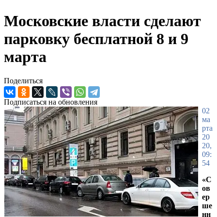
Московские власти сделают
парковку бесплатной 8 и 9
марта
Поделиться
Подписаться на обновления
02
ма
рта
20
20,
09:
54
«С
ов
ер
ше
нн