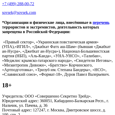
+7 (499) 288-00-72
sovsek@sovsek.com
*Организации и физические лица, внесённные в
перечень
террористов и экстремистов, деятельность которых
запрещена в Российской Федерации:
«Правый сектор», «Украинская повстанческая армия»
(УПА),«ИГИЛ», «Джабхат Фатх аш-Шам» (бывшая «Джабхат
ан-Нусра», «Джебхат ан-Нусра»), Национал-Большевистская
партия (НБП), «Аль-Каида», «УНА-УНСО», «Талибан»,
«Меджлис крымско-татарского народа», «Свидетели Иеговы»,
«Мизантропик Дивижн», «Братство» Корчинского,
«Артподготовка», «Тризуб им. Степана Бандеры», «НСО»,
«Славянский союз», «Формат-18», Дуров Павел Валерьевич.
18+
Учредитель: ООО «Совершенно Секретно Трейд».
Юридический адрес: 360051, Кабардино-Балкарская Респ., г.
Нальчик, ул. Пачева, д. 36
Почтовый адрес: 127247, г. Москва, Дмитровское шоссе, д.
100, стр. 2