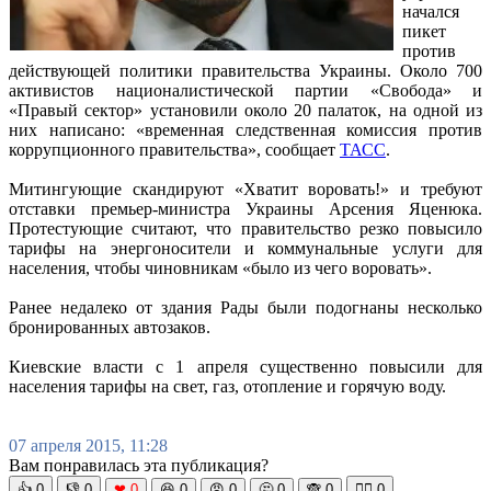
начался
пикет
против
действующей политики правительства Украины. Около 700
активистов националистической партии «Свобода» и
«Правый сектор» установили около 20 палаток, на одной из
них написано: «временная следственная комиссия против
коррупционного правительства», сообщает
ТАСС
.
Митингующие скандируют «Хватит воровать!» и требуют
отставки премьер-министра Украины Арсения Яценюка.
Протестующие считают, что правительство резко повысило
тарифы на энергоносители и коммунальные услуги для
населения, чтобы чиновникам «было из чего воровать».
Ранее недалеко от здания Рады были подогнаны несколько
бронированных автозаков.
Киевские власти с 1 апреля существенно повысили для
населения тарифы на свет, газ, отопление и горячую воду.
07 апреля 2015, 11:28
Вам понравилась эта публикация?
👍
0
👎
0
❤
0
😆
0
😡
0
🤔
0
🙈
0
🧘‍♀️
0