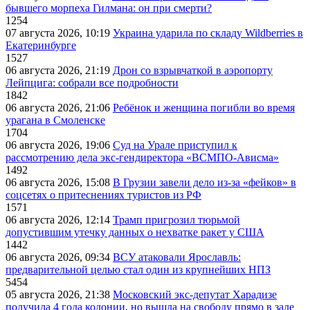
бывшего морпеха Гилмана: он при смерти?
1254
07 августа 2026, 10:19
Украина ударила по складу Wildberries в
Екатеринбурге
1527
06 августа 2026, 21:19
Дрон со взрывчаткой в аэропорту
Лейпцига: собрали все подробности
1842
06 августа 2026, 21:06
Ребёнок и женщина погибли во время
урагана в Смоленске
1704
06 августа 2026, 19:06
Суд на Урале приступил к
рассмотрению дела экс-гендиректора «ВСМПО-Ависма»
1492
06 августа 2026, 15:08
В Грузии завели дело из-за «фейков» в
соцсетях о притеснениях туристов из РФ
1571
06 августа 2026, 12:14
Трамп пригрозил тюрьмой
допустившим утечку данных о нехватке ракет у США
1442
06 августа 2026, 09:34
ВСУ атаковали Ярославль:
предварительной целью стал один из крупнейших НПЗ
5454
05 августа 2026, 21:38
Московский экс-депутат Харадизе
получила 4 года колонии, но вышла на свободу прямо в зале