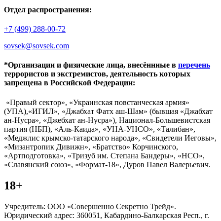
Отдел распространения:
+7 (499) 288-00-72
sovsek@sovsek.com
*Организации и физические лица, внесённные в
перечень
террористов и экстремистов, деятельность которых
запрещена в Российской Федерации:
«Правый сектор», «Украинская повстанческая армия»
(УПА),«ИГИЛ», «Джабхат Фатх аш-Шам» (бывшая «Джабхат
ан-Нусра», «Джебхат ан-Нусра»), Национал-Большевистская
партия (НБП), «Аль-Каида», «УНА-УНСО», «Талибан»,
«Меджлис крымско-татарского народа», «Свидетели Иеговы»,
«Мизантропик Дивижн», «Братство» Корчинского,
«Артподготовка», «Тризуб им. Степана Бандеры», «НСО»,
«Славянский союз», «Формат-18», Дуров Павел Валерьевич.
18+
Учредитель: ООО «Совершенно Секретно Трейд».
Юридический адрес: 360051, Кабардино-Балкарская Респ., г.