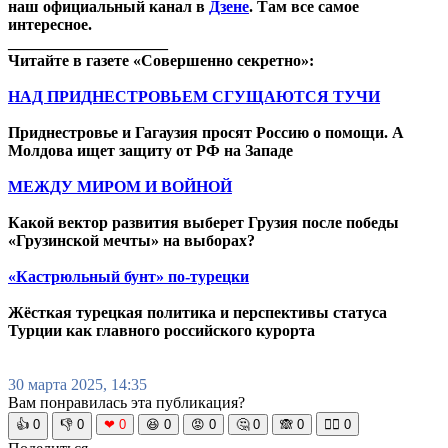
наш официальный канал в
Дзене
. Там все самое
интересное.
____________________
Читайте в газете «Совершенно секретно»:
НАД ПРИДНЕСТРОВЬЕМ СГУЩАЮТСЯ ТУЧИ
Приднестровье и Гагаузия просят Россию о помощи. А
Молдова ищет защиту от РФ на Западе
МЕЖДУ МИРОМ И ВОЙНОЙ
Какой вектор развития выберет Грузия после победы
«Грузинской мечты» на выборах?
«Кастрюльный бунт» по-турецки
Жёсткая турецкая политика и перспективы статуса
Турции как главного российского курорта
30 марта 2025, 14:35
Вам понравилась эта публикация?
👍
0
👎
0
❤
0
😆
0
😡
0
🤔
0
🙈
0
🧘‍♀️
0