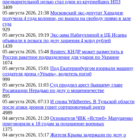
предварительной целью стал один из крупнейших НПЗ
3409
05 августа 2026, 21:38
Московский экс-депутат Харадизе
получила 4 года колонии, но вышла на свободу прямо в зале
суда
929
05 августа 2026, 19:19
Экс-зама Набиуллиной в ЦБ Исаева
объявили в розыск по делу хищения 4 млрд рублей
1439
05 августа 2026, 15:48
Reuters: КНДР может разместить в
России ракетное подразделение для ударов по Украине
1074
05 августа 2026, 15:01
Под Екатеринбургом взорвали машину
создателя дрона «Упырь», водитель погиб
999
05 августа 2026, 11:03
Суд продлил арест бывшему главе
Росавиации Нерадько по делу о мошенничестве
895
05 августа 2026, 07:13
И снова Wildberries. В Тульской области
после атаки дронов горит сортировочный центр
4989
04 августа 2026, 21:20
Основателя ЧВК «Ястреб» Марущенко
приговорили к 18 годам за похищение военных
1375
04 августа 2026, 15:17
Жителя Крыма задержали по делу о