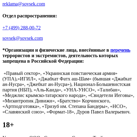
reklama@sovsek.com
Отдел распространения:
+7 (499) 288-00-72
sovsek@sovsek.com
*Организации и физические лица, внесённные в
перечень
террористов и экстремистов, деятельность которых
запрещена в Российской Федерации:
«Правый сектор», «Украинская повстанческая армия»
(УПА),«ИГИЛ», «Джабхат Фатх аш-Шам» (бывшая «Джабхат
ан-Нусра», «Джебхат ан-Нусра»), Национал-Большевистская
партия (НБП), «Аль-Каида», «УНА-УНСО», «Талибан»,
«Меджлис крымско-татарского народа», «Свидетели Иеговы»,
«Мизантропик Дивижн», «Братство» Корчинского,
«Артподготовка», «Тризуб им. Степана Бандеры», «НСО»,
«Славянский союз», «Формат-18», Дуров Павел Валерьевич.
18+