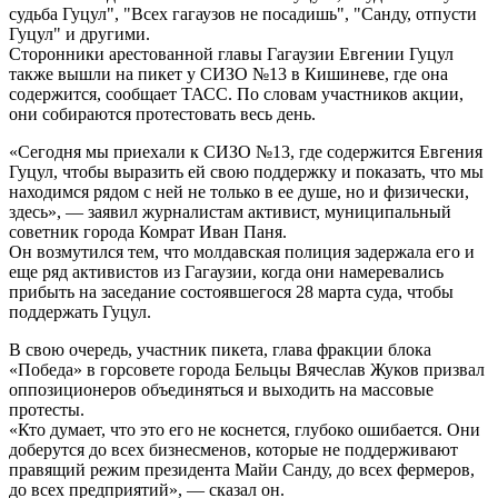
судьба Гуцул", "Всех гагаузов не посадишь", "Санду, отпусти
Гуцул" и другими.
Сторонники арестованной главы Гагаузии Евгении Гуцул
также вышли на пикет у СИЗО №13 в Кишиневе, где она
содержится, сообщает ТАСС. По словам участников акции,
они собираются протестовать весь день.
«Сегодня мы приехали к СИЗО №13, где содержится Евгения
Гуцул, чтобы выразить ей свою поддержку и показать, что мы
находимся рядом с ней не только в ее душе, но и физически,
здесь», — заявил журналистам активист, муниципальный
советник города Комрат Иван Паня.
Он возмутился тем, что молдавская полиция задержала его и
еще ряд активистов из Гагаузии, когда они намеревались
прибыть на заседание состоявшегося 28 марта суда, чтобы
поддержать Гуцул.
В свою очередь, участник пикета, глава фракции блока
«Победа» в горсовете города Бельцы Вячеслав Жуков призвал
оппозиционеров объединяться и выходить на массовые
протесты.
«Кто думает, что это его не коснется, глубоко ошибается. Они
доберутся до всех бизнесменов, которые не поддерживают
правящий режим президента Майи Санду, до всех фермеров,
до всех предприятий», — сказал он.