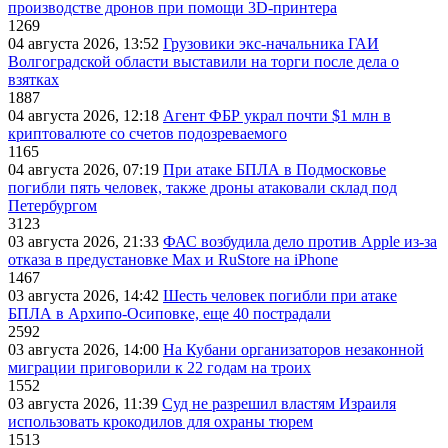
производстве дронов при помощи 3D‑принтера
1269
04 августа 2026, 13:52
Грузовики экс-начальника ГАИ
Волгоградской области выставили на торги после дела о
взятках
1887
04 августа 2026, 12:18
Агент ФБР украл почти $1 млн в
криптовалюте со счетов подозреваемого
1165
04 августа 2026, 07:19
При атаке БПЛА в Подмосковье
погибли пять человек, также дроны атаковали склад под
Петербургом
3123
03 августа 2026, 21:33
ФАС возбудила дело против Apple из-за
отказа в предустановке Max и RuStore на iPhone
1467
03 августа 2026, 14:42
Шесть человек погибли при атаке
БПЛА в Архипо-Осиповке, еще 40 пострадали
2592
03 августа 2026, 14:00
На Кубани организаторов незаконной
миграции приговорили к 22 годам на троих
1552
03 августа 2026, 11:39
Суд не разрешил властям Израиля
использовать крокодилов для охраны тюрем
1513