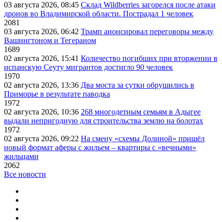
03 августа 2026, 08:45
Склад Wildberries загорелся после атаки
дронов во Владимирской области. Пострадал 1 человек
2081
03 августа 2026, 06:42
Трамп анонсировал переговоры между
Вашингтоном и Тегераном
1689
02 августа 2026, 15:41
Количество погибших при вторжении в
испанскую Сеуту мигрантов достигло 90 человек
1970
02 августа 2026, 13:36
Два моста за сутки обрушились в
Приморье в результате паводка
1972
02 августа 2026, 10:36
268 многодетным семьям в Адыгее
выдали непригодную для строительства землю на болотах
1972
02 августа 2026, 09:22
На смену «схемы Долиной» пришёл
новый формат аферы с жильем – квартиры с «вечными»
жильцами
2062
Все новости