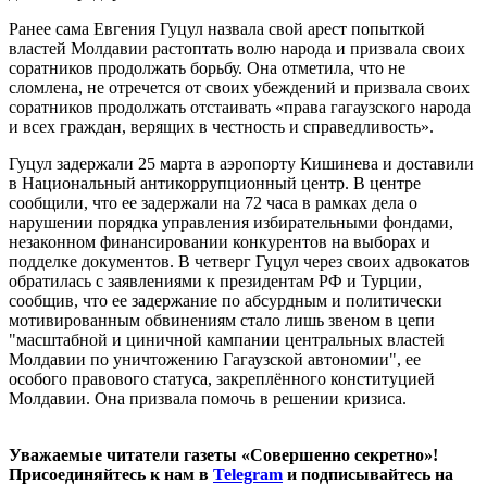
Ранее сама Евгения Гуцул назвала свой арест попыткой
властей Молдавии растоптать волю народа и призвала своих
соратников продолжать борьбу. Она отметила, что не
сломлена, не отречется от своих убеждений и призвала своих
соратников продолжать отстаивать «права гагаузского народа
и всех граждан, верящих в честность и справедливость».
Гуцул задержали 25 марта в аэропорту Кишинева и доставили
в Национальный антикоррупционный центр. В центре
сообщили, что ее задержали на 72 часа в рамках дела о
нарушении порядка управления избирательными фондами,
незаконном финансировании конкурентов на выборах и
подделке документов. В четверг Гуцул через своих адвокатов
обратилась с заявлениями к президентам РФ и Турции,
сообщив, что ее задержание по абсурдным и политически
мотивированным обвинениям стало лишь звеном в цепи
"масштабной и циничной кампании центральных властей
Молдавии по уничтожению Гагаузской автономии", ее
особого правового статуса, закреплённого конституцией
Молдавии. Она призвала помочь в решении кризиса.
Уважаемые читатели газеты «Совершенно секретно»!
Присоединяйтесь к нам в
Telegram
и подписывайтесь на