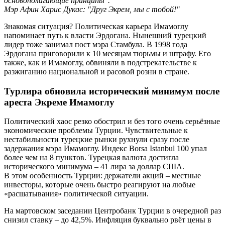
основополагающие принципы".
Мэр Афин Харис Дукас: "Друг Экрем, мы с тобой!
"
Знакомая ситуация? Политическая карьера Имамоглу
напоминает путь к власти Эрдогана. Нынешний турецкий
лидер тоже занимал пост мэра Стамбула. В 1998 года
Эрдогана приговорили к 10 месяцам тюрьмы и штрафу. Его
также, как и Имамоглу, обвиняли в подстрекательстве к
разжиганию национальной и расовой розни в стране.
Турлира обновила исторический минимум после
ареста Экреме Имамоглу
Политический хаос резко обострил и без того очень серьёзные
экономические проблемы Турции. Чувствительные к
нестабильности турецкие рынки рухнули сразу после
задержания мэра Имамоглу. Индекс Borsa Istanbul 100 упал
более чем на 8 пунктов. Турецкая валюта достигла
исторического минимума – 41 лира за доллар США.
В этом особенность Турции: держатели акций – местные
инвесторы, которые очень быстро реагируют на любые
«расшатывания» политической ситуации.
На мартовском заседании Центробанк Турции в очередной раз
снизил ставку – до 42,5%. Инфляция буквально рвёт цены в