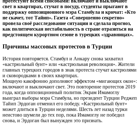
протестуют всеми способами: включают и выключают
свет в квартирах, стучат в посуду, студенты прыгают в
поддержку оппозиционного мэра Стамбула и кричат: «Кто
не скачет, тот Тайип». Газета «Совершенно секретно»
провела своё расследование ситуации и сделала прогноз,
как политическая нестабильность в стране отразиться на
предстоящем курортном сезоне в турецких «здравницах».
Причины массовых протестов в Турции
История повторяется. Стамбул и Анкару снова захватил
«кастрюльный бунт» или «кастрюльная революция». Жители
главных турецких городов в знак протеста стучат кастрюлями
и сковородками в своих квартирах.
Мощную какофонию дополняют эффектом «мигающих окон»:
включают и выключают свет. Это повторение протестов 2019
года, когда оппозиционный политик Экрам Имамоглу
выиграл выборы мэра Стамбула, но президент Турции Реджеп
Тайип Эрдоган отменил его победу. «Кастрюльный бунт»
может длиться в Турции неделями. Шесть лет назад турки
неистово шумели до тех пор, пока Имамоглу не победил
снова, и Эрдоган был вынужден это признать.