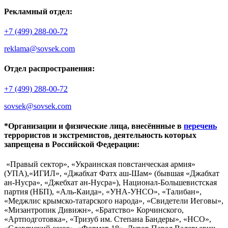
Рекламный отдел:
+7 (499) 288-00-72
reklama@sovsek.com
Отдел распространения:
+7 (499) 288-00-72
sovsek@sovsek.com
*Организации и физические лица, внесённные в
перечень
террористов и экстремистов, деятельность которых
запрещена в Российской Федерации:
«Правый сектор», «Украинская повстанческая армия»
(УПА),«ИГИЛ», «Джабхат Фатх аш-Шам» (бывшая «Джабхат
ан-Нусра», «Джебхат ан-Нусра»), Национал-Большевистская
партия (НБП), «Аль-Каида», «УНА-УНСО», «Талибан»,
«Меджлис крымско-татарского народа», «Свидетели Иеговы»,
«Мизантропик Дивижн», «Братство» Корчинского,
«Артподготовка», «Тризуб им. Степана Бандеры», «НСО»,