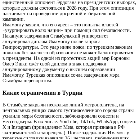
единственный оппонент Эрдогана на президентских выборах,
которые должны состояться в 2028 году. При этом оппозиция
настаивает на проведении досрочной избирательной
кампании.
Имамоглу заявил, что его арест – это попытка властей
«узурпировать волю нации» при помощи сил безопасности.
Накануне задержания Стамбульский университет
аннулировал диплом Имамоглу после запроса
Генпрокуратуры. Это удар ниже пояса: по турецким законам
политик без высшего образования не может баллотироваться
в президенты. На одной из протестных акций мэр Борновы
Омер Эшки сжёг свой диплом в знак поддержки
аннулированному документу о высшем образовании
Имамоглу. Турецкая оппозиция сочла задержание мэра
Стамбула переворотом.
Какие ограничения в Турции
В Стамбуле закрыли несколько линий метрополитена, на
центральных улицах самого густонаселенного города страны
усилили меры безопасности, заблокировали соцсети и
мессенджеры. В их числе: YouTube, TikTok, WhatsApp, соцсеть
X и Instagram (принадлежит Meta, которая признана в РФ
экстремистской и запрещена). После задержания Имамоглу
турецкие силовики выявили 261 человека, публиковавших