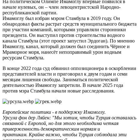
На политическом Олимпе Имамоглу впервые появился в
начале нулевых, он – член левоцентристской Народно-
республиканской партии.
Имамоглу был избран мэром Стамбула в 2019 году. Он
обнародовал факты растрат средств муниципального бюджета
при участии компаний, которыми управляли сторонники
президента. Он выступил против строительства водного
канала Стамбула (этот проект запустил Эрдоган). По мнению
Имамоглу, канал, который должен был соединить Чёрное и
Мраморное моря, нанесёт непоправимый урон водным
ресурсам Стамбула.
В конце 2022 года суд обвинил оппозиционера в оскорблении
представителей власти и приговорил к двум годам и семи
месяцам лишения свободы. Заниматься политической
деятельностью Имамоглу запретили. В начале 2025 года
против мэра Стамбула начали новые расследования.
Европейские политики - в поддержку Имамоглу.
Урсула фон дер Ляйен: "Мы хотим, чтобы Турция оставалась
связанной с Европой, но для этого необходима четкая
приверженность демократическим нормам и
практикам.
Крайне важно, чтобы Турция соблюдала эти