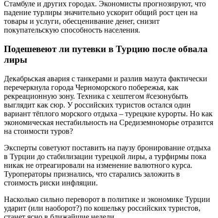
Стамбуле и других городах. Экономисты прогнозируют, что
падение турлиры значительно ускорит общий рост цен на
товары и услуги, обесценивание денег, снизит
покупательскую способность населения.
Подешевеют ли путевки в Турцию после обвала
лиры
Декабрьская авария с танкерами и разлив мазута фактически
перечеркнула города Черноморского побережья, как
рекреационную зону. Техника с хештегом #сезонубыть
выглядит как сюр. У российских туристов остался один
вариант тёплого морского отдыха – турецкие курорты. Но как
экономическая нестабильность на Средиземноморье отразится
на стоимости туров?
Эксперты советуют поставить на паузу бронирование отдыха
в Турции до стабилизации турецкой лиры, а турфирмы пока
никак не отреагировали на изменение валютного курса.
Туроператоры признались, что старались заложить в
стоимость риски инфляции.
Насколько сильно переворот в политике и экономике Турции
ударит (или наоборот?) по кошельку российских туристов,
станет ясно в ближайшие недели.