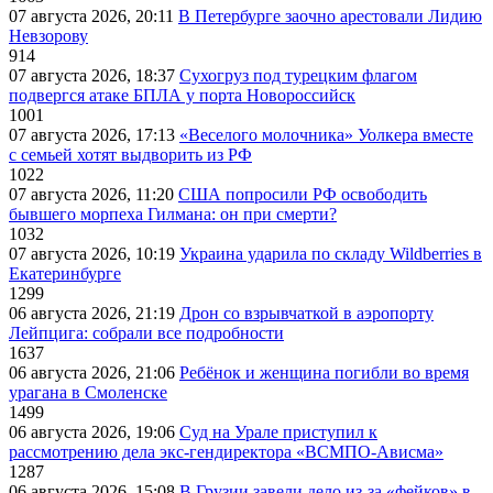
07 августа 2026, 20:11
В Петербурге заочно арестовали Лидию
Невзорову
914
07 августа 2026, 18:37
Сухогруз под турецким флагом
подвергся атаке БПЛА у порта Новороссийск
1001
07 августа 2026, 17:13
«Веселого молочника» Уолкера вместе
с семьей хотят выдворить из РФ
1022
07 августа 2026, 11:20
США попросили РФ освободить
бывшего морпеха Гилмана: он при смерти?
1032
07 августа 2026, 10:19
Украина ударила по складу Wildberries в
Екатеринбурге
1299
06 августа 2026, 21:19
Дрон со взрывчаткой в аэропорту
Лейпцига: собрали все подробности
1637
06 августа 2026, 21:06
Ребёнок и женщина погибли во время
урагана в Смоленске
1499
06 августа 2026, 19:06
Суд на Урале приступил к
рассмотрению дела экс-гендиректора «ВСМПО-Ависма»
1287
06 августа 2026, 15:08
В Грузии завели дело из-за «фейков» в