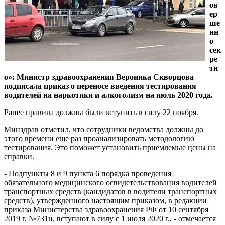
ов
ер
ше
нн
о
сек
ре
тн
о»: Министр здравоохранения Вероника Скворцова
подписала приказ о переносе введения тестирования
водителей на наркотики и алкоголизм на июль 2020 года.
Ранее правила должны были вступить в силу 22 ноября.
Минздрав отметил, что сотрудники ведомства должны до
этого времени еще раз проанализировать методологию
тестирования. Это поможет установить приемлемые цены на
справки.
- Подпункты 8 и 9 пункта 6 порядка проведения
обязательного медицинского освидетельствования водителей
транспортных средств (кандидатов в водители транспортных
средств), утвержденного настоящим приказом, в редакции
приказа Министерства здравоохранения РФ от 10 сентября
2019 г. №731н, вступают в силу с 1 июля 2020 г., - отмечается