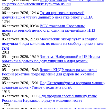
соцсетях о притеснениях туристов из РФ
1366
06 августа 2026, 12:14
Трамп пригрозил тюрьмой
допустившим утечку данных о нехватке ракет у США
1254
06 августа 2026, 09:34
ВСУ атаковали Ярославль:
предварительной целью стал один из крупнейших НПЗ
5245
05 августа 2026, 21:38
Московский экс-депутат Харадизе
получила 4 года колонии, но вышла на свободу прямо в зале
суда
2011
05 августа 2026, 19:19
Экс-зама Набиуллиной в ЦБ Исаева
объявили в розыск по делу хищения 4 млрд рублей
2672
05 августа 2026, 15:48
Reuters: КНДР может разместить в
России ракетное подразделение для ударов по Украине
2062
05 августа 2026, 15:01
Под Екатеринбургом взорвали машину
создателя дрона «Упырь», водитель погиб
1913
05 августа 2026, 11:03
Суд продлил арест бывшему главе
Росавиации Нерадько по делу о мошенничестве
1770