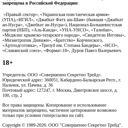
запрещена в Российской Федерации:
«Правый сектор», «Украинская повстанческая армия»
(УПА),«ИГИЛ», «Джабхат Фатх аш-Шам» (бывшая «Джабхат
ан-Нусра», «Джебхат ан-Нусра»), Национал-Большевистская
партия (НБП), «Аль-Каида», «УНА-УНСО», «Талибан»,
«Меджлис крымско-татарского народа», «Свидетели Иеговы»,
«Мизантропик Дивижн», «Братство» Корчинского,
«Артподготовка», «Тризуб им. Степана Бандеры», «НСО»,
«Славянский союз», «Формат-18», Дуров Павел Валерьевич.
18+
Учредитель: ООО «Совершенно Секретно Трейд».
Юридический адрес: 360051, Кабардино-Балкарская Респ., г.
Нальчик, ул. Пачева, д. 36
Почтовый адрес: 127247, г. Москва, Дмитровское шоссе, д.
100, стр. 2
Все права защищены. Копирование и использование
материалов запрещено, частичное цитирование возможно
только при условии гиперссылки на сайт.
Copyright © 1989-2026. ООО "Совершенно Секретно Трейд".