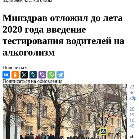
водителей на алкоголизм
Минздрав отложил до лета
2020 года введение
тестирования водителей на
алкоголизм
Поделиться
Подписаться на обновления
22
но
ябр
я
20
19,
10:
49
«С