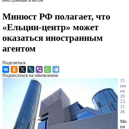
иностранным агентом
Минюст РФ полагает, что
«Ельцин-центр» может
оказаться иностранным
агентом
Поделиться
Подписаться на обновления
15
ию
ня
20
23,
11:
26
Ми
ни