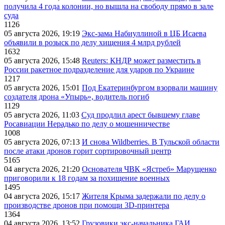
получила 4 года колонии, но вышла на свободу прямо в зале
суда
1126
05 августа 2026, 19:19
Экс-зама Набиуллиной в ЦБ Исаева
объявили в розыск по делу хищения 4 млрд рублей
1632
05 августа 2026, 15:48
Reuters: КНДР может разместить в
России ракетное подразделение для ударов по Украине
1217
05 августа 2026, 15:01
Под Екатеринбургом взорвали машину
создателя дрона «Упырь», водитель погиб
1129
05 августа 2026, 11:03
Суд продлил арест бывшему главе
Росавиации Нерадько по делу о мошенничестве
1008
05 августа 2026, 07:13
И снова Wildberries. В Тульской области
после атаки дронов горит сортировочный центр
5165
04 августа 2026, 21:20
Основателя ЧВК «Ястреб» Марущенко
приговорили к 18 годам за похищение военных
1495
04 августа 2026, 15:17
Жителя Крыма задержали по делу о
производстве дронов при помощи 3D‑принтера
1364
04 августа 2026, 13:52
Грузовики экс-начальника ГАИ