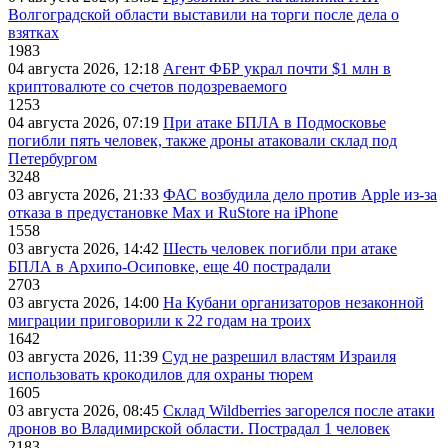
Волгоградской области выставили на торги после дела о
взятках
1983
04 августа 2026, 12:18
Агент ФБР украл почти $1 млн в
криптовалюте со счетов подозреваемого
1253
04 августа 2026, 07:19
При атаке БПЛА в Подмосковье
погибли пять человек, также дроны атаковали склад под
Петербургом
3248
03 августа 2026, 21:33
ФАС возбудила дело против Apple из-за
отказа в предустановке Max и RuStore на iPhone
1558
03 августа 2026, 14:42
Шесть человек погибли при атаке
БПЛА в Архипо-Осиповке, еще 40 пострадали
2703
03 августа 2026, 14:00
На Кубани организаторов незаконной
миграции приговорили к 22 годам на троих
1642
03 августа 2026, 11:39
Суд не разрешил властям Израиля
использовать крокодилов для охраны тюрем
1605
03 августа 2026, 08:45
Склад Wildberries загорелся после атаки
дронов во Владимирской области. Пострадал 1 человек
2183