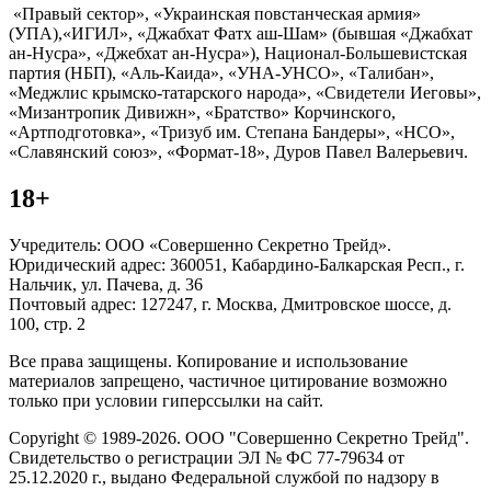
«Правый сектор», «Украинская повстанческая армия»
(УПА),«ИГИЛ», «Джабхат Фатх аш-Шам» (бывшая «Джабхат
ан-Нусра», «Джебхат ан-Нусра»), Национал-Большевистская
партия (НБП), «Аль-Каида», «УНА-УНСО», «Талибан»,
«Меджлис крымско-татарского народа», «Свидетели Иеговы»,
«Мизантропик Дивижн», «Братство» Корчинского,
«Артподготовка», «Тризуб им. Степана Бандеры», «НСО»,
«Славянский союз», «Формат-18», Дуров Павел Валерьевич.
18+
Учредитель: ООО «Совершенно Секретно Трейд».
Юридический адрес: 360051, Кабардино-Балкарская Респ., г.
Нальчик, ул. Пачева, д. 36
Почтовый адрес: 127247, г. Москва, Дмитровское шоссе, д.
100, стр. 2
Все права защищены. Копирование и использование
материалов запрещено, частичное цитирование возможно
только при условии гиперссылки на сайт.
Copyright © 1989-2026. ООО "Совершенно Секретно Трейд".
Свидетельство о регистрации ЭЛ № ФС 77-79634 от
25.12.2020 г., выдано Федеральной службой по надзору в