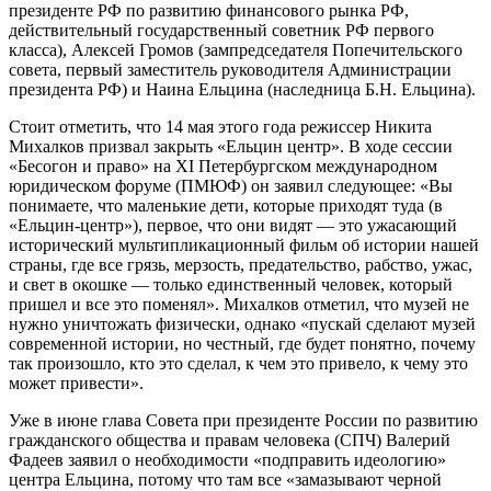
президенте РФ по развитию финансового рынка РФ,
действительный государственный советник РФ первого
класса), Алексей Громов (зампредседателя Попечительского
совета, первый заместитель руководителя Администрации
президента РФ) и Наина Ельцина (наследница Б.Н. Ельцина).
Стоит отметить, что 14 мая этого года режиссер Никита
Михалков призвал закрыть «Ельцин центр». В ходе сессии
«Бесогон и право» на XI Петербургском международном
юридическом форуме (ПМЮФ) он заявил следующее: «Вы
понимаете, что маленькие дети, которые приходят туда (в
«Ельцин-центр»), первое, что они видят — это ужасающий
исторический мультипликационный фильм об истории нашей
страны, где все грязь, мерзость, предательство, рабство, ужас,
и свет в окошке — только единственный человек, который
пришел и все это поменял». Михалков отметил, что музей не
нужно уничтожать физически, однако «пускай сделают музей
современной истории, но честный, где будет понятно, почему
так произошло, кто это сделал, к чем это привело, к чему это
может привести».
Уже в июне глава Совета при президенте России по развитию
гражданского общества и правам человека (СПЧ) Валерий
Фадеев заявил о необходимости «подправить идеологию»
центра Ельцина, потому что там все «замазывают черной