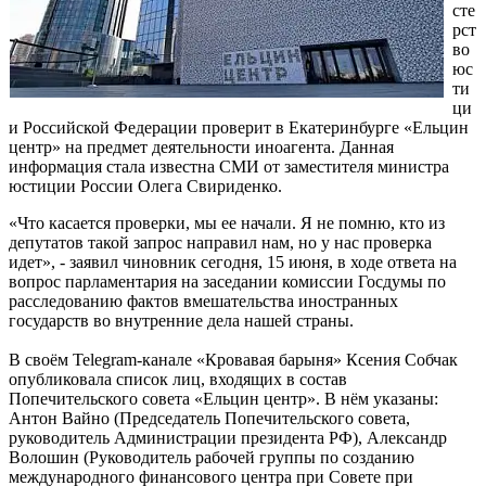
сте
рст
во
юс
ти
ци
и Российской Федерации проверит в Екатеринбурге «Ельцин
центр» на предмет деятельности иноагента. Данная
информация стала известна СМИ от заместителя министра
юстиции России Олега Свириденко.
«Что касается проверки, мы ее начали. Я не помню, кто из
депутатов такой запрос направил нам, но у нас проверка
идет», - заявил чиновник сегодня, 15 июня, в ходе ответа на
вопрос парламентария на заседании комиссии Госдумы по
расследованию фактов вмешательства иностранных
государств во внутренние дела нашей страны.
В своём Telegram-канале «Кровавая барыня» Ксения Собчак
опубликовала список лиц, входящих в состав
Попечительского совета «Ельцин центр». В нём указаны:
Антон Вайно (Председатель Попечительского совета,
руководитель Администрации президента РФ), Александр
Волошин (Руководитель рабочей группы по созданию
международного финансового центра при Совете при