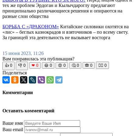
тех же проблем Эрдоган и Кылычдароглу предлагают
принципиально различающиеся решения и опираются на
разные слои общества
БОРЬБА С «ДРАКОНОМ»
Китайские силовики охотятся на
«лис» – беглых казнокрадов и взяточников – по всему свету.
За границей эта деятельность не вызывает восторга
15 июня 2023, 11:26
Вам понравилась эта публикация?
👍
0
👎
0
❤
0
😆
0
😡
0
🤔
0
🙈
0
🧘‍♀️
0
Поделиться
Комментарии
Оставить комментарий
Ваше имя
Ваш email