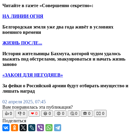
Читайте в газете «Совершенно секретно»:
НА ЛИНИИ ОГНЯ
Белгородская земля уже два года живёт в условиях
военного времени
ЖИЗНЬ ПОСЛЕ...
История жительницы Бахмута, которой чудом удалось
выжить под обстрелами, эвакуироваться и начать жизнь
заново
«ЗАКОН ДЛЯ НЕГОДЯЕВ»
За фейки о Российской армии будут отбирать имущество и
лишать наград
02 апреля 2025, 07:45
Вам понравилась эта публикация?
👍
0
👎
0
❤
0
😆
0
😡
0
🤔
0
🙈
0
🧘‍♀️
0
Поделиться