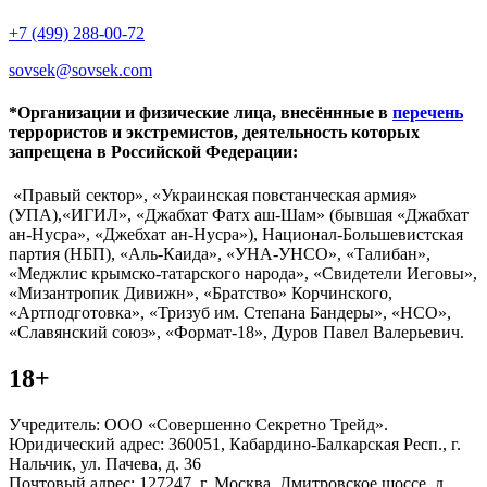
+7 (499) 288-00-72
sovsek@sovsek.com
*Организации и физические лица, внесённные в
перечень
террористов и экстремистов, деятельность которых
запрещена в Российской Федерации:
«Правый сектор», «Украинская повстанческая армия»
(УПА),«ИГИЛ», «Джабхат Фатх аш-Шам» (бывшая «Джабхат
ан-Нусра», «Джебхат ан-Нусра»), Национал-Большевистская
партия (НБП), «Аль-Каида», «УНА-УНСО», «Талибан»,
«Меджлис крымско-татарского народа», «Свидетели Иеговы»,
«Мизантропик Дивижн», «Братство» Корчинского,
«Артподготовка», «Тризуб им. Степана Бандеры», «НСО»,
«Славянский союз», «Формат-18», Дуров Павел Валерьевич.
18+
Учредитель: ООО «Совершенно Секретно Трейд».
Юридический адрес: 360051, Кабардино-Балкарская Респ., г.
Нальчик, ул. Пачева, д. 36
Почтовый адрес: 127247, г. Москва, Дмитровское шоссе, д.