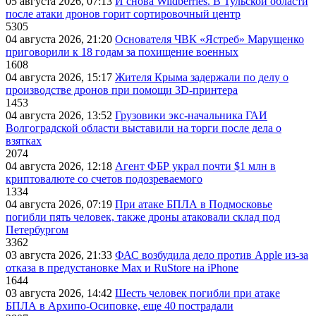
05 августа 2026, 07:13
И снова Wildberries. В Тульской области
после атаки дронов горит сортировочный центр
5305
04 августа 2026, 21:20
Основателя ЧВК «Ястреб» Марущенко
приговорили к 18 годам за похищение военных
1608
04 августа 2026, 15:17
Жителя Крыма задержали по делу о
производстве дронов при помощи 3D‑принтера
1453
04 августа 2026, 13:52
Грузовики экс-начальника ГАИ
Волгоградской области выставили на торги после дела о
взятках
2074
04 августа 2026, 12:18
Агент ФБР украл почти $1 млн в
криптовалюте со счетов подозреваемого
1334
04 августа 2026, 07:19
При атаке БПЛА в Подмосковье
погибли пять человек, также дроны атаковали склад под
Петербургом
3362
03 августа 2026, 21:33
ФАС возбудила дело против Apple из-за
отказа в предустановке Max и RuStore на iPhone
1644
03 августа 2026, 14:42
Шесть человек погибли при атаке
БПЛА в Архипо-Осиповке, еще 40 пострадали