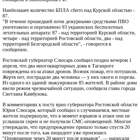
Наибольшее количество БПЛА сбито над Курской областью -
87.
"В течение прошедшей ночи дежурными средствами ПВО
уничтожено и перехвачено 93 украинских беспилотных
летательных аппарата: 87 - над территорией Курской области,
четыре - над территорией Ростовской области, два - над
территорией Белгородской области", - говорится в
сообщении.
Ростовский губернатор Слюсарь сообщил поздно вечером 1
апреля, что два многоквартирных дома в Таганроге
повреждены из-за атаки дронов. Возник пожар, его потушили.
Жертв нет, пострадали два человека — у них ожоги и порезы.
Из одного из зданий эвакуировали 85 жителей. В районе дома
ввели режим чрезвычайной ситуации, сообщила глава города
Светлана Камбулова.
В комментариях к посту врио губернатора Ростовской области
Юрия Слюсаря, который сообщил о случившемся, местные
жители подчеркнули, что в момент взрывов и атаки они не
услышали сирен и не получили СМС-оповещений. Многие
утверждали, что предупреждение пришло только спустя 20
минут после того, как инцидент уже произошел.
"Оповещение через 20 минут после взрывов", — написали