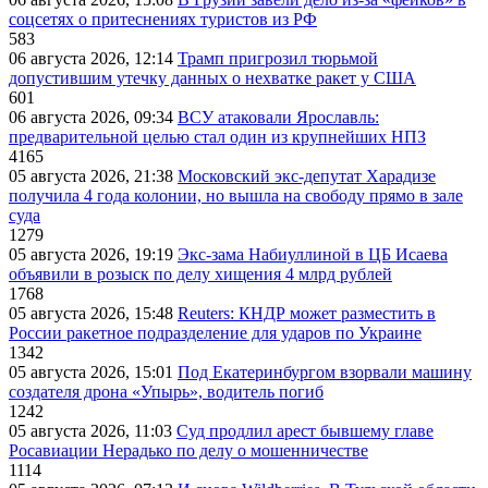
соцсетях о притеснениях туристов из РФ
583
06 августа 2026, 12:14
Трамп пригрозил тюрьмой
допустившим утечку данных о нехватке ракет у США
601
06 августа 2026, 09:34
ВСУ атаковали Ярославль:
предварительной целью стал один из крупнейших НПЗ
4165
05 августа 2026, 21:38
Московский экс-депутат Харадизе
получила 4 года колонии, но вышла на свободу прямо в зале
суда
1279
05 августа 2026, 19:19
Экс-зама Набиуллиной в ЦБ Исаева
объявили в розыск по делу хищения 4 млрд рублей
1768
05 августа 2026, 15:48
Reuters: КНДР может разместить в
России ракетное подразделение для ударов по Украине
1342
05 августа 2026, 15:01
Под Екатеринбургом взорвали машину
создателя дрона «Упырь», водитель погиб
1242
05 августа 2026, 11:03
Суд продлил арест бывшему главе
Росавиации Нерадько по делу о мошенничестве
1114