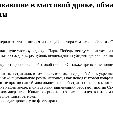
вавшие в массовой драке, обма
ти
накануне массовую драку в Парке Победы между мигрантами и п
стки из соседних республик великодушия губернатора не оцени
онфликт произошел на бытовой почве. Он также призвал не подн
и.
ежными странами, в том числе, востока и средней Азии, укрепл
 межнациональную рознь, используя как повод бытовой конфликт
нные против нашей многонациональной страны и нашего многона
а нашей земле, и они своими заявлениями работают против Сам
тков-мигрантов. Юные сквернословы записали видео, в котором 
 слов главы региона.
оводит проверку по факту драки.