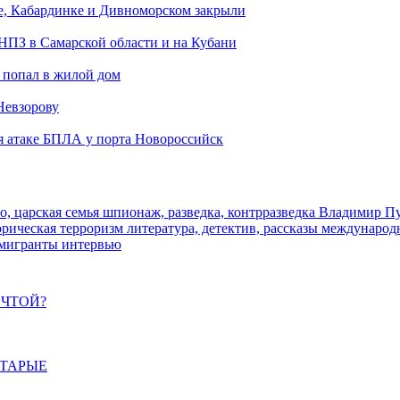
е, Кабардинке и Дивноморском закрыли
 НПЗ в Самарской области и на Кубани
 попал в жилой дом
Невзорову
я атаке БПЛА у порта Новороссийск
о, царская семья
шпионаж, разведка, контрразведка
Владимир П
торическая
терроризм
литература, детектив, рассказы
международ
 мигранты
интервью
ЕЧТОЙ?
СТАРЫЕ