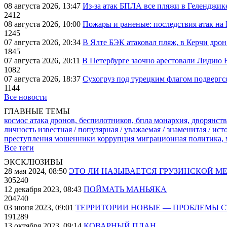
08 августа 2026, 13:47
Из-за атак БПЛА все пляжи в Геленджик
2412
08 августа 2026, 10:00
Пожары и раненые: последствия атак на
1245
07 августа 2026, 20:34
В Ялте БЭК атаковал пляж, в Керчи дрон
1845
07 августа 2026, 20:11
В Петербурге заочно арестовали Лидию 
1082
07 августа 2026, 18:37
Сухогруз под турецким флагом подвергс
1144
Все новости
ГЛАВНЫЕ ТЕМЫ
космос
атака дронов, беспилотников, бпла
монархия, дворянств
личность известная / популярная / уважаемая / знаменитая / ис
преступления
мошенники
коррупция
миграционная политика,
Все теги
ЭКСКЛЮЗИВЫ
28 мая 2024, 08:50
ЭТО ЛИ НАЗЫВАЕТСЯ ГРУЗИНСКОЙ М
305240
12 декабря 2023, 08:43
ПОЙМАТЬ МАНЬЯКА
204740
03 июня 2023, 09:01
ТЕРРИТОРИИ НОВЫЕ — ПРОБЛЕМЫ 
191289
13 октября 2023, 09:14
КОВАРНЫЙ ПЛАН