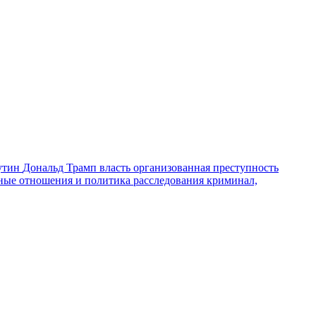
утин
Дональд Трамп
власть
организованная преступность
ные отношения и политика
расследования
криминал,