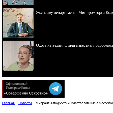
Экс-главу департамента Минпромторга Кол
Охота на ведьм. Стали известны подробнос
Главная
Новости
Мигранты-подростки, участвовавшие в массовой