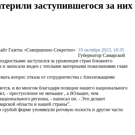
терили заступившегося за них
19 октября 2023, 10:35
Губернатор Самарской
одростками заступился за уроженцев стран ближнего
ли и записали видео с теплыми матерными пожеланиями главе
имать вопрос отказа от сотрудничества с близлежащими
яются, и во многом благодаря позиции нашего национального
, - преступление не меньшее , а бОльшее, чем
ционального региона, - написал он. - Это делают
арской области и нашей страны”.
в грубой форме упомянули ротовую полость и другие части