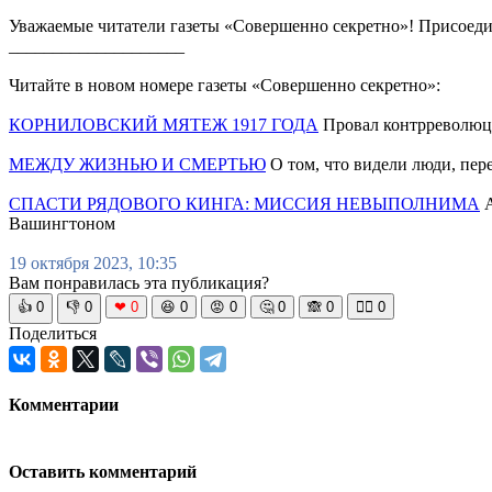
Уважаемые читатели газеты «Совершенно секретно»! Присоеди
____________________
Читайте в новом номере газеты «Совершенно секретно»:
КОРНИЛОВСКИЙ МЯТЕЖ 1917 ГОДА
Провал контрреволюц
МЕЖДУ ЖИЗНЬЮ И СМЕРТЬЮ
О том, что видели люди, пер
СПАСТИ РЯДОВОГО КИНГА: МИССИЯ НЕВЫПОЛНИМА
А
Вашингтоном
19 октября 2023, 10:35
Вам понравилась эта публикация?
👍
0
👎
0
❤
0
😆
0
😡
0
🤔
0
🙈
0
🧘‍♀️
0
Поделиться
Комментарии
Оставить комментарий