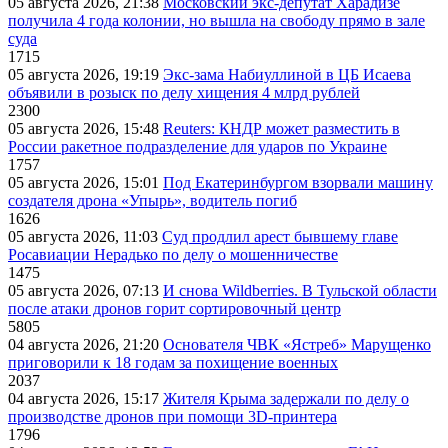
05 августа 2026, 21:38
Московский экс-депутат Харадизе
получила 4 года колонии, но вышла на свободу прямо в зале
суда
1715
05 августа 2026, 19:19
Экс-зама Набиуллиной в ЦБ Исаева
объявили в розыск по делу хищения 4 млрд рублей
2300
05 августа 2026, 15:48
Reuters: КНДР может разместить в
России ракетное подразделение для ударов по Украине
1757
05 августа 2026, 15:01
Под Екатеринбургом взорвали машину
создателя дрона «Упырь», водитель погиб
1626
05 августа 2026, 11:03
Суд продлил арест бывшему главе
Росавиации Нерадько по делу о мошенничестве
1475
05 августа 2026, 07:13
И снова Wildberries. В Тульской области
после атаки дронов горит сортировочный центр
5805
04 августа 2026, 21:20
Основателя ЧВК «Ястреб» Марущенко
приговорили к 18 годам за похищение военных
2037
04 августа 2026, 15:17
Жителя Крыма задержали по делу о
производстве дронов при помощи 3D‑принтера
1796