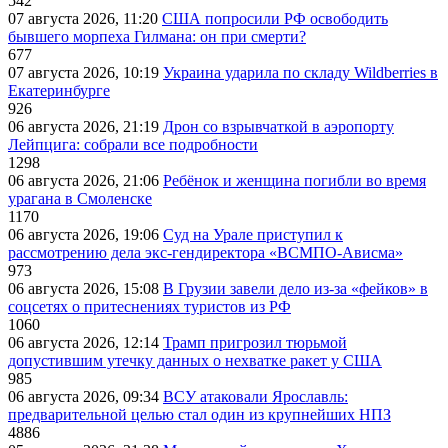
542
07 августа 2026, 11:20
США попросили РФ освободить
бывшего морпеха Гилмана: он при смерти?
677
07 августа 2026, 10:19
Украина ударила по складу Wildberries в
Екатеринбурге
926
06 августа 2026, 21:19
Дрон со взрывчаткой в аэропорту
Лейпцига: собрали все подробности
1298
06 августа 2026, 21:06
Ребёнок и женщина погибли во время
урагана в Смоленске
1170
06 августа 2026, 19:06
Суд на Урале приступил к
рассмотрению дела экс-гендиректора «ВСМПО-Ависма»
973
06 августа 2026, 15:08
В Грузии завели дело из-за «фейков» в
соцсетях о притеснениях туристов из РФ
1060
06 августа 2026, 12:14
Трамп пригрозил тюрьмой
допустившим утечку данных о нехватке ракет у США
985
06 августа 2026, 09:34
ВСУ атаковали Ярославль:
предварительной целью стал один из крупнейших НПЗ
4886