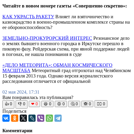
Читайте в новом номере газеты «Совершенно секретно»:
КАК УКРАСТЬ РАКЕТУ
Влияет ли взяточничество и
казнокрадство в военно-промышленном комплексе страны на
ее обороноспособность?
ЗЕМЕЛЬНО-ПРОКУРОРСКИЙ ИНТЕРЕС
Резонансное дело
о землях бывшего военного городка в Иркутске перешло в
пиковую фазу. Рейдерская схема, при явной поддержке людей
в погонах, не нашла понимания в суде
«ДЕЛО МЕТЕОРИТА»: ОБМАН КОСМИЧЕСКОГО
МАСШТАБА
Метеоритный град отгрохотал над Челябинском
15 февраля 2013 года. Однако версия журналистского
расследования отличается от официальной
02 мая 2024, 17:31
Вам понравилась эта публикация?
👍
0
👎
0
❤
0
😆
0
😡
0
🤔
0
🙈
0
🧘‍♀️
0
Поделиться
Комментарии