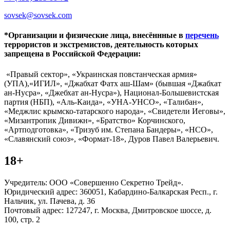
sovsek@sovsek.com
*Организации и физические лица, внесённные в
перечень
террористов и экстремистов, деятельность которых
запрещена в Российской Федерации:
«Правый сектор», «Украинская повстанческая армия»
(УПА),«ИГИЛ», «Джабхат Фатх аш-Шам» (бывшая «Джабхат
ан-Нусра», «Джебхат ан-Нусра»), Национал-Большевистская
партия (НБП), «Аль-Каида», «УНА-УНСО», «Талибан»,
«Меджлис крымско-татарского народа», «Свидетели Иеговы»,
«Мизантропик Дивижн», «Братство» Корчинского,
«Артподготовка», «Тризуб им. Степана Бандеры», «НСО»,
«Славянский союз», «Формат-18», Дуров Павел Валерьевич.
18+
Учредитель: ООО «Совершенно Секретно Трейд».
Юридический адрес: 360051, Кабардино-Балкарская Респ., г.
Нальчик, ул. Пачева, д. 36
Почтовый адрес: 127247, г. Москва, Дмитровское шоссе, д.
100, стр. 2