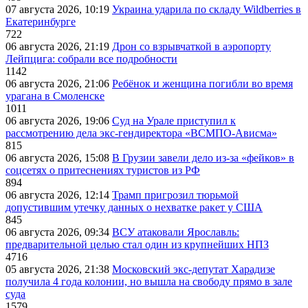
07 августа 2026, 10:19
Украина ударила по складу Wildberries в
Екатеринбурге
722
06 августа 2026, 21:19
Дрон со взрывчаткой в аэропорту
Лейпцига: собрали все подробности
1142
06 августа 2026, 21:06
Ребёнок и женщина погибли во время
урагана в Смоленске
1011
06 августа 2026, 19:06
Суд на Урале приступил к
рассмотрению дела экс-гендиректора «ВСМПО-Ависма»
815
06 августа 2026, 15:08
В Грузии завели дело из-за «фейков» в
соцсетях о притеснениях туристов из РФ
894
06 августа 2026, 12:14
Трамп пригрозил тюрьмой
допустившим утечку данных о нехватке ракет у США
845
06 августа 2026, 09:34
ВСУ атаковали Ярославль:
предварительной целью стал один из крупнейших НПЗ
4716
05 августа 2026, 21:38
Московский экс-депутат Харадизе
получила 4 года колонии, но вышла на свободу прямо в зале
суда
1579