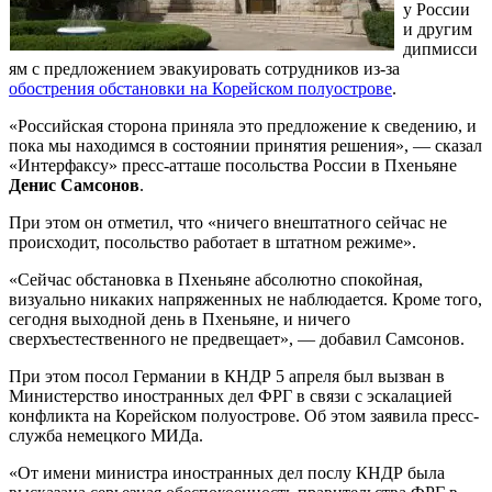
у России
и другим
дипмисси
ям с предложением эвакуировать сотрудников из-за
обострения обстановки на Корейском полуострове
.
«Российская сторона приняла это предложение к сведению, и
пока мы находимся в состоянии принятия решения», — сказал
«Интерфаксу» пресс-атташе посольства России в Пхеньяне
Денис Самсонов
.
При этом он отметил, что «ничего внештатного сейчас не
происходит, посольство работает в штатном режиме».
«Сейчас обстановка в Пхеньяне абсолютно спокойная,
визуально никаких напряженных не наблюдается. Кроме того,
сегодня выходной день в Пхеньяне, и ничего
сверхъестественного не предвещает», — добавил Самсонов.
При этом посол Германии в КНДР 5 апреля был вызван в
Министерство иностранных дел ФРГ в связи с эскалацией
конфликта на Корейском полуострове. Об этом заявила пресс-
служба немецкого МИДа.
«От имени министра иностранных дел послу КНДР была