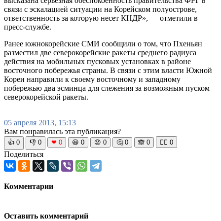
высказана серьезная обеспокоенность правительства ФРГ в
связи с эскалацией ситуации на Корейском полуострове,
ответственность за которую несет КНДР», — отметили в
пресс-службе.
Ранее южнокорейские СМИ сообщили о том, что Пхеньян
разместил две северокорейские ракеты среднего радиуса
действия на мобильных пусковых установках в районе
восточного побережья страны. В связи с этим власти Южной
Кореи направили к своему восточному и западному
побережью два эсминца для слежения за возможным пуском
северокорейской ракеты.
05 апреля 2013, 15:13
Вам понравилась эта публикация?
👍
0
👎
0
❤
0
😆
0
😡
0
🤔
0
🙈
0
🧘‍♀️
0
Поделиться
Комментарии
Оставить комментарий