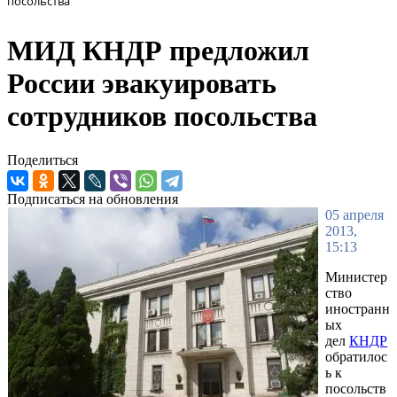
посольства
МИД КНДР предложил
России эвакуировать
сотрудников посольства
Поделиться
Подписаться на обновления
05 апреля
2013,
15:13
Министер
ство
иностранн
ых
дел
КНДР
обратилос
ь к
посольств