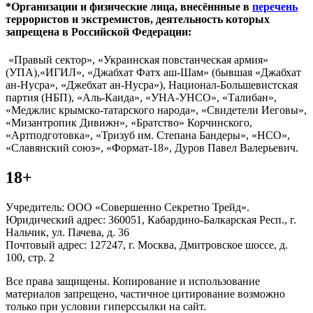
*Организации и физические лица, внесённные в
перечень
террористов и экстремистов, деятельность которых
запрещена в Российской Федерации:
«Правый сектор», «Украинская повстанческая армия»
(УПА),«ИГИЛ», «Джабхат Фатх аш-Шам» (бывшая «Джабхат
ан-Нусра», «Джебхат ан-Нусра»), Национал-Большевистская
партия (НБП), «Аль-Каида», «УНА-УНСО», «Талибан»,
«Меджлис крымско-татарского народа», «Свидетели Иеговы»,
«Мизантропик Дивижн», «Братство» Корчинского,
«Артподготовка», «Тризуб им. Степана Бандеры», «НСО»,
«Славянский союз», «Формат-18», Дуров Павел Валерьевич.
18+
Учредитель: ООО «Совершенно Секретно Трейд».
Юридический адрес: 360051, Кабардино-Балкарская Респ., г.
Нальчик, ул. Пачева, д. 36
Почтовый адрес: 127247, г. Москва, Дмитровское шоссе, д.
100, стр. 2
Все права защищены. Копирование и использование
материалов запрещено, частичное цитирование возможно
только при условии гиперссылки на сайт.