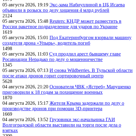
05 августа 2026, 19:19
Экс-зама Набиуллиной в ЦБ Исаева
объявили в розыск по делу хищения 4 млрд рублей
2124
05 августа 2026, 15:48
Reuters: КНДР может разместить в
России ракетное подразделение для ударов по Украине
1619
05 августа 2026, 15:01
Под Екатеринбургом взорвали машину
создателя дрона «Упырь», водитель погиб
1498
05 августа 2026, 11:03
Суд продлил арест бывшему главе
Росавиации Нерадько по делу о мошенничестве
1345
05 августа 2026, 07:13
И снова Wildberries. В Тульской области
после атаки дронов горит сортировочный центр
5628
04 августа 2026, 21:20
Основателя ЧВК «Ястреб» Марущенко
приговорили к 18 годам за похищение военных
1870
04 августа 2026, 15:17
Жителя Крыма задержали по делу о
производстве дронов при помощи 3D‑принтера
1669
04 августа 2026, 13:52
Грузовики экс-начальника ГАИ
Волгоградской области выставили на торги после дела о
взятках
2299