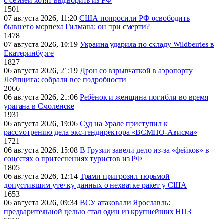
с семьей хотят выдворить из РФ
1501
07 августа 2026, 11:20
США попросили РФ освободить
бывшего морпеха Гилмана: он при смерти?
1478
07 августа 2026, 10:19
Украина ударила по складу Wildberries в
Екатеринбурге
1827
06 августа 2026, 21:19
Дрон со взрывчаткой в аэропорту
Лейпцига: собрали все подробности
2066
06 августа 2026, 21:06
Ребёнок и женщина погибли во время
урагана в Смоленске
1931
06 августа 2026, 19:06
Суд на Урале приступил к
рассмотрению дела экс-гендиректора «ВСМПО-Ависма»
1721
06 августа 2026, 15:08
В Грузии завели дело из-за «фейков» в
соцсетях о притеснениях туристов из РФ
1805
06 августа 2026, 12:14
Трамп пригрозил тюрьмой
допустившим утечку данных о нехватке ракет у США
1653
06 августа 2026, 09:34
ВСУ атаковали Ярославль:
предварительной целью стал один из крупнейших НПЗ