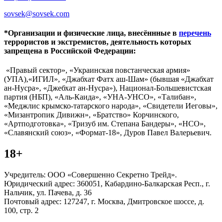
sovsek@sovsek.com
*Организации и физические лица, внесённные в
перечень
террористов и экстремистов, деятельность которых
запрещена в Российской Федерации:
«Правый сектор», «Украинская повстанческая армия»
(УПА),«ИГИЛ», «Джабхат Фатх аш-Шам» (бывшая «Джабхат
ан-Нусра», «Джебхат ан-Нусра»), Национал-Большевистская
партия (НБП), «Аль-Каида», «УНА-УНСО», «Талибан»,
«Меджлис крымско-татарского народа», «Свидетели Иеговы»,
«Мизантропик Дивижн», «Братство» Корчинского,
«Артподготовка», «Тризуб им. Степана Бандеры», «НСО»,
«Славянский союз», «Формат-18», Дуров Павел Валерьевич.
18+
Учредитель: ООО «Совершенно Секретно Трейд».
Юридический адрес: 360051, Кабардино-Балкарская Респ., г.
Нальчик, ул. Пачева, д. 36
Почтовый адрес: 127247, г. Москва, Дмитровское шоссе, д.
100, стр. 2