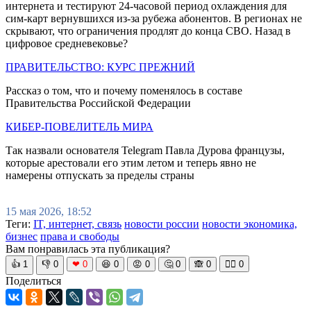
интернета и тестируют 24-часовой период охлаждения для
сим-карт вернувшихся из-за рубежа абонентов. В регионах не
скрывают, что ограничения продлят до конца СВО. Назад в
цифровое средневековье?
ПРАВИТЕЛЬСТВО: КУРС ПРЕЖНИЙ
Рассказ о том, что и почему поменялось в составе
Правительства Российской Федерации
КИБЕР-ПОВЕЛИТЕЛЬ МИРА
Так назвали основателя Telegram Павла Дурова французы,
которые арестовали его этим летом и теперь явно не
намерены отпускать за пределы страны
15 мая 2026, 18:52
Теги:
IT, интернет, связь
новости россии
новости экономика,
бизнес
права и свободы
Вам понравилась эта публикация?
👍
1
👎
0
❤
0
😆
0
😡
0
🤔
0
🙈
0
🧘‍♀️
0
Поделиться