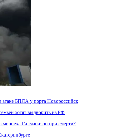
я атаке БПЛА у порта Новороссийск
семьей хотят выдворить из РФ
морпеха Гилмана: он при смерти?
 Екатеринбурге