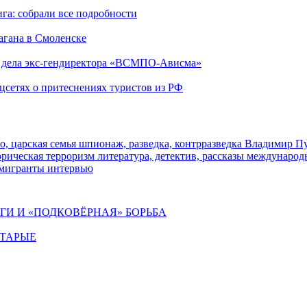
га: собрали все подробности
агана в Смоленске
ю дела экс-гендиректора «ВСМПО-Ависма»
оцсетях о притеснениях туристов из РФ
о, царская семья
шпионаж, разведка, контрразведка
Владимир П
торическая
терроризм
литература, детектив, рассказы
международ
 мигранты
интервью
ИГИ И «ПОДКОВЁРНАЯ» БОРЬБА
СТАРЫЕ