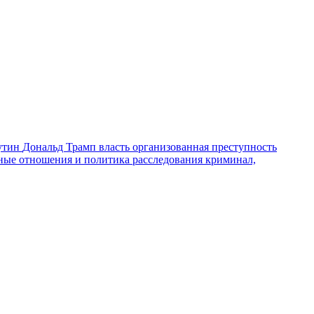
утин
Дональд Трамп
власть
организованная преступность
ные отношения и политика
расследования
криминал,