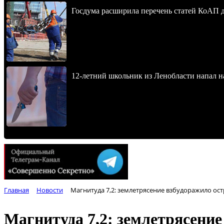
Госдума расширила перечень статей КоАП 
12-летний школьник из Ленобласти напал 
Главная
Новости
Магнитуда 7,2: землетрясение взбудоражило ос
Магнитуда 7,2: землетрясени