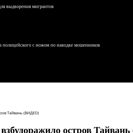
для выдворения мигрантов
на полицейского с ножом по наводке мошенников
тров Тайвань (ВИДЕО)
е взбудоражило остров Тайван