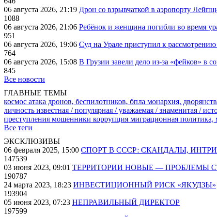
646
06 августа 2026, 21:19
Дрон со взрывчаткой в аэропорту Лейпци
1088
06 августа 2026, 21:06
Ребёнок и женщина погибли во время ур
951
06 августа 2026, 19:06
Суд на Урале приступил к рассмотрени
764
06 августа 2026, 15:08
В Грузии завели дело из-за «фейков» в с
845
Все новости
ГЛАВНЫЕ ТЕМЫ
космос
атака дронов, беспилотников, бпла
монархия, дворянств
личность известная / популярная / уважаемая / знаменитая / ис
преступления
мошенники
коррупция
миграционная политика,
Все теги
ЭКСКЛЮЗИВЫ
06 февраля 2025, 15:00
СПОРТ В СССР: СКАНДАЛЫ, ИНТР
147539
03 июня 2023, 09:01
ТЕРРИТОРИИ НОВЫЕ — ПРОБЛЕМЫ 
190787
24 марта 2023, 18:23
ИНВЕСТИЦИОННЫЙ РИСК «ЯКУДЗЫ»
193904
05 июня 2023, 07:23
НЕПРАВИЛЬНЫЙ ДИРЕКТОР
197599