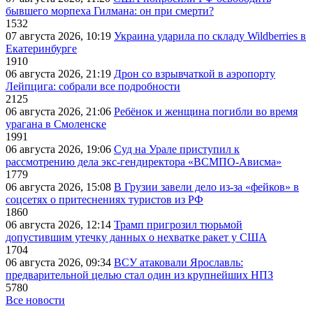
бывшего морпеха Гилмана: он при смерти?
1532
07 августа 2026, 10:19
Украина ударила по складу Wildberries в
Екатеринбурге
1910
06 августа 2026, 21:19
Дрон со взрывчаткой в аэропорту
Лейпцига: собрали все подробности
2125
06 августа 2026, 21:06
Ребёнок и женщина погибли во время
урагана в Смоленске
1991
06 августа 2026, 19:06
Суд на Урале приступил к
рассмотрению дела экс-гендиректора «ВСМПО-Ависма»
1779
06 августа 2026, 15:08
В Грузии завели дело из-за «фейков» в
соцсетях о притеснениях туристов из РФ
1860
06 августа 2026, 12:14
Трамп пригрозил тюрьмой
допустившим утечку данных о нехватке ракет у США
1704
06 августа 2026, 09:34
ВСУ атаковали Ярославль:
предварительной целью стал один из крупнейших НПЗ
5780
Все новости