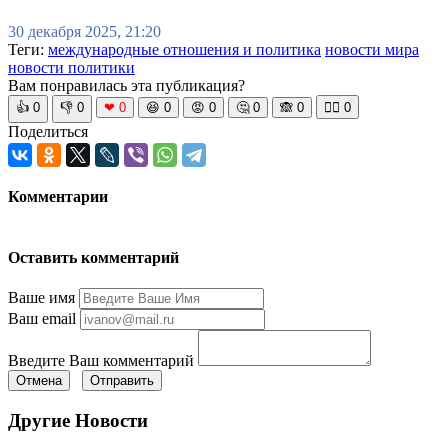
30 декабря 2025, 21:20
Теги:
международные отношения и политика
новости мира
новости политики
Вам понравилась эта публикация?
👍
0
👎
0
❤
0
😆
0
😡
0
🤔
0
🙈
0
🧘‍♀️
0
Поделиться
Комментарии
Оставить комментарий
Ваше имя
Ваш email
Введите Ваш комментарий
Отмена
Отправить
Другие Новости