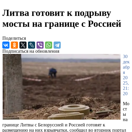
Литва готовит к подрыву
мосты на границе с Россией
Поделиться
Подписаться на обновления
30
дек
абр
я
20
25,
21:
20
Мо
ст
ы
на
границе Литвы с Белоруссией и Россией готовят к
размещению на них взрывчатки, сообщил во вторник портал