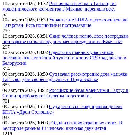
10 августа 2026, 10:32
Россиянка сбежала в Таиланд из
мошеннического кол-центра в Мьянме, переплыв реку
57
10 августа 2026, 09:39
Украинские БПЛА массово атаковали
Татарстан. Есть погибшие и пострадавшие
259
10 августа 2026, 08:51
Один человек погиб, двое пострадали
при взрыве на золоторудном месторождении на Камчатке
207
10 августа 2026, 08:02
Одного из главных участников
поставок некачественной тушенки в зону СВО задержали в
Белоруссии
314
09 августа 2026, 18:59
Суд начал рассмотрение дела маньяка
Гаськова, убивавшего девушек в Подмосковье
653
09 августа 2026, 18:42
Российские базы Хмеймим и Тартус в
Сирии преобразуют в центры подготовки
701
09 августа 2026, 15:20
Суд арестовал главу производителя
БПЛА «Дрон Солюшнс»
938
09 августа 2026, 10:03
«Одна из самых страшных атак». В
Белгороде ранены 13 человек, включая двух детей
1219