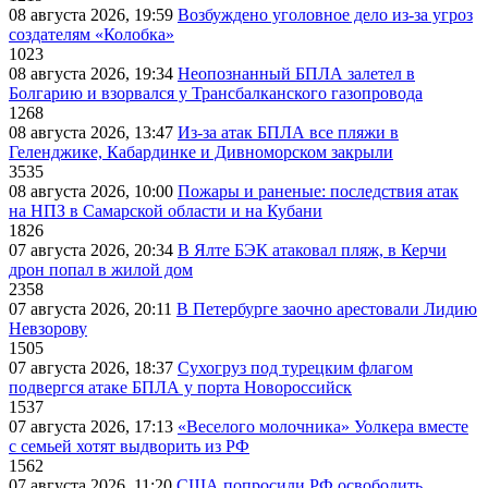
08 августа 2026, 19:59
Возбуждено уголовное дело из-за угроз
создателям «Колобка»
1023
08 августа 2026, 19:34
Неопознанный БПЛА залетел в
Болгарию и взорвался у Трансбалканского газопровода
1268
08 августа 2026, 13:47
Из-за атак БПЛА все пляжи в
Геленджике, Кабардинке и Дивноморском закрыли
3535
08 августа 2026, 10:00
Пожары и раненые: последствия атак
на НПЗ в Самарской области и на Кубани
1826
07 августа 2026, 20:34
В Ялте БЭК атаковал пляж, в Керчи
дрон попал в жилой дом
2358
07 августа 2026, 20:11
В Петербурге заочно арестовали Лидию
Невзорову
1505
07 августа 2026, 18:37
Сухогруз под турецким флагом
подвергся атаке БПЛА у порта Новороссийск
1537
07 августа 2026, 17:13
«Веселого молочника» Уолкера вместе
с семьей хотят выдворить из РФ
1562
07 августа 2026, 11:20
США попросили РФ освободить