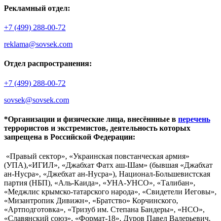
Рекламный отдел:
+7 (499) 288-00-72
reklama@sovsek.com
Отдел распространения:
+7 (499) 288-00-72
sovsek@sovsek.com
*Организации и физические лица, внесённные в
перечень
террористов и экстремистов, деятельность которых
запрещена в Российской Федерации:
«Правый сектор», «Украинская повстанческая армия»
(УПА),«ИГИЛ», «Джабхат Фатх аш-Шам» (бывшая «Джабхат
ан-Нусра», «Джебхат ан-Нусра»), Национал-Большевистская
партия (НБП), «Аль-Каида», «УНА-УНСО», «Талибан»,
«Меджлис крымско-татарского народа», «Свидетели Иеговы»,
«Мизантропик Дивижн», «Братство» Корчинского,
«Артподготовка», «Тризуб им. Степана Бандеры», «НСО»,
«Славянский союз», «Формат-18», Дуров Павел Валерьевич.