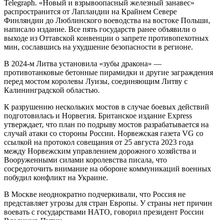
Telegraph. «Новый и взрывоопасный железный занавес»
распространится от Лапландии на Крайнем Севере
Финляндии до Люблинского воеводства на востоке Польши,
написало издание. Все пять государств ранее объявили о
выходе из Оттавской конвенции о запрете противопехотных
мин, сославшись на ухудшение безопасности в регионе.
В 2024-м Литва установила «зубы дракона» —
противотанковые бетонные пирамидки и другие заграждения
перед мостом королевы Луизы, соединяющим Литву с
Калининградской областью.
К разрушению нескольких мостов в случае боевых действий
подготовилась и Норвегия. Британское издание Express
утверждает, что план по подрыву мостов разрабатывается на
случай атаки со стороны России. Норвежская газета VG со
ссылкой на протокол совещания от 25 августа 2023 года
между Норвежским управлением дорожного хозяйства и
Вооруженными силами королевства писала, что
сосредоточить внимание на обороне коммуникаций военных
побудил конфликт на Украине.
В Москве неоднократно подчеркивали, что Россия не
представляет угрозы для стран Европы. У страны нет причин
воевать с государствами НАТО, говорил президент России