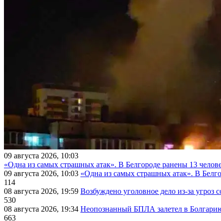
09 августа 2026, 10:03
«Одна из самых страшных атак». В Белгороде ранены 13 челове
09 августа 2026, 10:03
«Одна из самых страшных атак». В Белго
114
08 августа 2026, 19:59
Возбуждено уголовное дело из-за угроз 
530
08 августа 2026, 19:34
Неопознанный БПЛА залетел в Болгарию 
663