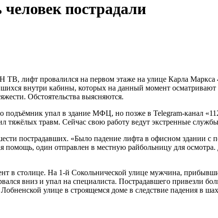
 человек пострадали
 ТВ, лифт провалился на первом этаже на улице Карла Маркса 
ившихся внутри кабины, которых на данный момент осматривают
яжести. Обстоятельства выясняются.
то подъёмник упал в здание МФЦ, но позже в Telegram-канал «1
ил тяжёлых травм. Сейчас свою работу ведут экстренные службы
ести пострадавших. «Было падение лифта в офисном здании с 
ая помощь, один отправлен в местную райбольницу для осмотра.
ент в столице. На 1-й Сокольнической улице мужчина, прибывши
орвался вниз и упал на специалиста. Пострадавшего привезли бо
 Лобненской улице в строящемся доме в следствие падения в шах