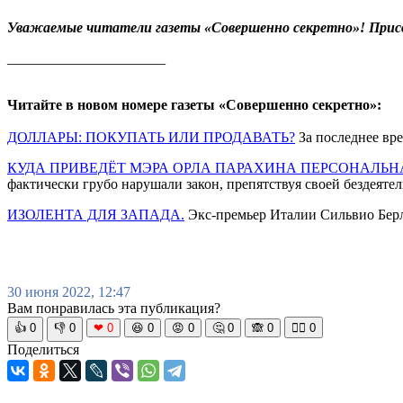
Уважаемые читатели газеты «Совершенно секретно»! Прис
______________________
Читайте в новом номере газеты «Совершенно секретно»:
ДОЛЛАРЫ: ПОКУПАТЬ ИЛИ ПРОДАВАТЬ?
За последнее вре
КУДА ПРИВЕДЁТ МЭРА ОРЛА ПАРАХИНА ПЕРСОНАЛЬН
фактически грубо нарушали закон, препятствуя своей бездеят
ИЗОЛЕНТА ДЛЯ ЗАПАДА.
Экс-премьер Италии Сильвио Берлу
30 июня 2022, 12:47
Вам понравилась эта публикация?
👍
0
👎
0
❤
0
😆
0
😡
0
🤔
0
🙈
0
🧘‍♀️
0
Поделиться