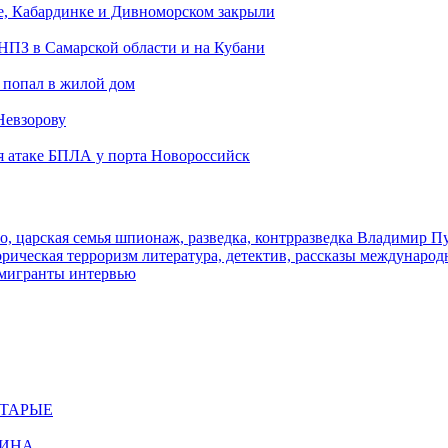
е, Кабардинке и Дивноморском закрыли
 НПЗ в Самарской области и на Кубани
 попал в жилой дом
Невзорову
я атаке БПЛА у порта Новороссийск
о, царская семья
шпионаж, разведка, контрразведка
Владимир П
торическая
терроризм
литература, детектив, рассказы
международ
 мигранты
интервью
СТАРЫЕ
ЩИНА