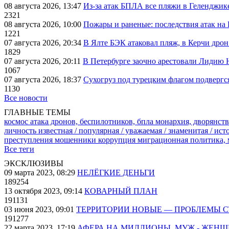
08 августа 2026, 13:47
Из-за атак БПЛА все пляжи в Геленджик
2321
08 августа 2026, 10:00
Пожары и раненые: последствия атак на
1221
07 августа 2026, 20:34
В Ялте БЭК атаковал пляж, в Керчи дрон
1829
07 августа 2026, 20:11
В Петербурге заочно арестовали Лидию 
1067
07 августа 2026, 18:37
Сухогруз под турецким флагом подвергс
1130
Все новости
ГЛАВНЫЕ ТЕМЫ
космос
атака дронов, беспилотников, бпла
монархия, дворянств
личность известная / популярная / уважаемая / знаменитая / ис
преступления
мошенники
коррупция
миграционная политика,
Все теги
ЭКСКЛЮЗИВЫ
09 марта 2023, 08:29
НЕЛЁГКИЕ ДЕНЬГИ
189254
13 октября 2023, 09:14
КОВАРНЫЙ ПЛАН
191131
03 июня 2023, 09:01
ТЕРРИТОРИИ НОВЫЕ — ПРОБЛЕМЫ 
191277
22 марта 2023, 17:19
АФЕРА НА МИЛЛИОНЫ. МУЖ - ЖЕН