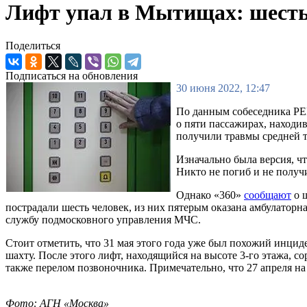
Лифт упал в Мытищах: шесть
Поделиться
Подписаться на обновления
30 июня 2022, 12:47
По данным собеседника РЕН
о пяти пассажирах, наход
получили травмы средней т
Изначально была версия, ч
Никто не погиб и не получ
Однако «360»
сообщают
о ш
пострадали шесть человек, из них пятерым оказана амбулаторн
службу подмосковного управления МЧС.
Стоит отметить, что 31 мая этого года уже был похожий инцид
шахту. После этого лифт, находящийся на высоте 3-го этажа, с
также перелом позвоночника. Примечательно, что 27 апреля на
Фото: АГН «Москва»