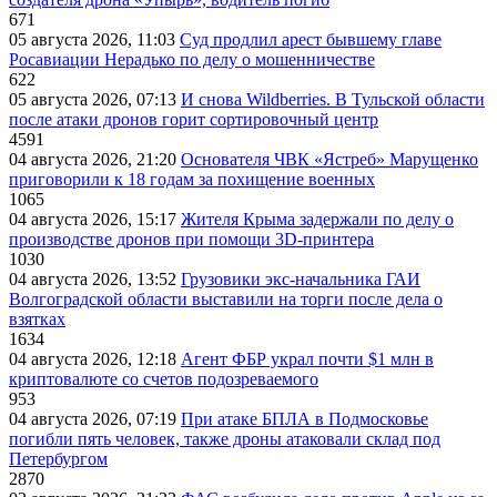
671
05 августа 2026, 11:03
Суд продлил арест бывшему главе
Росавиации Нерадько по делу о мошенничестве
622
05 августа 2026, 07:13
И снова Wildberries. В Тульской области
после атаки дронов горит сортировочный центр
4591
04 августа 2026, 21:20
Основателя ЧВК «Ястреб» Марущенко
приговорили к 18 годам за похищение военных
1065
04 августа 2026, 15:17
Жителя Крыма задержали по делу о
производстве дронов при помощи 3D‑принтера
1030
04 августа 2026, 13:52
Грузовики экс-начальника ГАИ
Волгоградской области выставили на торги после дела о
взятках
1634
04 августа 2026, 12:18
Агент ФБР украл почти $1 млн в
криптовалюте со счетов подозреваемого
953
04 августа 2026, 07:19
При атаке БПЛА в Подмосковье
погибли пять человек, также дроны атаковали склад под
Петербургом
2870