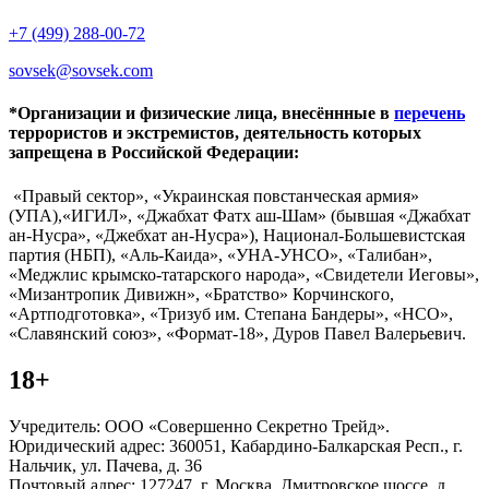
+7 (499) 288-00-72
sovsek@sovsek.com
*Организации и физические лица, внесённные в
перечень
террористов и экстремистов, деятельность которых
запрещена в Российской Федерации:
«Правый сектор», «Украинская повстанческая армия»
(УПА),«ИГИЛ», «Джабхат Фатх аш-Шам» (бывшая «Джабхат
ан-Нусра», «Джебхат ан-Нусра»), Национал-Большевистская
партия (НБП), «Аль-Каида», «УНА-УНСО», «Талибан»,
«Меджлис крымско-татарского народа», «Свидетели Иеговы»,
«Мизантропик Дивижн», «Братство» Корчинского,
«Артподготовка», «Тризуб им. Степана Бандеры», «НСО»,
«Славянский союз», «Формат-18», Дуров Павел Валерьевич.
18+
Учредитель: ООО «Совершенно Секретно Трейд».
Юридический адрес: 360051, Кабардино-Балкарская Респ., г.
Нальчик, ул. Пачева, д. 36
Почтовый адрес: 127247, г. Москва, Дмитровское шоссе, д.