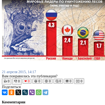
21 апреля 2015, 14:17
Вам понравилась эта публикация?
👍
0
👎
0
❤
0
😆
0
😡
0
🤔
0
🙈
0
🧘‍♀️
0
Поделиться
Комментарии