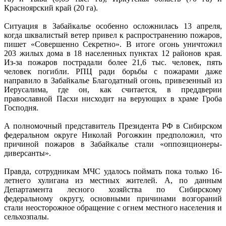
Красноярский край (20 га).
Ситуация в Забайкалье особенно осложнилась 13 апреля,
когда шквалистый ветер привел к распространению пожаров,
пишет «Совершенно Секретно». В итоге огонь уничтожил
203 жилых дома в 18 населенных пунктах 12 районов края.
Из-за пожаров пострадали более 21,6 тыс. человек, пять
человек погибли. РПЦ ради борьбы с пожарами даже
направило в Забайкалье Благодатный огонь, привезенный из
Иерусалима, где он, как считается, в преддверии
православной Пасхи нисходит на верующих в храме Гроба
Господня.
А полномочный представитель Президента РФ в Сибирском
федеральном округе Николай Рогожкин предположил, что
причиной пожаров в Забайкалье стали «оппозиционеры-
диверсанты».
Правда, сотрудникам МЧС удалось поймать пока только 16-
летнего хулигана из местных жителей. А, по данным
Департамента лесного хозяйства по Сибирскому
федеральному округу, основными причинами возгораний
стали неосторожное обращение с огнем местного населения и
сельхозпалы.