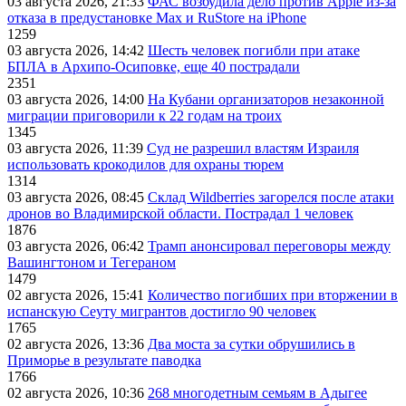
03 августа 2026, 21:33
ФАС возбудила дело против Apple из-за
отказа в предустановке Max и RuStore на iPhone
1259
03 августа 2026, 14:42
Шесть человек погибли при атаке
БПЛА в Архипо-Осиповке, еще 40 пострадали
2351
03 августа 2026, 14:00
На Кубани организаторов незаконной
миграции приговорили к 22 годам на троих
1345
03 августа 2026, 11:39
Суд не разрешил властям Израиля
использовать крокодилов для охраны тюрем
1314
03 августа 2026, 08:45
Склад Wildberries загорелся после атаки
дронов во Владимирской области. Пострадал 1 человек
1876
03 августа 2026, 06:42
Трамп анонсировал переговоры между
Вашингтоном и Тегераном
1479
02 августа 2026, 15:41
Количество погибших при вторжении в
испанскую Сеуту мигрантов достигло 90 человек
1765
02 августа 2026, 13:36
Два моста за сутки обрушились в
Приморье в результате паводка
1766
02 августа 2026, 10:36
268 многодетным семьям в Адыгее