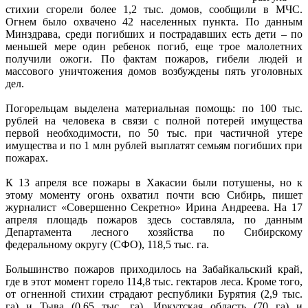
стихии сгорели более 1,2 т
ыс. домов, сообщили в МЧС.
Огнем было охвачено 42 населенных пункта. По данным
Минздрава, среди погибших и пострадавших есть дети – по
меньшей мере один ребенок погиб, еще трое малолетних
получили ожоги. По фактам пожаров, гибели людей и
массового уничтожения домов возбуждены пять уголовных
дел.
Погорельцам выделена материальная помощь: по 100 тыс.
рублей на человека в связи с полной потерей имущества
первой необходимости, по 50 тыс. при частичной утере
имущества и по 1 млн рублей выплатят семьям погибших при
пожарах.
К 13 апреля все пожары в Хакасии были потушены, но к
этому моменту огонь охватил почти всю Сибирь, пишет
журналист «Совершенно Секретно» Ирина Андреева. На 17
апреля площадь пожаров здесь составляла, по данным
Департамента лесного хозяйства по Сибирскому
федеральному округу (СФО), 118,5 тыс. га.
Большинство пожаров приходилось на Забайкальский край,
где в этот момент горело 114,8 тыс. гектаров леса. Кроме того,
от огненной стихии страдают республики Бурятия (2,9 тыс.
га) и Тыва (0,65 тыс. га), Иркутская область (70 га) и