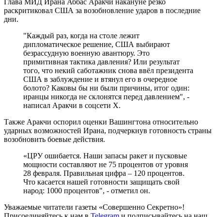
Глава МИД Ирана Аббас Аракчи накануне резко
раскритиковал США за возобновление ударов в последние
дни.
"Каждый раз, когда на столе лежит
дипломатическое решение, США выбирают
безрассудную военную авантюру. Это
примитивная тактика давления? Или результат
того, что некий саботажник снова ввёл президента
США в заблуждение и втянул его в очередное
болото? Каковы бы ни были причины, итог один:
иранцы никогда не склонятся перед давлением", -
написал Аракчи в соцсети Х.
Также Аракчи оспорил оценки Вашингтона относительно
ударных возможностей Ирана, подчеркнув готовность страны
возобновить боевые действия.
«ЦРУ ошибается. Наши запасы ракет и пусковые
мощности составляют не 75 процентов от уровня
28 февраля. Правильная цифра – 120 процентов.
Что касается нашей готовности защищать свой
народ: 1000 процентов", - отметил он.
Уважаемые читатели газеты «Совершенно Секретно»!
Присоединяйтесь к нам в
Telegram
и подписывайтесь на наш