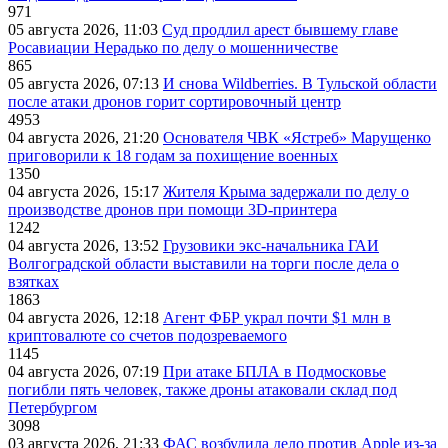
971
05 августа 2026, 11:03
Суд продлил арест бывшему главе
Росавиации Нерадько по делу о мошенничестве
865
05 августа 2026, 07:13
И снова Wildberries. В Тульской области
после атаки дронов горит сортировочный центр
4953
04 августа 2026, 21:20
Основателя ЧВК «Ястреб» Марущенко
приговорили к 18 годам за похищение военных
1350
04 августа 2026, 15:17
Жителя Крыма задержали по делу о
производстве дронов при помощи 3D‑принтера
1242
04 августа 2026, 13:52
Грузовики экс-начальника ГАИ
Волгоградской области выставили на торги после дела о
взятках
1863
04 августа 2026, 12:18
Агент ФБР украл почти $1 млн в
криптовалюте со счетов подозреваемого
1145
04 августа 2026, 07:19
При атаке БПЛА в Подмосковье
погибли пять человек, также дроны атаковали склад под
Петербургом
3098
03 августа 2026, 21:33
ФАС возбудила дело против Apple из-за