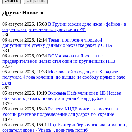
Отмена
Отправить
Другие Новости
06 августа 2026, 15:08
В Грузии завели дело из-за «фейков» в
соцсетях о притеснениях туристов из РФ
230
06 августа 2026, 12:14
Трамп пригрозил тюрьмой
допустившим утечку данных о нехватке ракет у США
331
06 августа 2026, 09:34
ВСУ атаковали Ярославль:
предварительной целью стал один из крупнейших НПЗ
3220
05 августа 2026, 21:38
Московский экс-депутат Харадизе
получила 4 года колонии, но вышла на свободу прямо в зале
суда
887
05 августа 2026, 19:19
Экс-зама Набиуллиной в ЦБ Исаева
объявили в розыск по делу хищения 4 млрд рублей
1379
05 августа 2026, 15:48
Reuters: КНДР может разместить в
России ракетное подразделение для ударов по Украине
1039
05 августа 2026, 15:01
Под Екатеринбургом взорвали машину
создателя дрона «Упырь», водитель погиб