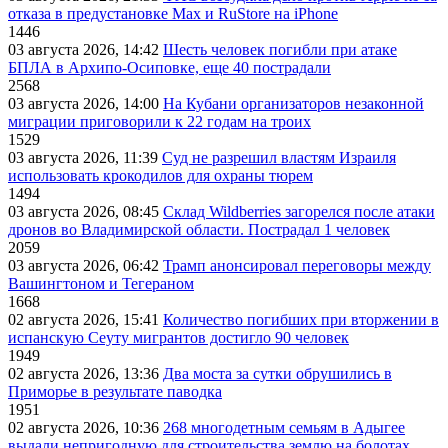
отказа в предустановке Max и RuStore на iPhone
1446
03 августа 2026, 14:42
Шесть человек погибли при атаке
БПЛА в Архипо-Осиповке, еще 40 пострадали
2568
03 августа 2026, 14:00
На Кубани организаторов незаконной
миграции приговорили к 22 годам на троих
1529
03 августа 2026, 11:39
Суд не разрешил властям Израиля
использовать крокодилов для охраны тюрем
1494
03 августа 2026, 08:45
Склад Wildberries загорелся после атаки
дронов во Владимирской области. Пострадал 1 человек
2059
03 августа 2026, 06:42
Трамп анонсировал переговоры между
Вашингтоном и Тегераном
1668
02 августа 2026, 15:41
Количество погибших при вторжении в
испанскую Сеуту мигрантов достигло 90 человек
1949
02 августа 2026, 13:36
Два моста за сутки обрушились в
Приморье в результате паводка
1951
02 августа 2026, 10:36
268 многодетным семьям в Адыгее
выдали непригодную для строительства землю на болотах