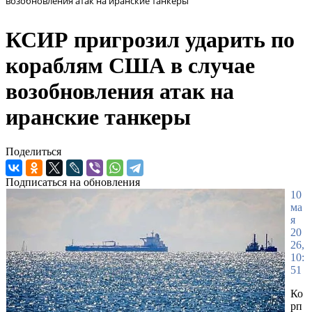
возобновления атак на иранские танкеры
КСИР пригрозил ударить по
кораблям США в случае
возобновления атак на
иранские танкеры
Поделиться
Подписаться на обновления
10
ма
я
20
26,
10:
51
Ко
рп