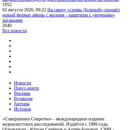
1952
02 августа 2026, 09:22
На смену «схемы Долиной» пришёл
новый формат аферы с жильем – квартиры с «вечными»
жильцами
2040
Все новости
Новости
Пресс-центр
Реклама
Редакция
Авторы
История
«Совершенно Секретно» - международное издание
журналистских расследований. Издаётся с 1989 года.
Основатели - Юлиан Семёнов и Артём Боровик. CМИ -