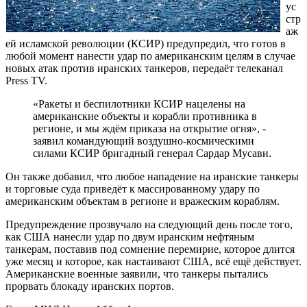
ус
стр
аж
ей исламской революции (КСИР) предупредил, что готов в
любой момент нанести удар по американским целям в случае
новых атак против иранских танкеров, передаёт телеканал
Press TV.
«Ракеты и беспилотники КСИР нацелены на
американские объекты и корабли противника в
регионе, и мы ждём приказа на открытие огня», -
заявил командующий воздушно-космическими
силами КСИР бригадный генерал Сардар Мусави.
Он также добавил, что любое нападение на иранские танкеры
и торговые суда приведёт к массированному удару по
американским объектам в регионе и вражеским кораблям.
Предупреждение прозвучало на следующий день после того,
как США нанесли удар по двум иранским нефтяным
танкерам, поставив под сомнение перемирие, которое длится
уже месяц и которое, как настаивают США, всё ещё действует.
Американские военные заявили, что танкеры пытались
прорвать блокаду иранских портов.