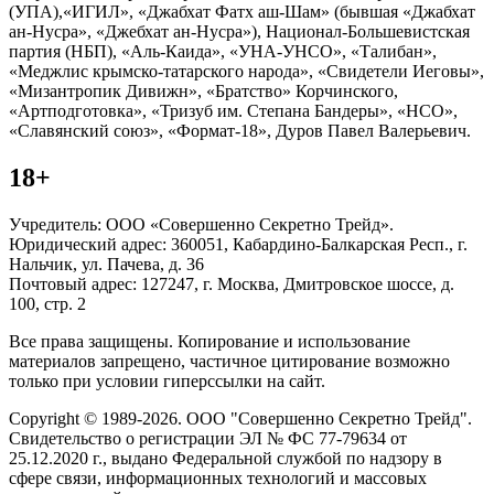
(УПА),«ИГИЛ», «Джабхат Фатх аш-Шам» (бывшая «Джабхат
ан-Нусра», «Джебхат ан-Нусра»), Национал-Большевистская
партия (НБП), «Аль-Каида», «УНА-УНСО», «Талибан»,
«Меджлис крымско-татарского народа», «Свидетели Иеговы»,
«Мизантропик Дивижн», «Братство» Корчинского,
«Артподготовка», «Тризуб им. Степана Бандеры», «НСО»,
«Славянский союз», «Формат-18», Дуров Павел Валерьевич.
18+
Учредитель: ООО «Совершенно Секретно Трейд».
Юридический адрес: 360051, Кабардино-Балкарская Респ., г.
Нальчик, ул. Пачева, д. 36
Почтовый адрес: 127247, г. Москва, Дмитровское шоссе, д.
100, стр. 2
Все права защищены. Копирование и использование
материалов запрещено, частичное цитирование возможно
только при условии гиперссылки на сайт.
Copyright © 1989-2026. ООО "Совершенно Секретно Трейд".
Свидетельство о регистрации ЭЛ № ФС 77-79634 от
25.12.2020 г., выдано Федеральной службой по надзору в
сфере связи, информационных технологий и массовых