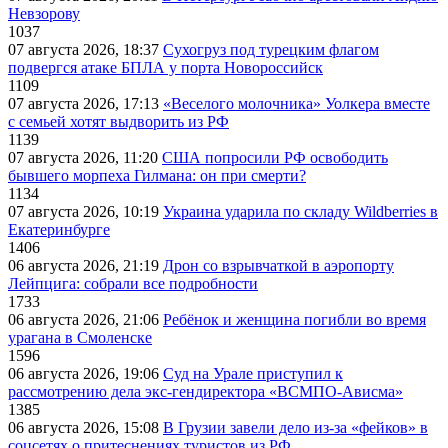
Невзорову
1037
07 августа 2026, 18:37
Сухогруз под турецким флагом
подвергся атаке БПЛА у порта Новороссийск
1109
07 августа 2026, 17:13
«Веселого молочника» Уолкера вместе
с семьей хотят выдворить из РФ
1139
07 августа 2026, 11:20
США попросили РФ освободить
бывшего морпеха Гилмана: он при смерти?
1134
07 августа 2026, 10:19
Украина ударила по складу Wildberries в
Екатеринбурге
1406
06 августа 2026, 21:19
Дрон со взрывчаткой в аэропорту
Лейпцига: собрали все подробности
1733
06 августа 2026, 21:06
Ребёнок и женщина погибли во время
урагана в Смоленске
1596
06 августа 2026, 19:06
Суд на Урале приступил к
рассмотрению дела экс-гендиректора «ВСМПО-Ависма»
1385
06 августа 2026, 15:08
В Грузии завели дело из-за «фейков» в
соцсетях о притеснениях туристов из РФ