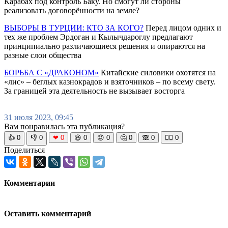
Карабах под контроль Баку. Но смогут ли стороны
реализовать договорённости на земле?
ВЫБОРЫ В ТУРЦИИ: КТО ЗА КОГО?
Перед лицом одних и
тех же проблем Эрдоган и Кылычдароглу предлагают
принципиально различающиеся решения и опираются на
разные слои общества
БОРЬБА С «ДРАКОНОМ»
Китайские силовики охотятся на
«лис» – беглых казнокрадов и взяточников – по всему свету.
За границей эта деятельность не вызывает восторга
31 июля 2023, 09:45
Вам понравилась эта публикация?
👍
0
👎
0
❤
0
😆
0
😡
0
🤔
0
🙈
0
🧘‍♀️
0
Поделиться
Комментарии
Оставить комментарий