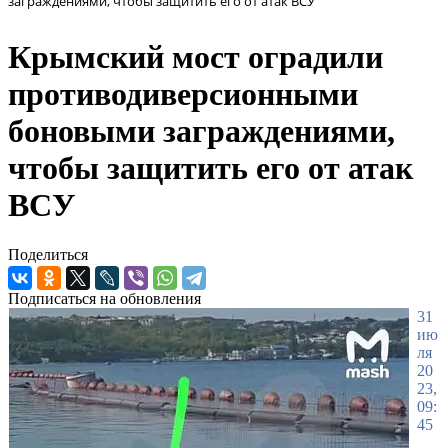
заграждениями, чтобы защитить его от атак ВСУ
Крымский мост оградили
противодиверсионными
боновыми заграждениями,
чтобы защитить его от атак
ВСУ
Поделиться
Подписаться на обновления
31
ию
ля
20
23,
09:
45