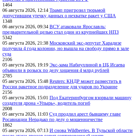
1464
06 августа 2026, 12:14
Трамп пригрозил тюрьмой
допустившим утечку данных о нехватке ракет у США
1348
06 августа 2026, 09:34
ВСУ атаковали Ярославль:
предварительной целью стал один из крупнейших НПЗ
5342
05 августа 2026, 21:38
Московский экс-депутат Харадизе
получила 4 года колонии, но вышла на свободу прямо в зале
суда
2106
05 августа 2026, 19:19
Экс-зама Набиуллиной в ЦБ Исаева
объявили в розыск по делу хищения 4 млрд рублей
2785
05 августа 2026, 15:48
Reuters: КНДР может разместить в
России ракетное подразделение для ударов по Украине
2156
05 августа 2026, 15:01
Под Екатеринбургом взорвали машину
создателя дрона «Упырь», водитель погиб
2008
05 августа 2026, 11:03
Суд продлил арест бывшему главе
Росавиации Нерадько по делу о мошенничестве
1862
05 августа 2026, 07:13
И снова Wildberries. В Тульской области
после атаки дронов горит сортировочный центр