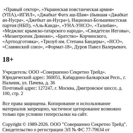
«Правый сектор», «Украинская повстанческая армия»
(УПА),«ИГИЛ», «Джабхат Фатх аш-Шам» (бывшая «Джабхат
ан-Нусра», «Джебхат ан-Нусра»), Национал-Большевистская
партия (НБП), «Аль-Каида», «УНА-УНСО», «Талибан»,
«Меджлис крымско-татарского народа», «Свидетели Иеговы»,
«Мизантропик Дивижн», «Братство» Корчинского,
«Артподготовка», «Тризуб им. Степана Бандеры», «НСО»,
«Славянский союз», «Формат-18», Дуров Павел Валерьевич.
18+
Учредитель: ООО «Совершенно Секретно Трейд».
Юридический адрес: 360051, Кабардино-Балкарская Респ., г.
Нальчик, ул. Пачева, д. 36
Почтовый адрес: 127247, г. Москва, Дмитровское шоссе, д.
100, стр. 2
Все права защищены. Копирование и использование
материалов запрещено, частичное цитирование возможно
только при условии гиперссылки на сайт.
Copyright © 1989-2026. ООО "Совершенно Секретно Трейд".
Свидетельство о регистрации ЭЛ № ФС 77-79634 от