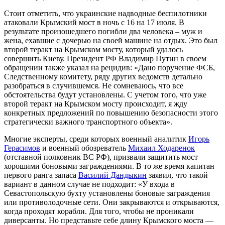
Стоит отметить, что украинские надводные беспилотники
атаковали Крымский мост в ночь с 16 на 17 июля. В
результате произошедшего погибли два человека – муж и
жена, ехавшие с дочерью на своей машине на отдых. Это был
второй теракт на Крымском мосту, который удалось
совершить Киеву. Президент РФ Владимир Путин в своем
обращении также указал на рецидив: «Дано поручение ФСБ,
Следственному комитету, ряду других ведомств детально
разобраться в случившемся. Не сомневаюсь, что все
обстоятельства будут установлены. С учетом того, что уже
второй теракт на Крымском мосту происходит, я жду
конкретных предложений по повышению безопасности этого
стратегически важного транспортного объекта».
Многие эксперты, среди которых военный аналитик
Игорь
Герасимов
и военный обозреватель
Михаил Ходаренок
(отставной полковник ВС РФ), призвали защитить мост
хорошими боновыми заграждениями. В то же время капитан
первого ранга запаса
Василий Дандыкин
заявил, что такой
вариант в данном случае не подходит: «У входа в
Севастопольскую бухту установлены боновые заграждения
или противолодочные сети. Они закрываются и открываются,
когда проходят корабли. Для того, чтобы не проникали
диверсанты. Но представьте себе длину Крымского моста —