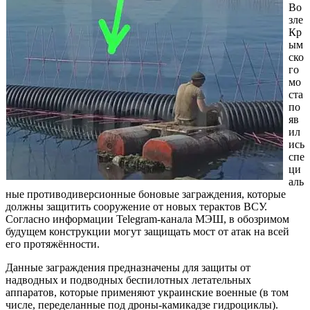
Во
зле
Кр
ым
ско
го
мо
ста
по
яв
ил
ись
спе
ци
аль
ные противодиверсионные боновые заграждения, которые
должны защитить сооружение от новых терактов ВСУ.
Согласно информации Telegram-канала МЭШ, в обозримом
будущем конструкции могут защищать мост от атак на всей
его протяжённости.
Данные заграждения предназначены для защиты от
надводных и подводных беспилотных летательных
аппаратов, которые применяют украинские военные (в том
числе, переделанные под дроны-камикадзе гидроциклы).