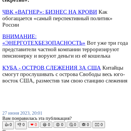
ЧВК «ВАГНЕР»: БИЗНЕС НА КРОВИ
Как
обогащается «самый перспективный политик»
России
ВНИМАНИЕ:
«ЭНЕРГОТЕХБЕЗОПАСНОСТЬ»
Вот уже три года
представители частной компании терроризируют
пенсионерку и воруют деньги из её кошелька
КУБА - ОСТРОВ СЛЕЖЕНИЯ ЗА США
Китайцы
смогут прослушивать с острова Свободы весь юго-
восток США, разместив там свою станцию слежения
27 июня 2023, 20:01
Вам понравилась эта публикация?
👍
0
👎
0
❤
0
😆
0
😡
0
🤔
0
🙈
0
🧘‍♀️
0