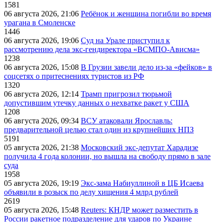
1581
06 августа 2026, 21:06
Ребёнок и женщина погибли во время
урагана в Смоленске
1446
06 августа 2026, 19:06
Суд на Урале приступил к
рассмотрению дела экс-гендиректора «ВСМПО-Ависма»
1238
06 августа 2026, 15:08
В Грузии завели дело из-за «фейков» в
соцсетях о притеснениях туристов из РФ
1320
06 августа 2026, 12:14
Трамп пригрозил тюрьмой
допустившим утечку данных о нехватке ракет у США
1208
06 августа 2026, 09:34
ВСУ атаковали Ярославль:
предварительной целью стал один из крупнейших НПЗ
5191
05 августа 2026, 21:38
Московский экс-депутат Харадизе
получила 4 года колонии, но вышла на свободу прямо в зале
суда
1958
05 августа 2026, 19:19
Экс-зама Набиуллиной в ЦБ Исаева
объявили в розыск по делу хищения 4 млрд рублей
2619
05 августа 2026, 15:48
Reuters: КНДР может разместить в
России ракетное подразделение для ударов по Украине