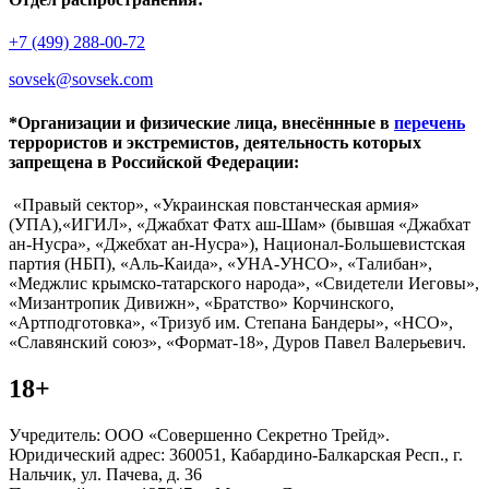
+7 (499) 288-00-72
sovsek@sovsek.com
*Организации и физические лица, внесённные в
перечень
террористов и экстремистов, деятельность которых
запрещена в Российской Федерации:
«Правый сектор», «Украинская повстанческая армия»
(УПА),«ИГИЛ», «Джабхат Фатх аш-Шам» (бывшая «Джабхат
ан-Нусра», «Джебхат ан-Нусра»), Национал-Большевистская
партия (НБП), «Аль-Каида», «УНА-УНСО», «Талибан»,
«Меджлис крымско-татарского народа», «Свидетели Иеговы»,
«Мизантропик Дивижн», «Братство» Корчинского,
«Артподготовка», «Тризуб им. Степана Бандеры», «НСО»,
«Славянский союз», «Формат-18», Дуров Павел Валерьевич.
18+
Учредитель: ООО «Совершенно Секретно Трейд».
Юридический адрес: 360051, Кабардино-Балкарская Респ., г.
Нальчик, ул. Пачева, д. 36