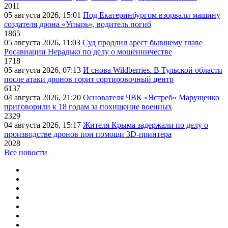
2011
05 августа 2026, 15:01
Под Екатеринбургом взорвали машину
создателя дрона «Упырь», водитель погиб
1865
05 августа 2026, 11:03
Суд продлил арест бывшему главе
Росавиации Нерадько по делу о мошенничестве
1718
05 августа 2026, 07:13
И снова Wildberries. В Тульской области
после атаки дронов горит сортировочный центр
6137
04 августа 2026, 21:20
Основателя ЧВК «Ястреб» Марущенко
приговорили к 18 годам за похищение военных
2329
04 августа 2026, 15:17
Жителя Крыма задержали по делу о
производстве дронов при помощи 3D‑принтера
2028
Все новости