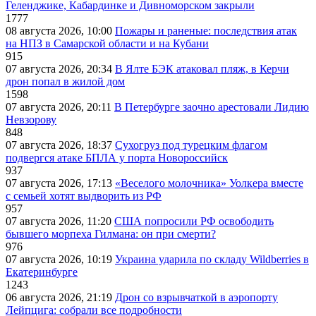
Геленджике, Кабардинке и Дивноморском закрыли
1777
08 августа 2026, 10:00
Пожары и раненые: последствия атак
на НПЗ в Самарской области и на Кубани
915
07 августа 2026, 20:34
В Ялте БЭК атаковал пляж, в Керчи
дрон попал в жилой дом
1598
07 августа 2026, 20:11
В Петербурге заочно арестовали Лидию
Невзорову
848
07 августа 2026, 18:37
Сухогруз под турецким флагом
подвергся атаке БПЛА у порта Новороссийск
937
07 августа 2026, 17:13
«Веселого молочника» Уолкера вместе
с семьей хотят выдворить из РФ
957
07 августа 2026, 11:20
США попросили РФ освободить
бывшего морпеха Гилмана: он при смерти?
976
07 августа 2026, 10:19
Украина ударила по складу Wildberries в
Екатеринбурге
1243
06 августа 2026, 21:19
Дрон со взрывчаткой в аэропорту
Лейпцига: собрали все подробности