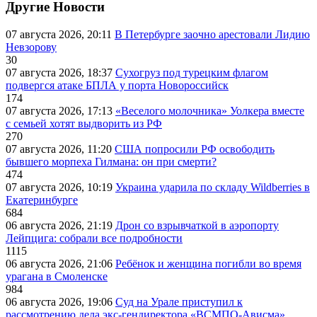
Другие Новости
07 августа 2026, 20:11
В Петербурге заочно арестовали Лидию
Невзорову
30
07 августа 2026, 18:37
Сухогруз под турецким флагом
подвергся атаке БПЛА у порта Новороссийск
174
07 августа 2026, 17:13
«Веселого молочника» Уолкера вместе
с семьей хотят выдворить из РФ
270
07 августа 2026, 11:20
США попросили РФ освободить
бывшего морпеха Гилмана: он при смерти?
474
07 августа 2026, 10:19
Украина ударила по складу Wildberries в
Екатеринбурге
684
06 августа 2026, 21:19
Дрон со взрывчаткой в аэропорту
Лейпцига: собрали все подробности
1115
06 августа 2026, 21:06
Ребёнок и женщина погибли во время
урагана в Смоленске
984
06 августа 2026, 19:06
Суд на Урале приступил к
рассмотрению дела экс-гендиректора «ВСМПО-Ависма»