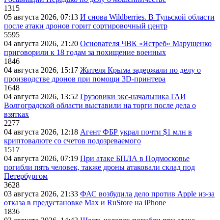
1315
05 августа 2026, 07:13
И снова Wildberries. В Тульской области
после атаки дронов горит сортировочный центр
5595
04 августа 2026, 21:20
Основателя ЧВК «Ястреб» Марущенко
приговорили к 18 годам за похищение военных
1846
04 августа 2026, 15:17
Жителя Крыма задержали по делу о
производстве дронов при помощи 3D‑принтера
1648
04 августа 2026, 13:52
Грузовики экс-начальника ГАИ
Волгоградской области выставили на торги после дела о
взятках
2277
04 августа 2026, 12:18
Агент ФБР украл почти $1 млн в
криптовалюте со счетов подозреваемого
1517
04 августа 2026, 07:19
При атаке БПЛА в Подмосковье
погибли пять человек, также дроны атаковали склад под
Петербургом
3628
03 августа 2026, 21:33
ФАС возбудила дело против Apple из-за
отказа в предустановке Max и RuStore на iPhone
1836