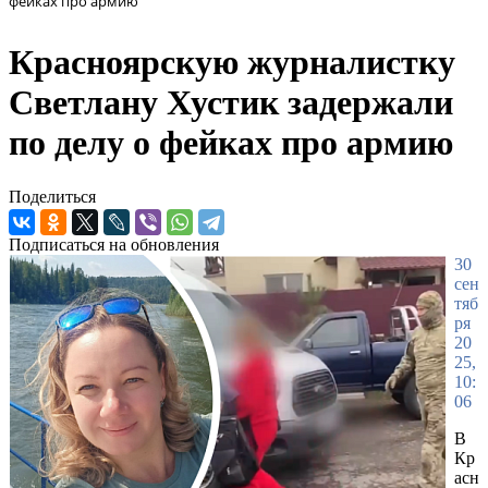
фейках про армию
Красноярскую журналистку
Светлану Хустик задержали
по делу о фейках про армию
Поделиться
Подписаться на обновления
30
сен
тяб
ря
20
25,
10:
06
В
Кр
асн