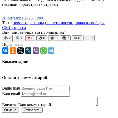
главный «оркестрант» страны?
30 сентября 2025, 10:06
Теги:
новости регионы
новости россии
права и свободы
СМИ, пресса
Вам понравилась эта публикация?
👍
2
👎
1
❤
0
😆
0
😡
1
🤔
0
🙈
0
🧘‍♀️
0
Поделиться
Комментарии
Оставить комментарий
Ваше имя
Ваш email
Введите Ваш комментарий
Отмена
Отправить