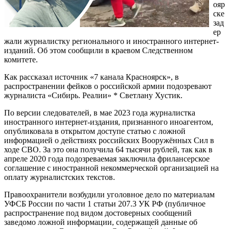
ояр
ске
зад
ер
жали журналистку регионального и иностранного интернет-
изданий. Об этом сообщили в краевом Следственном
комитете.
Как рассказал источник «7 канала Красноярск», в
распространении фейков о российской армии подозревают
журналиста «Сибирь. Реалии» * Светлану Хустик.
По версии следователей, в мае 2023 года журналистка
иностранного интернет-издания, признанного иноагентом,
опубликовала в открытом доступе статью с ложной
информацией о действиях российских Вооружённых Сил в
ходе СВО. За это она получила 64 тысячи рублей, так как в
апреле 2020 года подозреваемая заключила фрилансерское
соглашение с иностранной некоммерческой организацией на
оплату журналистских текстов.
Правоохранители возбудили уголовное дело по материалам
УФСБ России по части 1 статьи 207.3 УК РФ (публичное
распространение под видом достоверных сообщений
заведомо ложной информации, содержащей данные об