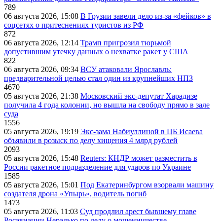
789
06 августа 2026, 15:08
В Грузии завели дело из-за «фейков» в
соцсетях о притеснениях туристов из РФ
872
06 августа 2026, 12:14
Трамп пригрозил тюрьмой
допустившим утечку данных о нехватке ракет у США
822
06 августа 2026, 09:34
ВСУ атаковали Ярославль:
предварительной целью стал один из крупнейших НПЗ
4670
05 августа 2026, 21:38
Московский экс-депутат Харадизе
получила 4 года колонии, но вышла на свободу прямо в зале
суда
1556
05 августа 2026, 19:19
Экс-зама Набиуллиной в ЦБ Исаева
объявили в розыск по делу хищения 4 млрд рублей
2093
05 августа 2026, 15:48
Reuters: КНДР может разместить в
России ракетное подразделение для ударов по Украине
1585
05 августа 2026, 15:01
Под Екатеринбургом взорвали машину
создателя дрона «Упырь», водитель погиб
1473
05 августа 2026, 11:03
Суд продлил арест бывшему главе
Росавиации Нерадько по делу о мошенничестве